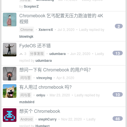
by
ScepterZ
Chromebook 乞丐配置无压力跑油管的 4K
视频
2
Chrome
•
XsterreX
•
Jul 3, 2020
• Lastly replied by
blowingk
FydeOS 还不错
13
3
分享发现
•
udumbara
•
Jun 22, 2020
• Lastly
replied by
udumbara
想问一下有 Chromebook 的用户吗？
问与答
•
vinceying
•
Apr 8, 2020
有人用过 chromebook 吗?
10
问与答
•
onlyu
•
Mar 23, 2020
• Lastly replied by
mzdsbird
想买个 Chromebook
46
Android
•
stephCurry
•
Nov 22, 2020
• Lastly
replied by
Humbert