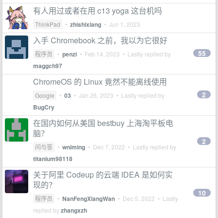
有人用过或者在用 c13 yoga 这台机吗
ThinkPad
•
zhishixiang
•
Jun 1, 2023
入手 Chromebook 之前，我以为它很好
55
程序员
•
penzi
•
Feb 14, 2023
• Lastly replied by
maggch97
ChromeOS 的 Linux 竟然不能离线使用
2
Google
•
03
•
Jan 26, 2023
• Lastly replied by
BugCry
在国内如何从美国 bestbuy 上海淘平板电
脑？
2
问与答
•
wniming
•
Dec 7, 2022
• Lastly replied by
titanium98118
关于阿里 Codeup 的云端 IDEA 是如何实
现的？
10
程序员
•
NanFengXiangWan
•
Dec 5, 2022
• Lastly
replied by
zhangxzh