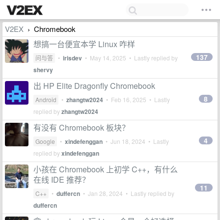
V2EX
Chromebook
›
想搞一台便宜本学 Linux 咋样
137
问与答
•
irisdev
•
May 14, 2025
• Lastly replied by
shervy
出 HP Elite Dragonfly Chromebook
8
Android
•
zhangtw2024
•
Feb 16, 2025
• Lastly
replied by
zhangtw2024
有没有 Chromebook 板块？
4
Google
•
xindefenggan
•
Jun 18, 2024
• Lastly
replied by
xindefenggan
小孩在 Chromebook 上初学 C++，有什么
在线 IDE 推荐？
11
C++
•
duffercn
•
Jan 28, 2024
• Lastly replied by
duffercn