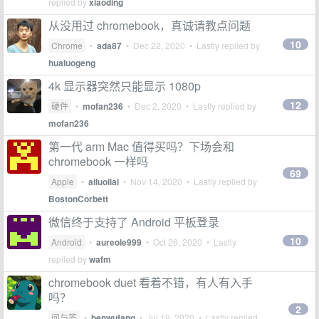
replied by
xiaoding
从没用过 chromebook，真诚请教点问题
10
Chrome
•
ada87
•
Dec 22, 2020
• Lastly replied by
hualuogeng
4k 显示器突然只能显示 1080p
12
硬件
•
mofan236
•
Dec 2, 2020
• Lastly replied by
mofan236
第一代 arm Mac 值得买吗？下场会和
chromebook 一样吗
69
Apple
•
ailuoliai
•
Nov 14, 2020
• Lastly replied by
BostonCorbett
微信终于支持了 Android 平板登录
10
Android
•
aureole999
•
Oct 26, 2020
• Lastly
replied by
wafm
chromebook duet 看着不错，有人有入手
吗？
2
问与答
•
benwufang
•
Jul 19, 2020
• Lastly replied