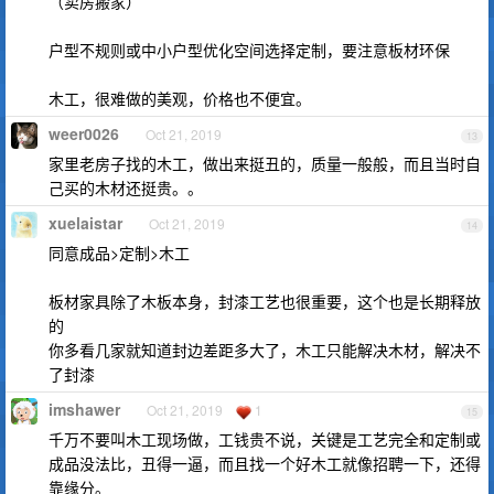
（卖房搬家）
户型不规则或中小户型优化空间选择定制，要注意板材环保
木工，很难做的美观，价格也不便宜。
weer0026
Oct 21, 2019
13
家里老房子找的木工，做出来挺丑的，质量一般般，而且当时自
己买的木材还挺贵。。
xuelaistar
Oct 21, 2019
14
同意成品>定制>木工
板材家具除了木板本身，封漆工艺也很重要，这个也是长期释放
的
你多看几家就知道封边差距多大了，木工只能解决木材，解决不
了封漆
imshawer
Oct 21, 2019
1
15
千万不要叫木工现场做，工钱贵不说，关键是工艺完全和定制或
成品没法比，丑得一逼，而且找一个好木工就像招聘一下，还得
靠缘分。