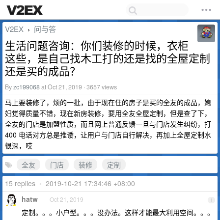
V2EX
问与答
›
生活问题咨询：你们装修的时候，衣柜
这些，是自己找木工打的还是找的全屋定制
还是买的成品？
By
zc199068
at Oct 21, 2019 · 3657 views
马上要装修了，烦的一批，由于现在住的房子是买的全友的成品，媳
妇觉得质量不错，现在新房装修，要用全友全屋定制，但是查了下，
全友的门店是加盟性质，而且网上普通反馈一旦与门店发生纠纷，打
400 电话对方总是推诿，让用户与门店自行解决，再加上全屋定制水
很深，哎
全友
门店
装修
定制
15 replies
•
2019-10-21 17:34:46 +08:00
hatw
Oct 21, 2019
1
定制。。。小户型。。。没办法。这样才能最大利用空间。。。