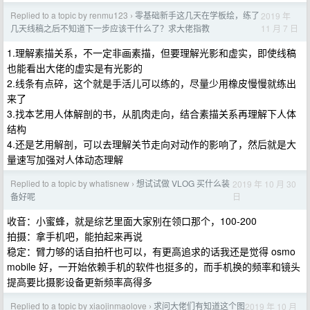
Replied to a topic by renmu123
零基础新手这几天在学板绘，练了
2019 年
›
11 月 7 日
几天线稿之后不知道下一步应该干什么了？求大佬指教
1.理解素描关系，不一定非画素描，但要理解光影和虚实，即使线稿
也能看出大佬的虚实是有光影的
2.线条有点碎，这个就是手活儿可以练的，尽量少用橡皮慢慢就练出
来了
3.找本艺用人体解剖的书，从肌肉走向，结合素描关系再理解下人体
结构
4.还是艺用解剖，可以去理解关节走向对动作的影响了，然后就是大
量速写加强对人体动态理解
Replied to a topic by whatisnew
想试试做 VLOG 买什么装
2019 年 10 月 30
›
日
备好呢
收音：小蜜蜂，就是综艺里面大家别在领口那个，100-200
拍摄：拿手机吧，能拍起来再说
稳定：臂力够的话自拍杆也可以，有更高追求的话我还是觉得 osmo
mobile 好，一开始依赖手机的软件也挺多的，而手机换的频率和镜头
提高要比摄影设备更新频率高得多
Replied to a topic by xiaojinmaolove
求问大佬们有知道这个图
2019 年 10 月
›