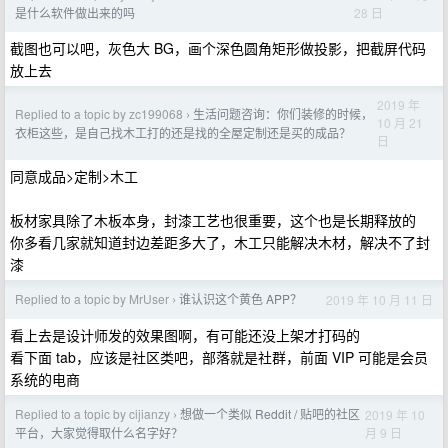
28 日
是什么软件做出来的吗
截图也可以吧，灰色大 BG，画个深色圆角矩形做投影，把截屏代码
放上去
2019 年
Replied to a topic by zc199068
生活问题咨询：你们装修的时候，
›
10 月 21
衣柜这些，是自己找木工打的还是找的全屋定制还是买的成品？
日
同意成品>定制>木工
板材家具除了木板本身，封漆工艺也很重要，这个也是长期释放的
你多看几家就知道封边差距多大了，木工只能解决木材，解决不了封
漆
Replied to a topic by MrUser
谁认识这个黄色 APP？
2019 年 10 月 11 日
›
看上去是设计师发的效果图啊，有可能还没上架才打码的
看下面 tab，应该是社区类吧，部落就是社群，前面 VIP 可能是会员
系统的电商
Replied to a topic by cijianzy
想做一个类似 Reddit / 贴吧的社区
2019 年 10
›
月 9 日
平台，大家觉得取什么名字好？