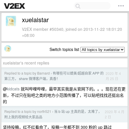
xuelaistar
V2EX member #50340, joined on 2013-11-22 18:01:20
+08:00
Switch topics list
xuelaistar's recent replies
Replied to a topic by Barnard
有哪些可以媲美/超越自家 APP 的
2020 年 4
›
月 25 日
第三方， share 微博客户端，真香！
@
kidcats
就叫哔哩哔哩，最早其实我是从官网下的。。。现在还在更
新，不过只在贴吧之类的地方小范围传播了，可以贴吧找找还挺出名
的
Replied to a topic by north521
当 b 站 up 主真的是，太难了，
2020 年 4 月
›
2 日
附上我的视频给大家品品
坚持投稿，红不红看命了，投稿一年都不到 300 粉的 up 路过