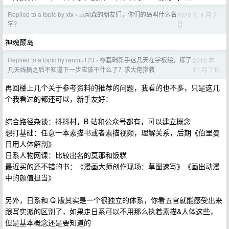
Replied to a topic by xtx
玩动森的朋友们，你们的岛叫什么名
2020 年 4 月 2
›
日
字？
神魂颠岛
Replied to a topic by renmu123
零基础新手这几天在学板绘，练了
2019 年
›
11 月 7 日
几天线稿之后不知道下一步应该干什么了？求大佬指教
再回楼上几个关于参考资料的推荐的问题，我看的也不多，只是这几
个我看过的都还可以，新手友好：
综合路径杂谈：抖抖村，B 站和公众号都有，可以建立概念
想打基础：任意一本素描书或者素描视频，理解关系，后期《伯里曼
日用人体解剖》
日系人物网课：比较出名的莫那和饭糕
最近买的还不错的书：《漫画大师创作现场：草图速写》《画出动漫
中的颜值担当》
另外，日系和 Q 版其实是一个很独立的体系，你看五官就能感受出来
跟写实派的区别了，如果走日系可以不用那么执着素描&人体这些，
但是基本概念还是要知道的