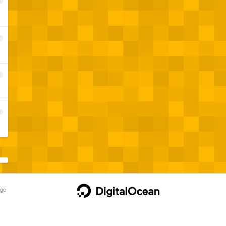
6
7
8
9
ge