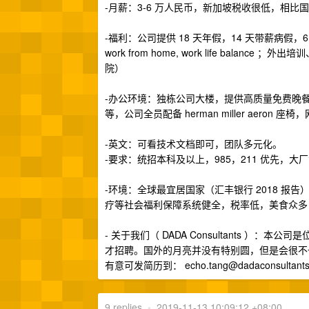
-月薪：3-6 万人民币，新加坡税收很低，相比
-福利：公司提供 18 天年假，14 天带薪病假，
work from home, work life ba
院）
-办公环境：独栋公司大楼，提供高质量免费晚
等，公司全员配备 herman miller aeron 座
-英文：可看技术文档即可，团队多元化。
-要求：统招本科及以上，985，211 优先，大
-环境：全球最宜居国家（汇丰银行 2018 
疗等社会福利保障系统健全，税率低，美食众多
- 关于我们（ DADA Consultants ）
才招聘。国外的月亮并没有特别圆，但是会很不
有意可发简历到：
echo.tang@dadaconsultant
9 replies
•
2019-11-13 10:09:12 +08:00