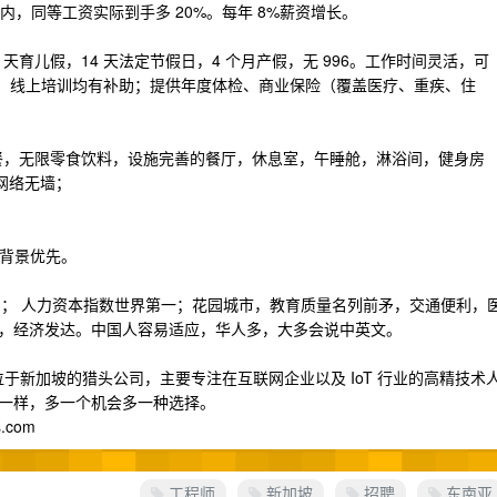
国内，同等工资实际到手多 20%。每年 8%薪资增长。
6 天育儿假，14 天法定节假日，4 个月产假，无 996。工作时间灵活，可
lance ；外出培训、线上培训均有补助；提供年度体检、商业保险（覆盖医疗、重疾、住
餐，无限零食饮料，设施完善的餐厅，休息室，午睡舱，淋浴间，健身房
椅，网络无墙；
厂背景优先。
报告）； 人力资本指数世界第一；花园城市，教育质量名列前矛，交通便利，
，经济发达。中国人容易适应，华人多，大多会说中英文。
：本公司是位于新加坡的猎头公司，主要专注在互联网企业以及 IoT 行业的高精技术
一样，多一个机会多一种选择。
s.com
工程师
新加坡
招聘
东南亚