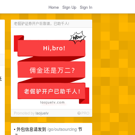
Home
Sign Up
Sign In
老倔驴证券开户巨靠谱，已助千人!
托
Promoted by
laojuelv
PRO
• 外包信息请发到
/go/outsourcing
节