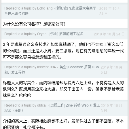
Replied to a topic by EchoTang
[新加坡] 东南亚最大电商平
2019 年 10 月
›
24 日
台技术职位招聘
为什么没有公司名称？是哪家公司？
Replied to a topic by Oryon
[佛山] 招聘前端工程师
2019 年 10 月 24 日
›
2 年要求精通这么多技术？如果真精通了，他们也不会去工资这么低
的公司哦，而且还是大小周，要三思哦，现在有先进思想的年轻一代
可不是那么容易被忽悠和压榨的。
Replied to a topic by leeven1994
[美企] Feedmob 招聘 DBA
2019 年 10 月
›
5 日
和开发工程师
标题大大的写美企，而内容结尾却写着周六还上班，不觉得是大大的
讽刺么？既想用美企来拉大旗，却又干出国内一套，确定不是给老美
抹黑么？哈哈哈
Replied to a topic by oldcai
[远程工作] Zine 诚聘 Web 开发工
2019 年 10 月
›
3 日
程师（全职）
介绍的高大上，实际接触感觉不太好，发邮件过去了都不回复，基本
的招贤纳士礼仪都没有。