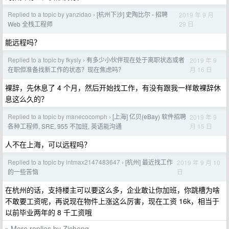
Replied to a topic by yanzidao
[杭州下沙] 史陶比尔 - 招聘
2019 年 9 月
›
29 日
Web 全栈工程师
能远程吗？
Replied to a topic by fkysly
有多少小伙伴现在处于离职状态或者
2019 年 9
›
月 16 日
在职但准备找新工作的状态？现在焦虑吗？
裸辞，先休息了 4 个月，然后开始找工作，有没有跟我一样敢裸辞休
息这么久的？
Replied to a topic by manecocomph
[上海] 亿贝(eBay) 软件招聘
2019 年 9
›
月 15 日
各种工程师, SRE, 955 不加班, 英语能沟通
人不在上海，可以远程吗？
Replied to a topic by intmax2147483647
[杭州] 最近找工作
2019 年 9 月 10
›
日
的一些苦恼
在杭州的话，支持楼主可以要这么多，企业敢让你加班，你跳槽为啥
不敢要工资呢，再说现在物件上涨这么厉害，现在工资 16k，相当于
以前毕业两年的 8 千工资哦
More replies by Zicheng