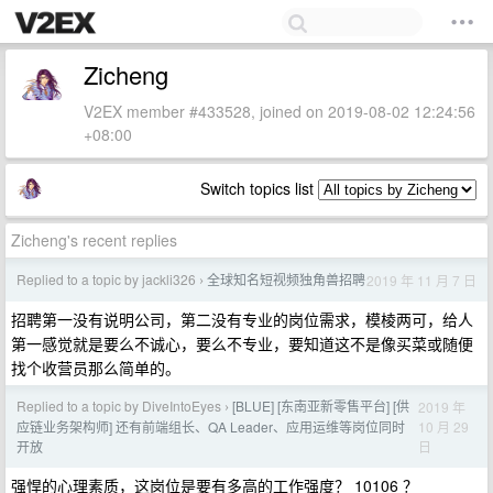
Zicheng
V2EX member #433528, joined on 2019-08-02 12:24:56
+08:00
Switch topics list
Zicheng's recent replies
Replied to a topic by jackli326
全球知名短视频独角兽招聘
2019 年 11 月 7 日
›
招聘第一没有说明公司，第二没有专业的岗位需求，模棱两可，给人
第一感觉就是要么不诚心，要么不专业，要知道这不是像买菜或随便
找个收营员那么简单的。
Replied to a topic by DiveIntoEyes
[BLUE] [东南亚新零售平台] [供
2019 年
›
10 月 29
应链业务架构师] 还有前端组长、QA Leader、应用运维等岗位同时
日
开放
强悍的心理素质，这岗位是要有多高的工作强度？ 10106 ？