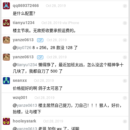
qq869372466
Oct 28, 2019
2
是什么配置？
tianyu1234
Oct 28, 2019 via iPhone
3
楼主节哀。无故拒收要承担运费的。
yanze0613
Oct 28, 2019
OP
4
@
jay0726
8 + 256，28 款没 128 了
yanze0613
Oct 28, 2019
OP
5
@
tianyu1234
懒得挣了，最近加班太凶，怎么没这个精神争十
几块了，我都自刀了 500 了
seanxx
Oct 28, 2019
6
价格挺好的啊 鸽子太可恶了
wzq001
Oct 28, 2019
7
@
yanze0613
楼主居然自己提刀，刀自己！！！狠人，好价，
抬楼，让与楼下
hooleystark
Oct 28, 2019
8
@
yanze0613
老哥 加你 wx 了，详聊