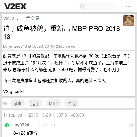
V2EX
二手交易
›
迫于咸鱼被鸽，重新出 MBP PRO 2018
13`
By
yanze0613
at Oct 28, 2019 · 2426 views
配置就是 13 寸的最低配，电池循环次数不到 30 次（上次看是 17 ）
迫于被咸鱼鸽了好几次了，疯掉了，所以不走咸鱼了，上海本地上门
来取吧 箱子什么的都在 定价 7500 吧，懒得折腾了，也不刀了
再一次谴责咸鱼让包邮还要拒收的人，真的是让人恼火
VX:ghostkil
咸鱼
迫于
MBP
拒收
11 replies
•
2019-10-29 11:37:31 +08:00
jay0726
Oct 28, 2019
1
8+128 的吗？