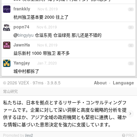
frankkly
Nov 6, 2019
30
杭州独卫基本要 2000 往上了
popn74
Nov 6, 2019
31
@
bingyiyu
仓溢东苑 仓溢绿苑 那儿还是不错的
JawnHa
Nov 6, 2019
32
益乐新村 1000 带独卫 差不多
Yangjay
Jan 7, 2020
33
城中村都拆了
© 2026 V2EX · 97ms · 3.9.8.5
About
·
Language
常山研究
私たちは、日本を拠点とするリサーチ・コンサルティングフ
ァームです。企業に対して深い洞察と高度な戦略的分析を提
›
供するほか、アジア全域の政府機関とも緊密に連携し、確か
な情報に基づいた意思決定を強力に支援しています。
Promoted by
jiey2
PRO