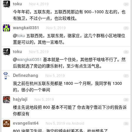
toku
Nov 4, 2019
24
今年年初，五联东苑，五联西苑那边有 900--1000 左右的，也
有独卫，不过小一点，也比较难找。
wangkai0351
Nov 5, 2019
25
@
toku
五联西苑，五联东苑，骆家庄，这几个群租小区地理位
置是可以的，其他一言难尽。
toku
Nov 5, 2019
26
@
wangkai0351
基本就是一个住处，其他想干啥啥不行了。然
后我就选了旁边的康乐新村，至少有点生活气息。
Definezhang
Nov 5, 2019
27
我之前在杭州五联东苑都是 1800 一个月啊，我同学有 1300
的，很小的一个单间
hsjylaji
Nov 5, 2019
28
楼主先说地段把 800 基本不可能了 你去海宁靠近下沙的我告诉
你都没有
evangelist64
Nov 5, 2019 via Android
29
800 块带卫生间，海宁的城中村差不多，杭州想多了