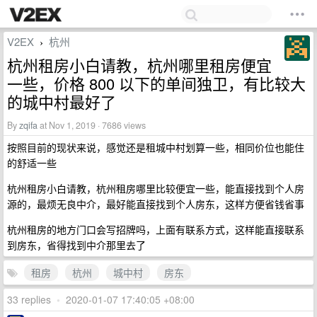
V2EX
杭州
›
杭州租房小白请教，杭州哪里租房便宜
一些，价格 800 以下的单间独卫，有比较大
的城中村最好了
By
zqifa
at Nov 1, 2019 · 7686 views
按照目前的现状来说，感觉还是租城中村划算一些，相同价位也能住
的舒适一些
杭州租房小白请教，杭州租房哪里比较便宜一些，能直接找到个人房
源的，最烦无良中介，最好能直接找到个人房东，这样方便省钱省事
杭州租房的地方门口会写招牌吗，上面有联系方式，这样能直接联系
到房东，省得找到中介那里去了
租房
杭州
城中村
房东
33 replies
•
2020-01-07 17:40:05 +08:00