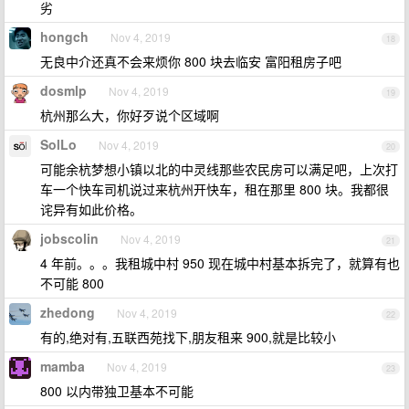
劣
hongch
Nov 4, 2019
18
无良中介还真不会来烦你 800 块去临安 富阳租房子吧
dosmlp
Nov 4, 2019
19
杭州那么大，你好歹说个区域啊
SolLo
Nov 4, 2019
20
可能余杭梦想小镇以北的中灵线那些农民房可以满足吧，上次打
车一个快车司机说过来杭州开快车，租在那里 800 块。我都很
诧异有如此价格。
jobscolin
Nov 4, 2019
21
4 年前。。。我租城中村 950 现在城中村基本拆完了，就算有也
不可能 800
zhedong
Nov 4, 2019
22
有的,绝对有,五联西苑找下,朋友租来 900,就是比较小
mamba
Nov 4, 2019
23
800 以内带独卫基本不可能