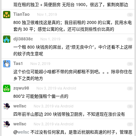
现在租的独卫 + 简便厨房 无阳台 1900，很远了，紫荆岗那边
TianTao
Nov 1, 2019
12
800 独卫很难找这是真的；我目前租的 2000 的公寓，民用水电
套内 30 平；感觉公寓的化，还可以找到些性价比高的
dji38838c
Nov 1, 2019
13
一个租 800 块钱房的屌丝，还“烦无良中介”，中介还看不上这样
的蚊子肉生意呢
Tas1
Nov 2, 2019
14
这个价位可能超小啥都不带的房间都租不到吧。。。除非你住在
乡下之类的地方
zqwu98
Nov 3, 2019 via Android
15
800*2 可能勉强租个偏一点的
wellsc
Nov 3, 2019 via Android
16
四年前半山那边 200 块钱带独卫厨房，不知道现在涨价没有
wellsc
Nov 3, 2019 via Android
17
@
wellsc
不过没有任何家具，是靠近杭钢和高速的村子，管理恶