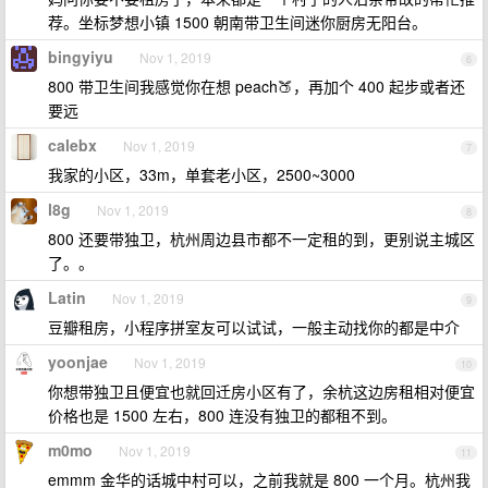
荐。坐标梦想小镇 1500 朝南带卫生间迷你厨房无阳台。
bingyiyu
Nov 1, 2019
6
800 带卫生间我感觉你在想 peach🍑，再加个 400 起步或者还
要远
calebx
Nov 1, 2019
7
我家的小区，33m，单套老小区，2500~3000
l8g
Nov 1, 2019
8
800 还要带独卫，杭州周边县市都不一定租的到，更别说主城区
了。。
Latin
Nov 1, 2019
9
豆瓣租房，小程序拼室友可以试试，一般主动找你的都是中介
yoonjae
Nov 1, 2019
10
你想带独卫且便宜也就回迁房小区有了，余杭这边房租相对便宜
价格也是 1500 左右，800 连没有独卫的都租不到。
m0mo
Nov 1, 2019
11
emmm 金华的话城中村可以，之前我就是 800 一个月。杭州我