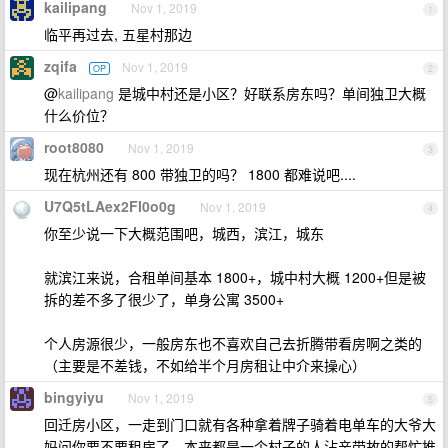
kailipang
Nov 1, 2019
1
临平再过去, 五星村那边
zqifa
Nov 1, 2019
OP
2
@
kailipang
是城中村还是小区？好联系房东吗？单间独卫大概
什么价位？
root8080
Nov 1, 2019
3
现在杭州还有 800 带独卫的吗？ 1800 都难说吧....
U7Q5tLAex2FI0o0g
Nov 1, 2019
4
你至少说一下大概范围吧，城西，滨江，城东
就滨江来说，合租单间基本 1800+，城中村大概 1200+但是被
拆的差不多了很少了，单身公寓 3500+
个人房源很少，一般房东也不喜欢自己去折腾带看房啊之类的
（主要是不差钱，不如给半个月房租让中介来操心）
bingyiyu
Nov 1, 2019
5
回迁房小区，一走到门口就有各种拿着牌子骑着电单车的大爷大
妈问你要不要租房了，本来都是一个村子的人沾亲带故的帮忙推