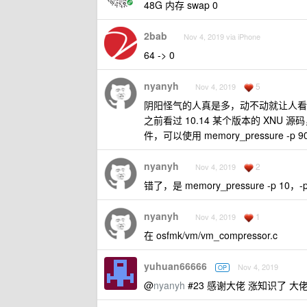
48G 内存 swap 0
2bab
Nov 4, 2019 via iPhone
64 -> 0
nyanyh
5
Nov 4, 2019
阴阳怪气的人真是多，动不动就让人看
之前看过 10.14 某个版本的 XN
件，可以使用 memory_pressure 
nyanyh
2
Nov 4, 2019
错了，是 memory_pressure -p 1
nyanyh
1
Nov 4, 2019
在 osfmk/vm/vm_compressor.c
yuhuan66666
Nov 4, 2019
OP
@
nyanyh
#23 感谢大佬 涨知识了 大