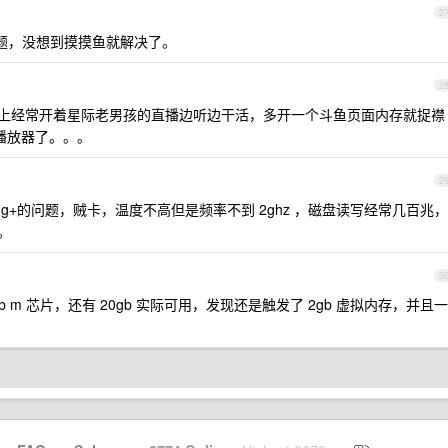
2
问题，没想到摸摸鱼就解决了。
2
干活，晚上经常开着星际老男孩的直播边听边干活，多开一个斗鱼页面内存就捉襟
当播放器了。。。
2
p 二十几 g+的问题，贼卡，温度不高但是频率不到 2ghz ，磁盘读写经常几百兆，
。。
3
32gb m 芯片，还有 20gb 实际可用，发现还是触发了 2gb 虚拟内存，并且一