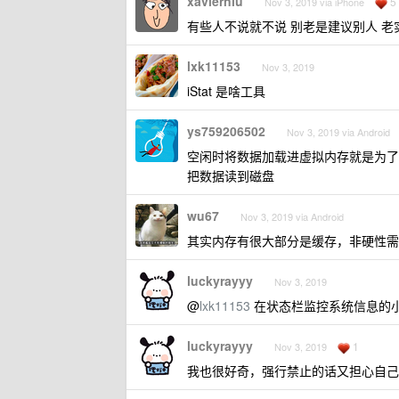
xavierniu
5
Nov 3, 2019 via iPhone
有些人不说就不说 别老是建议别人 
lxk11153
Nov 3, 2019
iStat 是啥工具
ys759206502
Nov 3, 2019 via Android
空闲时将数据加载进虚拟内存就是为了
把数据读到磁盘
wu67
Nov 3, 2019 via Android
其实内存有很大部分是缓存，非硬性需
luckyrayyy
Nov 3, 2019
@
lxk11153
在状态栏监控系统信息的
luckyrayyy
1
Nov 3, 2019
我也很好奇，强行禁止的话又担心自己