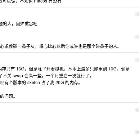
数可以调，不知道 macos 有没有
1
问题的人，回炉重念吧
1
心求教碰一鼻子灰，将心比心以后你或许也是那个碰鼻子的人。
1
人，内存只有 16G，但是除了开虚拟机，基本上最多只能用到 10G，倒是
了不关 swap 会高一些，一个月重启一次就行了。
版本的 sketch 占了我 20G 的内存。
的问题。
2
2