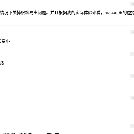
1
情况下关掉很容易出问题。并且根据我的实际体验来看，macos 里的虚
1
态变小
1
思路
1
1
1