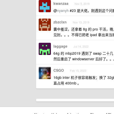
kwanzaa
Nov 5, 2019
@
nyanyh
#23 是大佬。刚遇到这个
zbzclxn
Nov 13, 2019
囊中羞涩，还拿着 8g 的 pro 
见肘。。。不得已把老 ipad 拿出来
laggage
Jul 14, 2022
64g 的 mbp2019 遇到了 swa
然后重启了 windowserver 后好了。
CSGO
Feb 15, 2023
16gb inter 机子很容易触发；换了 
直占用 400mb 。