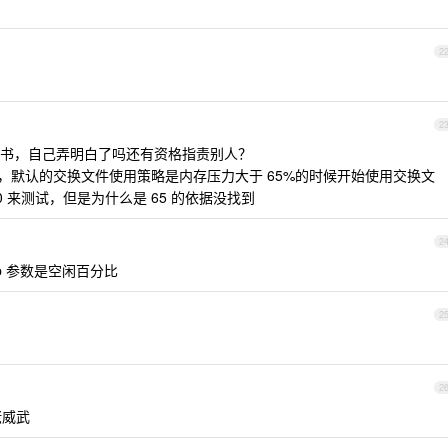
2
2
书，自己弄明白了吗还有资格指责别人？
U 源码，默认的交换文件使用策略是内存压力大于 65%的时候开始使用交换文
-p 90 来测试，但是为什么是 65 的依据没找到
2
0，-p 参数是空闲百分比
2
2
佬威武