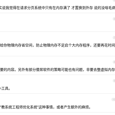
老实说我觉得在请求分页系统中只有在内存满了 才置换到外存 说的没啥毛
给你物理内存省空间，防止物理内存不足启个大内存程序，还要再花时间
要的内容。另外有部分傻屌软件的策略可能也有问题，非要去整虚拟内存
小工具。
1
"教系统工程师优化系统"这种事情，或者产生额外的麻烦。