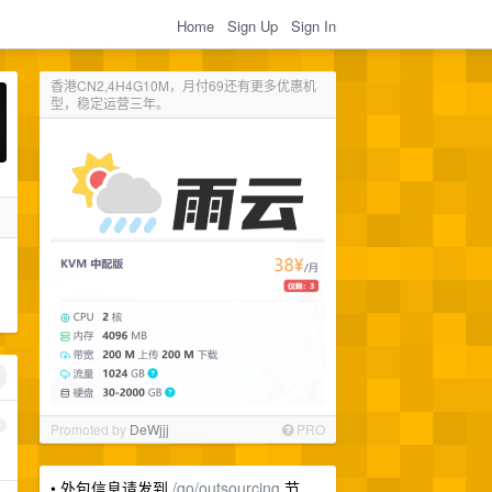
Home
Sign Up
Sign In
香港CN2,4H4G10M，月付69还有更多优惠机
型，稳定运营三年。
1
Promoted by
DeWjjj
PRO
• 外包信息请发到
/go/outsourcing
节