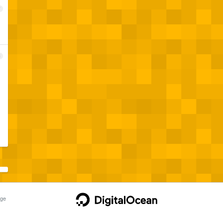
7
8
ge