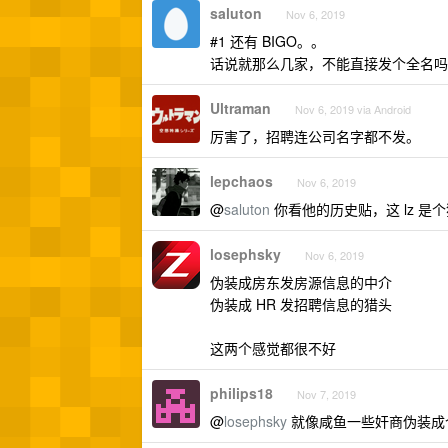
saluton
Nov 6, 2019
#1 还有 BIGO。。
话说就那么几家，不能直接发个全名吗
Ultraman
Nov 6, 2019 via Android
厉害了，招聘连公司名字都不发。
lepchaos
Nov 6, 2019
@
saluton
你看他的历史贴，这 lz 是个猎
losephsky
Nov 6, 2019
伪装成房东发房源信息的中介
伪装成 HR 发招聘信息的猎头
这两个感觉都很不好
philips18
Nov 7, 2019
@
losephsky
就像咸鱼一些奸商伪装成