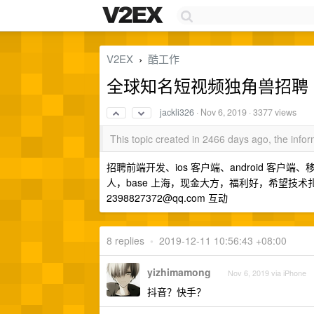
V2EX
酷工作
›
全球知名短视频独角兽招聘
jackli326
·
Nov 6, 2019
· 3377 views
This topic created in 2466 days ago, the inf
招聘前端开发、ios 客户端、android 
人，base 上海，现金大方，福利好，希望技术扎实的
2398827372@qq.com
互动
8 replies
•
2019-12-11 10:56:43 +08:00
yizhimamong
Nov 6, 2019 via iPhone
抖音？快手？