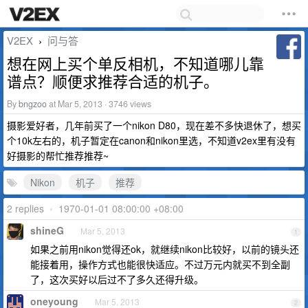
V2EX
问与答
›
想在网上买个单反相机，不知道哪儿靠
谱点？顺便求推荐合适的机子。
By
bngzoo
at Mar 5, 2013 · 3746 views
摄影爱好者，几年前买了一个nikon D80，现在差不多快退休了，想买
个10k左右的，机子暂定在canon和nikon里选，不知道v2ex里有没有
好摄影的帮忙推荐推荐~
Nikon
机子
推荐
2 replies
•
1970-01-01 08:00:00 +08:00
shineG
Mar 5, 2013
1
如果之前用nikon觉得还ok，就继续nikon比较好，以前的镜头还
能接着用，操作方式也能很快适应。不过万元内就买不到全副
了，这次买好以后过不了多久还得升级。
oneyoung
Mar 5, 2013
2