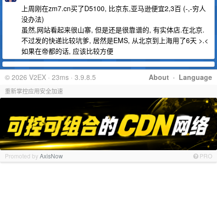
上周刚在zm7.cn买了D5100, 比京东,亚马逊便宜2,3百 (-,-穷人
没办法)
虽然,网站看起来很山寨, 但是还是很靠谱的, 有实体店.在北京.
不过发的快递比较坑爹, 居然是EMS, 从北京到上海用了6天 >.<
如果在帝都的话, 应该比较方便
© 2026 V2EX · 23ms · 3.9.8.5
About
·
Language
重新掌控应用安全加速
Promoted by
AxisNow
PRO