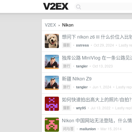
V2EX
Nikon
›
想问下 nikon z6 iii 什么价位入
摄影
•
xstress
•
Oct 29, 2024
• Lastly r
独库公路 MiniVlog 在一条公路
旅行
•
tangler
•
Oct 13, 2023
新疆 Nikon Z9
旅行
•
tangler
•
Jun 1, 2024
• Lastly rep
如何快速拍出高大上的照片/自拍
摄影
•
wty95
•
Jul 13, 2022
• Lastly rep
Nikon 中国网站无法登陆，什么情
问与答
•
mailunion
•
Mar 15, 2014