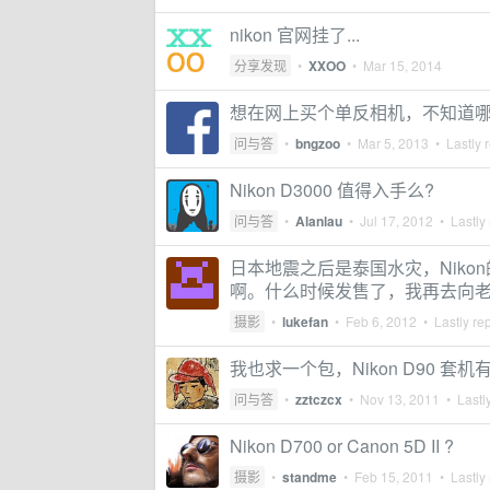
nikon 官网挂了...
分享发现
•
XXOO
•
Mar 15, 2014
想在网上买个单反相机，不知道
问与答
•
bngzoo
•
Mar 5, 2013
• Lastly 
Nikon D3000 值得入手么?
问与答
•
Alanlau
•
Jul 17, 2012
• Lastly 
日本地震之后是泰国水灾，Niko
啊。什么时候发售了，我再去向
摄影
•
lukefan
•
Feb 6, 2012
• Lastly re
我也求一个包，Nikon D90 套
问与答
•
zztczcx
•
Nov 13, 2011
• Lastly
Nikon D700 or Canon 5D II ?
摄影
•
standme
•
Feb 15, 2011
• Lastly 