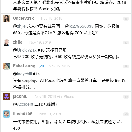
容我这两天把 1 代翻出来试试还有多少续航吧。箱说齐，2018
年暑假铜锣湾 Apple 买的。
Unclev21x
Nov 19, 2019
16
@
zhjie
求人也要有诚意啊。 @
lo279550338
问你，你报价
650，你这是看不起人？怎么也得 700 以上吧？
zhjie
Nov 19, 2019
17
@
Unclev21x
#16 玩梗而已啦。
已经 700 收了无线的，650 收有线是趁便宜买多一副备用。
FakeLeung
Nov 19, 2019
OP
18
@
ladychili
#14
没有 carplay。AirPods 也没打算一直带着开车，只是起码可以
不被扣分。。
jackniu
Nov 19, 2019 via iPhone
19
@
AccIdent
二代无线版？
flash0105
Nov 19, 2019
20
一代带套使用，8 新，购入 2 年使用不多，续航应该还可以，
450