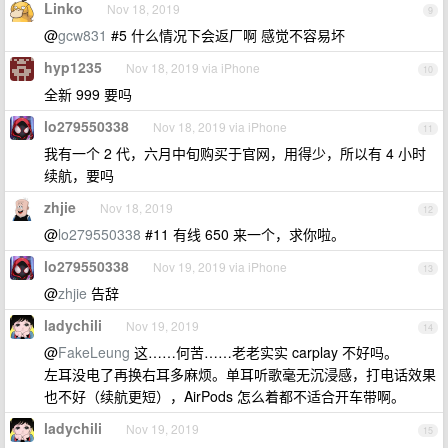
Linko
Nov 18, 2019
9
@
gcw831
#5 什么情况下会返厂啊 感觉不容易坏
hyp1235
Nov 18, 2019 via iPhone
10
全新 999 要吗
lo279550338
Nov 18, 2019 via iPhone
11
我有一个 2 代，六月中旬购买于官网，用得少，所以有 4 小时
续航，要吗
zhjie
Nov 18, 2019
12
@
lo279550338
#11 有线 650 来一个，求你啦。
lo279550338
Nov 19, 2019 via iPhone
13
@
zhjie
告辞
ladychili
Nov 19, 2019
14
@
FakeLeung
这……何苦……老老实实 carplay 不好吗。
左耳没电了再换右耳多麻烦。单耳听歌毫无沉浸感，打电话效果
也不好（续航更短），AirPods 怎么着都不适合开车带啊。
ladychili
Nov 19, 2019
15