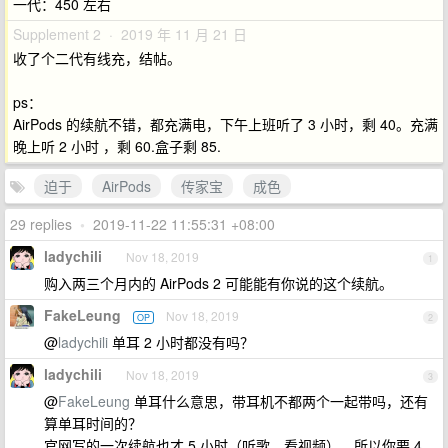
一代：450 左右
Supplement 2 · 2019 年 11 月 21 日
收了个二代有线充，结帖。
ps：
AirPods 的续航不错，都充满电，下午上班听了 3 小时，剩 40。充满
晚上听 2 小时 ，剩 60.盒子剩 85.
迫于
AirPods
传家宝
成色
29 replies
•
2019-11-22 11:55:31 +08:00
ladychili
Nov 18, 2019
1
购入两三个月内的 AirPods 2 可能能有你说的这个续航。
FakeLeung
Nov 18, 2019
OP
2
@
ladychili
单耳 2 小时都没有吗？
ladychili
Nov 18, 2019
3
@
FakeLeung
单耳什么意思，带耳机不都两个一起带吗，还有
算单耳时间的？
官网写的一次续航也才 5 小时（听歌、看视频），所以你要 4