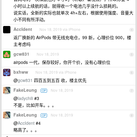
小时以上续航的话，就得收一个电池几乎没什么损耗的。
说实话，全新的实际也就单次 4h+左右，根据使用强度、音量大
小不同有所浮动。
AccIdent
Nov 18, 2019 via iPhone
4
返厂换新的 AirPods 带无线充电仓，99 新，心理价位 900，楼
主考虑吗
gcw831
Nov 18, 2019
5
airpods 一代，保存较好，你开个价，没有心理价位
bxhww
Nov 18, 2019 via iPhone
6
@
gcw831
四百五到五百 收，楼主优先
FakeLeung
Nov 18, 2019
OP
7
@
ladychili
#3
不是，比如开车。。。
FakeLeung
Nov 18, 2019
OP
8
@
AccIdent
#4
略高了。。。