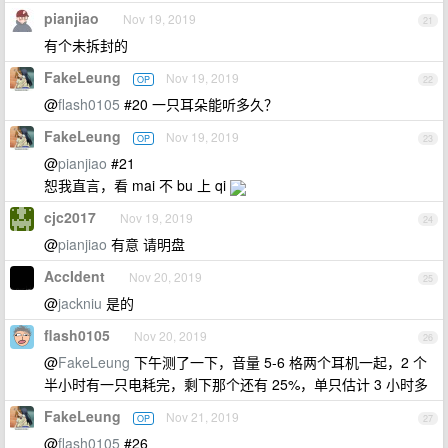
pianjiao
Nov 19, 2019
21
有个未拆封的
FakeLeung
Nov 19, 2019
OP
22
@
flash0105
#20 一只耳朵能听多久？
FakeLeung
Nov 19, 2019
OP
23
@
pianjiao
#21
恕我直言，看 mai 不 bu 上 qi
cjc2017
Nov 19, 2019
24
@
pianjiao
有意 请明盘
AccIdent
Nov 20, 2019
25
@
jackniu
是的
flash0105
Nov 20, 2019
26
@
FakeLeung
下午测了一下，音量 5-6 格两个耳机一起，2 个
半小时有一只电耗完，剩下那个还有 25%，单只估计 3 小时多
FakeLeung
Nov 21, 2019
OP
27
@
flash0105
#26