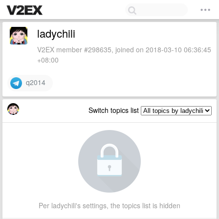
ladychili
V2EX member #298635, joined on 2018-03-10 06:36:45
+08:00
q2014
Switch topics list
Per ladychili's settings, the topics list is hidden