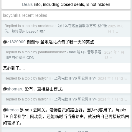
Deals
info, including closed deals, is not hidden
ladychili's recent replies
Replied to a topic by arnoldnuo
为什么在这里留联系方式比如微
2025 年 6
›
月 1 日
信、邮箱要用 base64 呢？
@
z1829909
谢谢你 圣地巡礼承包了我一天的笑点
Replied to a topic by jonathanmartinez
mac 端 QQ 音乐拿着
2024 年 1 月
›
13 日
用户的带宽当 CDN
恶心到了。。
Replied to a topic by ladychili
上海电信 IPV6 和公网 IPV4
2024 年 1 月 13 日
›
@
shomaru
没有，直接路由模式。
Replied to a topic by ladychili
上海电信 IPV6 和公网 IPV4
2024 年 1 月 13 日
›
@
fredcc
是 sdn 云网关。没接自己的路由器，因为也够用了。Apple
TV 自带科学上网功能，还能临时当当旁路由，就没啥自己再接软路由
的需求了。