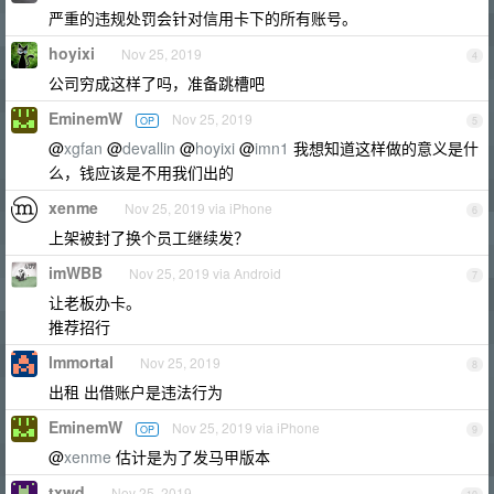
严重的违规处罚会针对信用卡下的所有账号。
hoyixi
Nov 25, 2019
4
公司穷成这样了吗，准备跳槽吧
EminemW
Nov 25, 2019
OP
5
@
xgfan
@
devallin
@
hoyixi
@
imn1
我想知道这样做的意义是什
么，钱应该是不用我们出的
xenme
Nov 25, 2019 via iPhone
6
上架被封了换个员工继续发？
imWBB
Nov 25, 2019 via Android
7
让老板办卡。
推荐招行
lmmortal
Nov 25, 2019
8
出租 出借账户是违法行为
EminemW
Nov 25, 2019 via iPhone
OP
9
@
xenme
估计是为了发马甲版本
txwd
Nov 25, 2019