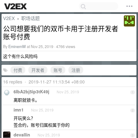
V2EX
职场话题
›
公司想要我们的双币卡用于注册开发者
账号付费
By
EminemW
at Nov 25, 2019 · 4766 views
这个有什么风险吗
付费
开发者
账号
注册
16 replies
•
2019-11-27 11:13:54 +08:00
6IbA2bj5ip3tK49j
Nov 25, 2019
1
离职就锁卡。
imn1
Nov 25, 2019
2
开玩笑么？
签合约，账号归属权属于你的
devallin
Nov 25, 2019
3