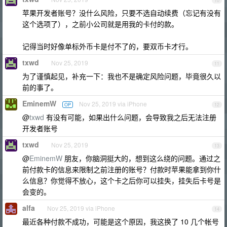
10
苹果开发者账号？没什么风险，只要不选自动续费（忘记有没有
这个选项了），之前小公司就是用我的卡付的款。
记得当时好像单标外币卡是付不了的，要双币卡才行。
txwd
Nov 25, 2019
11
为了谨慎起见，补充一下：我也不是确定风险问题，毕竟很久以
前的事了。
EminemW
Nov 25, 2019 via iPhone
OP
12
@
txwd
有没有可能，如果出什么问题，会导致我之后无法注册
开发者账号
txwd
Nov 25, 2019
13
@
EminemW
朋友，你脑洞挺大的，想到这么绕的问题。通过之
前付款卡的信息来限制之前注册的账号？付款时苹果能拿到你什
么信息？你觉得不放心，这个卡之后你可以挂失，挂失后卡号是
会变的。
alfa
Nov 25, 2019 via iPhone
14
最近各种付款不成功，可能是这个原因，我这换了 10 几个帐号