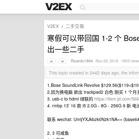
V2EX
二手交易
›
寒假可以带回国 1-2 个 Bose 
出一些二手
Ricardo1894
·
Nov 29, 2019
· 1903 view
This topic created in 2442 days ago, the inf
1.Bose SoundLink Revolve $129.56($119+$1
2.因为换电脑 欲出 trackpad2 白色 刚买 1 个月多 
3. usb-c to hdmi 绿联的
https://item.jd.com/56
4. rmbp 13' 16 款 i5 2.0G - 8G - 2
联系 wechat: UmljYXJkbzk0Nzk1NA== (base6
2, 3 可咸鱼