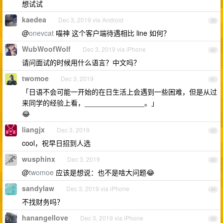
想试试
kaedea
Dec 3, 2019 via Android
39
@
onevcat
喵神 这个客户端待遇相比 line 如何？
WubWoofWolf
Dec 3, 2019 via iPhone
40
请问面试的时候用什么语言？中文吗？
twomoe
Dec 3, 2019
41
「日语不会可能一开始的在日生活上会遇到一些困难，但是从过
来同学的经验上看，_______________。」
😂
liangjx
Dec 3, 2019
42
cool，祝早日招到人选
wusphinx
Dec 3, 2019
43
@
twomoe
应该是想说：也不是啥大问题😂
sandylaw
Dec 3, 2019 via iPhone
44
不找财务吗？
hanangellove
Dec 3, 2019 via iPhone
45