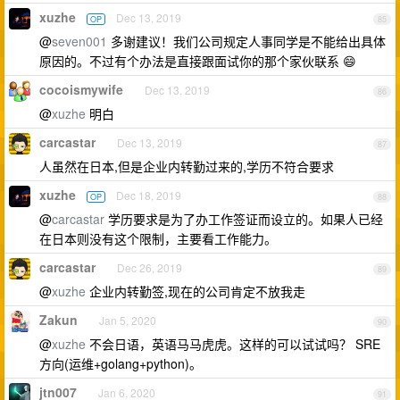
xuzhe
Dec 13, 2019
OP
85
@
seven001
多谢建议！我们公司规定人事同学是不能给出具体
原因的。不过有个办法是直接跟面试你的那个家伙联系 😄
cocoismywife
Dec 13, 2019
86
@
xuzhe
明白
carcastar
Dec 13, 2019
87
人虽然在日本,但是企业内转勤过来的,学历不符合要求
xuzhe
Dec 18, 2019
OP
88
@
carcastar
学历要求是为了办工作签证而设立的。如果人已经
在日本则没有这个限制，主要看工作能力。
carcastar
Dec 26, 2019
89
@
xuzhe
企业内转勤签,现在的公司肯定不放我走
Zakun
Jan 5, 2020
90
@
xuzhe
不会日语，英语马马虎虎。这样的可以试试吗？ SRE
方向(运维+golang+python)。
jtn007
Jan 6, 2020
91