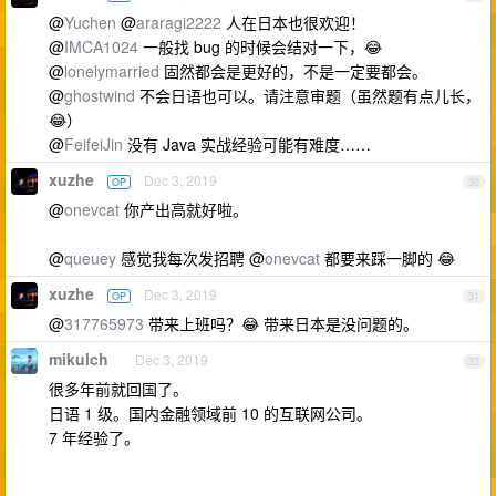
@
Yuchen
@
araragi2222
人在日本也很欢迎！
@
IMCA1024
一般找 bug 的时候会结对一下，😂
@
lonelymarried
固然都会是更好的，不是一定要都会。
@
ghostwind
不会日语也可以。请注意审题（虽然题有点儿长，
😂）
@
FeifeiJin
没有 Java 实战经验可能有难度……
xuzhe
Dec 3, 2019
OP
30
@
onevcat
你产出高就好啦。
@
queuey
感觉我每次发招聘 @
onevcat
都要来踩一脚的 😂
xuzhe
Dec 3, 2019
OP
31
@
317765973
带来上班吗？😂 带来日本是没问题的。
mikulch
Dec 3, 2019
32
很多年前就回国了。
日语 1 级。国内金融领域前 10 的互联网公司。
7 年经验了。