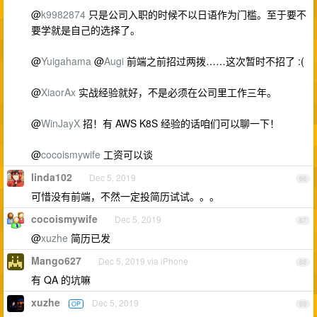
@
k9982874
只是公司入职的时候不以日语作为门槛。至于要不
要学就是自己的选择了。
@
Yuigahama
@
Augi
前端之前招过两拨……这次暂时不招了 :(
@
XiaorAx
实战经验就好，不是必须在公司里工作三年。
@
WinJayX
招！有 AWS K8S 经验的话咱们可以聊一下！
@
cocoismywife
工资可以谈
linda102
Dec 5, 2019
66
可惜没有前端，不然一定投简历试试。。。
cocoismywife
Dec 5, 2019
67
@
xuzhe
简历已发
Mango627
Dec 5, 2019 via iPhone
68
有 QA 的坑嘛
xuzhe
Dec 5, 2019
OP
69