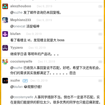
alexzhouboo
Dec 9, 2019
79
@
xuzhe
发了邮件咨询仍未回复哦。
Mephisto233
Dec 9, 2019
80
@
onevcat
活捉喵神
biufan
Dec 9, 2019
81
看了看楼主 id，发现楼主就是大 boss
Yyyzero
Dec 10, 2019
82
继续学日语 等明年的产品坑。。。
cocoismywife
Dec 11, 2019
83
@
xuzhe
已收到人事回复说不匹配，好吧，希望下次还有机会，
你们的需求其实我都满足了。。。。。。怨念
xuzhe
Dec 13, 2019
OP
84
@
biufan
😂观察仔细！
@
cocoismywife
人事同学措辞不当。倒也不一定是不匹配，实
在是我们能提供的职位太少。很多优秀的同学也只能忍痛割爱。