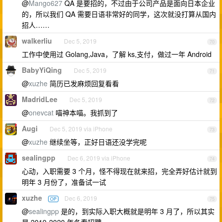
@
Mango627
QA 是要招的，不过由于公司产品是面向日本企业
的，所以我们 QA 需要日语非常好的同学，这次就没打算从国内
招人……
walkerliu
Dec 5, 2019
70
工作中使用过 Golang,Java，了解 ks,支付，做过一年 Android
BabyYiQing
Dec 5, 2019
71
@
xuzhe
简历已发麻烦回复看看
MadridLee
Dec 5, 2019
72
@
onevcat
喵神本喵。我抓到了
Augi
Dec 5, 2019 via iPhone
73
@
xuzhe
继续坐等，正好日语还没学完呢
sealingpp
Dec 6, 2019 via iPhone
74
心动，入职需要 3 个月，怪不得现在就来招，完全弄好估计就到
明年 3 月份了，准备试一试
xuzhe
Dec 6, 2019
OP
75
@
sealingpp
是的，到实际入职大概就是明年 3 月了，所以其实