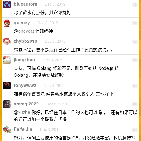
blueaurora
Dec 3, 2019
16
除了薪水有点低，其它都挺好
queuey
Dec 3, 2019
17
@
onevcat
惊现喵神
zhybb2010
Dec 3, 2019
18
感觉不错，要不是现在已经有工作了还真想试试。。
jiangzhuo
Dec 3, 2019
19
支持，可惜 Golang 经验不足，刚刚开始从 Node.js 转
Golang，还没啥实战经验
tonywwwz
Dec 3, 2019
20
喵神偶尔冒冒泡 确实薪水这波不大吸引人 其他好评
araragi2222
Dec 3, 2019
21
@
xuzhe
你好，已经在日本工作的人也可以吗-，- 还有如果可以
的话可以加一个联系方式吗
FeifeiJin
Dec 3, 2019
22
您好，请问主要使用的语言是 C#，开发经验丰富。也愿意转写