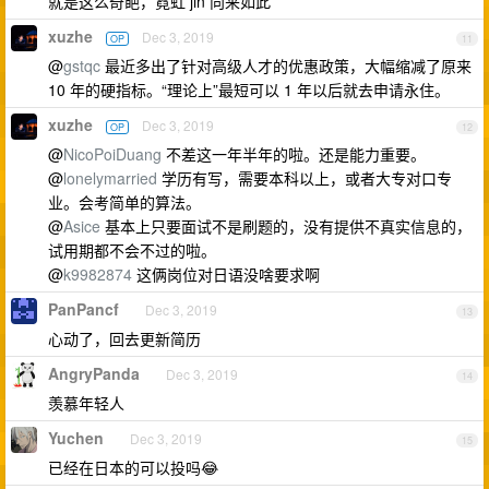
就是这么奇葩，霓虹 jin 向来如此
xuzhe
Dec 3, 2019
OP
11
@
gstqc
最近多出了针对高级人才的优惠政策，大幅缩减了原来
10 年的硬指标。“理论上”最短可以 1 年以后就去申请永住。
xuzhe
Dec 3, 2019
OP
12
@
NicoPoiDuang
不差这一年半年的啦。还是能力重要。
@
lonelymarried
学历有写，需要本科以上，或者大专对口专
业。会考简单的算法。
@
Asice
基本上只要面试不是刷题的，没有提供不真实信息的，
试用期都不会不过的啦。
@
k9982874
这俩岗位对日语没啥要求啊
PanPancf
Dec 3, 2019
13
心动了，回去更新简历
AngryPanda
Dec 3, 2019
14
羡慕年轻人
Yuchen
Dec 3, 2019
15
已经在日本的可以投吗😂