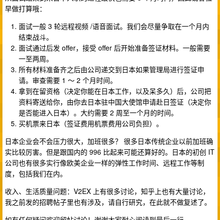
早做打算哦：
面试一般 3 轮远程视频 /语音面试。我们会尽量争取在一个月内
结束战斗。
面试通过后发 offer，接受 offer 后开始准备签证材料。一般需要
一至两周。
所有材料准备齐之后由公司递交到日本如果管理局进行签证申
请。审查需要 1 ～ 2 个月时间。
拿到在留资格（决定你能在日本工作，以及呆多久）后，公司把
资料寄送给你，由你去日本驻中国大使馆申请赴日签证（决定你
是否能进入日本）。大约需要 2 周至一个月的时间。
买机票来日本（签证费用机票费用公司负担）。
日本企业会不会压力很大，加班很多？ 很多日本传统企业以前加班确
实比较厉害。但是跟国内的 996 比起来可能还算好的。日本的初创 IT
公司也有很多实行像欧美企业一样的弹性工作时间、远程工作等制
度，包括我们在内。
收入、生活质量问题：V2EX 上有很多讨论，知乎上也有大量讨论，
我之前发的招聘帖子里也有涉及，请自行研究，在此就不做复述了。
如有任何疑问欢迎留帖讨论！谢谢大家耐心阅读到最后一行。