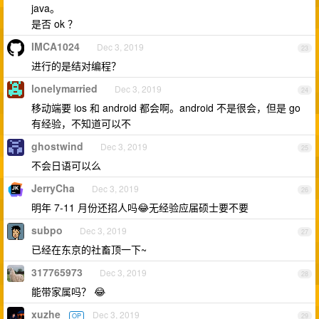
java。
是否 ok ？
IMCA1024
Dec 3, 2019
23
进行的是结对编程？
lonelymarried
Dec 3, 2019
24
移动端要 ios 和 android 都会啊。android 不是很会，但是 go
有经验，不知道可以不
ghostwind
Dec 3, 2019
25
不会日语可以么
JerryCha
Dec 3, 2019
26
明年 7-11 月份还招人吗😂无经验应届硕士要不要
subpo
Dec 3, 2019
27
已经在东京的社畜顶一下~
317765973
Dec 3, 2019
28
能带家属吗？ 😂
xuzhe
Dec 3, 2019
OP
29