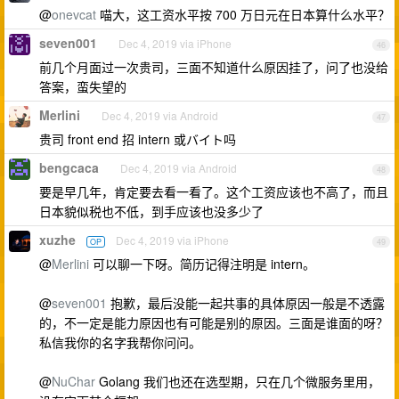
@
onevcat
喵大，这工资水平按 700 万日元在日本算什么水平？
seven001
Dec 4, 2019 via iPhone
46
前几个月面过一次贵司，三面不知道什么原因挂了，问了也没给
答案，蛮失望的
Merlini
Dec 4, 2019 via Android
47
贵司 front end 招 intern 或バイト吗
bengcaca
Dec 4, 2019 via Android
48
要是早几年，肯定要去看一看了。这个工资应该也不高了，而且
日本貌似税也不低，到手应该也没多少了
xuzhe
Dec 4, 2019 via iPhone
OP
49
@
Merlini
可以聊一下呀。简历记得注明是 intern。
@
seven001
抱歉，最后没能一起共事的具体原因一般是不透露
的，不一定是能力原因也有可能是别的原因。三面是谁面的呀？
私信我你的名字我帮你问问。
@
NuChar
Golang 我们也还在选型期，只在几个微服务里用，