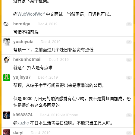
没有定下某个框架。
@
WubWoofWolf
中文面试。当然英语，日语也可以。
herotiga
Dec 4, 2019
50
可惜不招前端
yoshiyuki
Dec 4, 2019
51
帮顶一下，之前面过几个赴日都薪资有点低
hekunhotmail
Dec 4, 2019
52
就这？ 招人是有点难
yujieyu7
Dec 4, 2019
53
帮顶，从帖子字里行间看得出来是家靠谱的公司。
但是 9000 万日元的融资感觉有点少呐，要不是霓虹国加成，恐
怕是很难有这么多回复的。
k9982874
Dec 4, 2019 via iPhone
54
@
xuzhe
在日本生活需要日语啊。不能只当工具人吧。
daryl
Dec 4, 2019
55