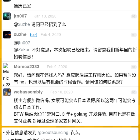
简历已发
jtn007
Jan 13, 2020
92
@
xuzhe
请问已经招到了么
xuzhe
Feb 4, 2020
OP
93
@
jtn007
@
Zakun
不好意思，本次招聘已经结束。请留意我们新年里的新
招聘信息！
Monica2333
Feb 9, 2020
94
您好，请问现在还找人吗？想应聘后端工程师岗位。如果暂时没
有 hc，也想以后有机会的时候合作。请问该如何联系您？
webassembly
Feb 10, 2020
95
楼主方便加微信吗, 女票可能会去日本读博,所以这两年可能会考
虑去日本工作.
BTW 后端岗位非常对口, 3 年+ golang 开发经验, 目前也是在做
支付业务,对接过全球多家支付网关.
• 外包信息请发到
/go/outsourcing
节点。