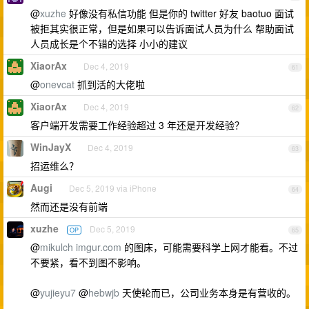
@
xuzhe
好像没有私信功能 但是你的 twitter 好友 baotuo 面试
被拒其实很正常，但是如果可以告诉面试人员为什么 帮助面试
人员成长是个不错的选择 小小的建议
XiaorAx
Dec 4, 2019
61
@
onevcat
抓到活的大佬啦
XiaorAx
Dec 4, 2019
62
客户端开发需要工作经验超过 3 年还是开发经验？
WinJayX
Dec 4, 2019
63
招运维么？
Augi
Dec 5, 2019 via iPhone
64
然而还是没有前端
xuzhe
Dec 5, 2019
OP
65
@
mikulch
imgur.com
的图床，可能需要科学上网才能看。不过
不要紧，看不到图不影响。
@
yujieyu7
@
hebwjb
天使轮而已，公司业务本身是有营收的。