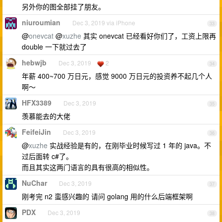
另外你的图全部挂了朋友。
niuroumian
Dec 3, 2019 via iPhone
33
@
onevcat
@
xuzhe
其实 onevcat 已经看好你们了，工资上限再
double 一下就过去了
hebwjb
Dec 3, 2019
2
34
年薪 400~700 万日元，感觉 9000 万日元的投资养不起几个人
啊～
HFX3389
Dec 3, 2019
35
羡慕能去的大佬
FeifeiJin
Dec 3, 2019
36
@
xuzhe
实战经验是有的，在刚毕业时候写过 1 年的 java。不
过后面转 c#了。
而且其实这两门语言的具有很高的相似性。
NuChar
Dec 3, 2019
37
刚考完 n2 蛮感兴趣的 请问 golang 用的什么后端框架啊
PDX
Dec 3, 2019
38