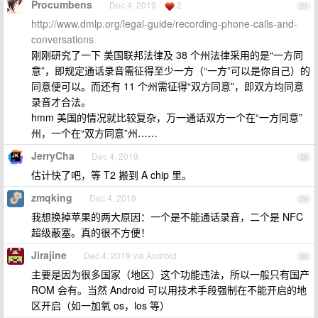
Procumbens
Dec 4, 2019
2
27
http://www.dmlp.org/legal-guide/recording-phone-calls-and-
conversations
刚刚研究了一下 美国联邦法律及 38 个州法律采用的是“一方同
意”，即规定通话录音需征得至少一方（“一方”可以是你自己）的
同意便可以。而还有 11 个州需征得“双方同意”，即双方均同意
录音才合法。
hmm 美国的情况就比较复杂，万一通话双方一个在“一方同意”
州，一个在“双方同意”州……
JerryCha
Dec 4, 2019
28
估计快了吧，等 T2 搬到 A chip 里。
zmqking
Dec 4, 2019
29
我想换掉苹果的两大原因：一个是不能通话录音，二个是 NFC
超级蔽塞。真的很不方便！
Jirajine
Dec 4, 2019 via Android
30
主要是因为很多国家（地区）这个功能违法，所以一般只有国产
ROM 会有。当然 Android 可以用技术手段强制在不能开启的地
区开启（如一加氧 os，los 等）