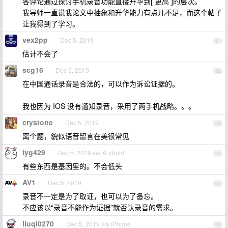
各评论通过探讨手机录音功能直接升华到[ 更高 ]的层次。
我导师一直说我论文中抽象和升华能力有点儿不足，而这个帖子
让我得到了学习。
vex2pp
Dec 5, 2019
91
估计不会了
scg16
Dec 5, 2019
92
在中国通话录音是合法的，可以作为诉讼证据的。
我也因为 IOS 没有通知录音，采用了两手机战略。。。
crystone
Dec 5, 2019
93
离个题，貌似语音留言在美很常见
iyg429
Dec 5, 2019 via Android
94
有些东西是基因里的。不会低头
AV1
Dec 5, 2019
95
录音不一定是为了取证，也可以为了备忘。
不应该以“录音不能作为证据”就否认录音的需求。
liuqi0270
Dec 5, 2019 via iPhone
96