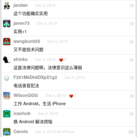
jandan
Dec 4, 2019
3
这个功能确实实用
javen73
Dec 4, 2019
4
实用+1
wangkun025
Dec 4, 2019
5
又不是技术问题
shinko
Dec 4, 2019
6
6
这是法律问题啊，法律意识这么薄弱
F281M6Dh8DXpD1g2
Dec 4, 2019
7
电话录音犯法
WilsonGGG
Dec 4, 2019
3
8
工作 Android，生活 iPhone
icanfork
Dec 4, 2019
9
换 Android 解决烦恼
Cavolo
Dec 4, 2019 via iPhone
10