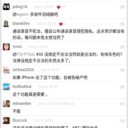
pdog18
Dec 4, 2019
10
35
@
lagoon
多穿件羽绒服吧
blankfire
Dec 4, 2019
1
36
通话录音不犯法，擅自公布通话录音侵犯隐私，这点常识都没有
的话，看问题未免太想当然了
ivvei
Dec 4, 2019
37
@
FS1P7dJz
#33 没规定不合法当然就是合法的，有啥灰色的？
法律没规定不合法的东西太多了。
arthas2234
Dec 4, 2019
38
如果 iPhone 出了这个功能，会被告破产吧
fedfedfed
Dec 4, 2019
39
这个功能真是需要 。
minamike
Dec 4, 2019 via iPhone
40
不能
Duccck
Dec 4, 2019
41
这些违法擦边球的事就别指望了，NFC 模拟也是。