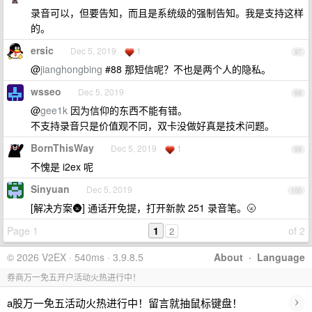
录音可以，但要告知，而且是系统级的强制告知。我是支持这样
的。
ersic
Dec 5, 2019
1
97
@
jianghongbing
#88 那短信呢？不也是两个人的隐私。
wsseo
Dec 5, 2019
98
@
gee1k
因为信仰的东西不能有错。
不支持录音只是价值观不同，双卡没做好真是技术问题。
BornThisWay
Dec 5, 2019
1
99
不愧是 i2ex 呢
Sinyuan
Dec 5, 2019
100
[解决方案🌚] 通话开免提，打开新款 251 录音笔。🌝
Page 1
1
of 2
2
© 2026 V2EX · 540ms · 3.9.8.5
About
·
Language
券商万一免五开户活动火热进行中！
›
a股万一免五活动火热进行中！留言就抽鼠标键盘！