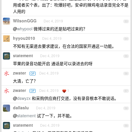
用或者买个表，出了：吹爆好吧，安卓的辣鸡电话录音完全不是
人用的
WilsonGGG
Dec 4, 2019
53
@
whypool
微博过来的还是贴吧过来的？
hyyou2010
Dec 4, 2019
54
不知有无渠道去要求建议，在合法的国家开通这一功能。
statement
Dec 4, 2019
55
苹果的录音功能开启 通话是可以录进去的呀
zwater
Dec 4, 2019
OP
56
大清，亡了？
zwater
Dec 4, 2019
1
OP
57
@
dswyzx
和采购供应商打交道，没有录音根本不敢说话。
dallaslu
Dec 4, 2019
58
@
statement
试了一下，并不能。
statement
Dec 4, 2019
59