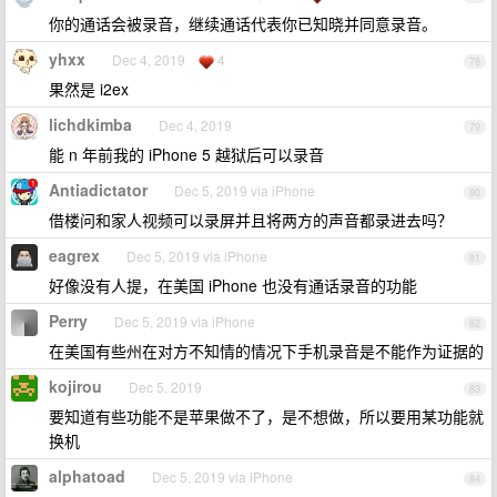
你的通话会被录音，继续通话代表你已知晓并同意录音。
yhxx
Dec 4, 2019
4
78
果然是 i2ex
lichdkimba
Dec 4, 2019
79
能 n 年前我的 iPhone 5 越狱后可以录音
Antiadictator
Dec 5, 2019 via iPhone
80
借楼问和家人视频可以录屏并且将两方的声音都录进去吗？
eagrex
Dec 5, 2019 via iPhone
81
好像没有人提，在美国 iPhone 也没有通话录音的功能
Perry
Dec 5, 2019 via iPhone
82
在美国有些州在对方不知情的情况下手机录音是不能作为证据的
kojirou
Dec 5, 2019
83
要知道有些功能不是苹果做不了，是不想做，所以要用某功能就
换机
alphatoad
Dec 5, 2019 via iPhone
84