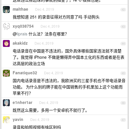
malthae
Dec 4, 2019
42
我想知道 251 的录音征得对方同意了吗 手动狗头
xyq038754
Dec 4, 2019
43
@
liprais
什么法？法条在哪里？
akakidz
Dec 4, 2019
44
电话录音在中国是不违法的，国外具体哪些国家违法就不清楚
了。我觉得 iPhone 不做是懒得弄中国本土化的东西或者是在表
达高层的政治立场
Fanatique32
Dec 4, 2019
45
国内电话录音是不违法的，我欧洲买的三星手机也不带电话录音
功能。 为什么别的牌子能在中国销售的手机里加上这个功能而
苹果不行？
e1nher1ar
Dec 4, 2019
46
既然这么需要，多用一个安卓机不就行了。
yavin
Dec 4, 2019
47
录音和拍照视频有啥区别吗