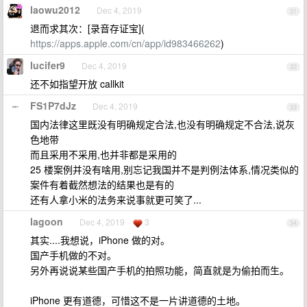
laowu2012
Dec 4, 2019
31
退而求其次：[录音存证宝](
https://apps.apple.com/cn/app/id983466262
)
lucifer9
Dec 4, 2019
32
还不如指望开放 callkit
FS1P7dJz
Dec 4, 2019
33
国内法律这里既没有明确规定合法,也没有明确规定不合法,说灰
色地带
而且采用不采用,也并非都是采用的
25 楼案例并没有啥用,别忘记我国并不是判例法体系,情况类似的
案件有着截然想法的结果也是有的
还有人拿小米的法务来说事就更可笑了...
lagoon
Dec 4, 2019
3
34
其实....我想说，iPhone 做的对。
国产手机做的不对。
另外再说说某些国产手机的拍照功能，简直就是为偷拍而生。
iPhone 更有道德，可惜这不是一片讲道德的土地。