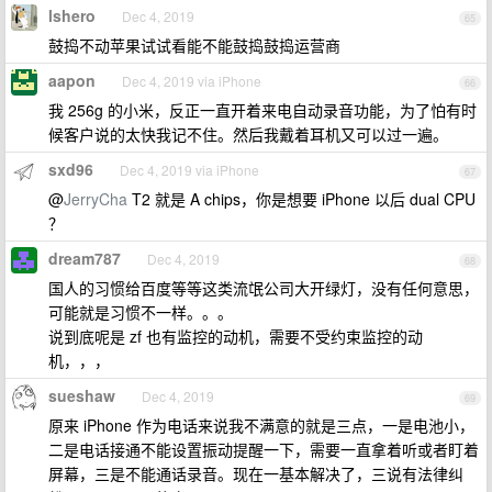
lshero
Dec 4, 2019
65
鼓捣不动苹果试试看能不能鼓捣鼓捣运营商
aapon
Dec 4, 2019 via iPhone
66
我 256g 的小米，反正一直开着来电自动录音功能，为了怕有时
候客户说的太快我记不住。然后我戴着耳机又可以过一遍。
sxd96
Dec 4, 2019 via iPhone
67
@
JerryCha
T2 就是 A chips，你是想要 iPhone 以后 dual CPU
？
dream787
Dec 4, 2019
68
国人的习惯给百度等等这类流氓公司大开绿灯，没有任何意思，
可能就是习惯不一样。。。
说到底呢是 zf 也有监控的动机，需要不受约束监控的动
机，，，
sueshaw
Dec 4, 2019
69
原来 iPhone 作为电话来说我不满意的就是三点，一是电池小，
二是电话接通不能设置振动提醒一下，需要一直拿着听或者盯着
屏幕，三是不能通话录音。现在一基本解决了，三说有法律纠