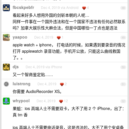
fbcskpebfr
Dec 4, 2019 via Android
4
48
看起来好多人想用外国的剑斩本朝的人呢…
同样一件事在一个国外违法和在一个国家不违法有任何必然联系
吗？加拿大娱乐性大麻合法，但是中国哪怕一丁点也是违法
yaapoo
Dec 4, 2019
1
49
apple watch + iphone， 打电话的时候，如果遇到要录音的情况
打开 applewatch 录音功能，手机开公放，只能这么曲线救国
了。。
djs
Dec 4, 2019 via iPhone
50
又一个智商鉴定贴……
luistrong
Dec 4, 2019
2
51
你需要 AudioRecorder XS。
whypool
Dec 4, 2019
12
52
果蛆：ios 高端人士不需要双卡，大不了用 2 个 iPhone，出了：
真 tm 香
ios 高端人士不需要电话录音，这是违法的，大不了用个安卓备