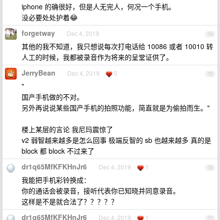
iphone 的确很好，但是人无完人，何况一个手机。
没必要处处护着😂
forgetway
Dec 4, 2019
74
其他的我不知道，我只想说每次打电话给 10086 或者 10010 转
人工的时候，我都被录音作为将来的呈堂证供了。
JerryBean
Dec 4, 2019
5
75
"
国产手机做的不对。
另外再说说某些国产手机的拍照功能，简直就是为偷拍而生。"
楼上某层的言论 我尼玛震惊了
v2 弱智越来越多是怎么回事 极端反智的 sb 也越来越多 真的是
block 都 block 不过来了
dr1q65MfKFKHnJr6
Dec 4, 2019
1
76
我能把手机彩铃换成：
你的通话会被录音，接听代表你已知晓并同意录音。
这样是不是就合法了？？？？？
dr1q65MfKFKHnJr6
Dec 4, 2019
1
77