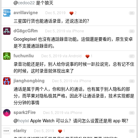
@
cedoo22
是个狼灭
avrillavigne
Dec 5, 2019
2
85
三星国行货也能通话录音，还说违法的？
dG8gcGRm
Dec 5, 2019 via iPhone
86
Googlepixel 也沒有通話錄音功能。這個還是要看的，原生安卓
是不支援通話錄音的。
fuchunliu
Dec 5, 2019 via Android
1
87
录音功能还是好，别人给你说事的时候一趴拉说完，总有记不住
的时候，这时录音就体现出来了
jianghongbing
Dec 5, 2019 via iPhone
88
通话是属于两个人，你和别人的通话，也有属于别人隐私的部
分，而苹果对隐私极其严格，因此不让通话录音，技术实现都是
分分钟的事情
spark2Fire
Dec 5, 2019 via iPhone
89
@
hoyixi
Apple Watch 可以么？请问怎么设置还是用 app 啊？
elarity
Dec 5, 2019
1
90