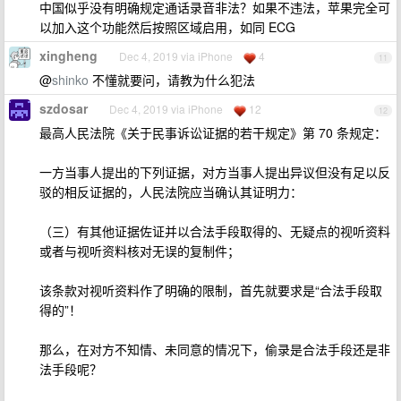
中国似乎没有明确规定通话录音非法？如果不违法，苹果完全可
以加入这个功能然后按照区域启用，如同 ECG
xingheng
Dec 4, 2019 via iPhone
4
11
@
shinko
不懂就要问，请教为什么犯法
szdosar
Dec 4, 2019 via iPhone
12
12
最高人民法院《关于民事诉讼证据的若干规定》第 70 条规定：
一方当事人提出的下列证据，对方当事人提出异议但没有足以反
驳的相反证据的，人民法院应当确认其证明力：
（三）有其他证据佐证并以合法手段取得的、无疑点的视听资料
或者与视听资料核对无误的复制件；
该条款对视听资料作了明确的限制，首先就要求是“合法手段取
得的”！
那么，在对方不知情、未同意的情况下，偷录是合法手段还是非
法手段呢？