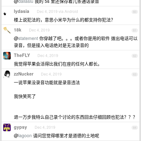
@
dallaslu
我的 5s 里还保存着几条通话录音
lydasia
Dec 4, 2019 via Android
60
楼上说犯法的，意思小米华为什么的都支持你犯法？
18k
Dec 4, 2019
61
@
statement
你穿越了吧。。。或者你是用的软件 拨出电话可以
录音，但是接入电话绝对是无法录音的
TheFLY
Dec 4, 2019
62
我觉得苹果会活得比我们在座的任何人都长。
zzNucker
Dec 4, 2019
63
一说苹果没录音功能就是录音违法
我快笑死了
退一万步我特么自己录个讨论的东西回去仔细回顾也犯法？？？
gypsy
Dec 4, 2019
64
@
lagoon
请问您觉得哪里才是道德的土地呢