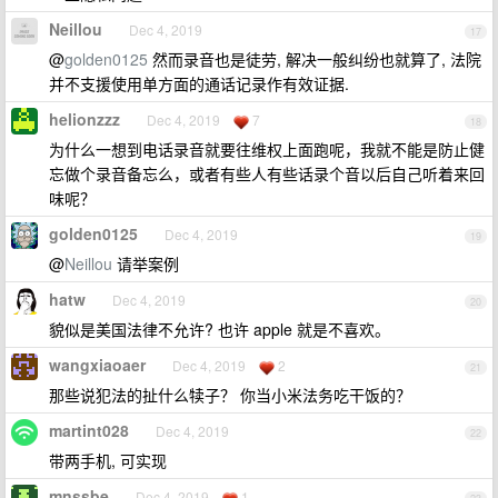
Neillou
Dec 4, 2019
17
@
golden0125
然而录音也是徒劳, 解决一般纠纷也就算了, 法院
并不支援使用单方面的通话记录作有效证据.
helionzzz
Dec 4, 2019
7
18
为什么一想到电话录音就要往维权上面跑呢，我就不能是防止健
忘做个录音备忘么，或者有些人有些话录个音以后自己听着来回
味呢？
golden0125
Dec 4, 2019
19
@
Neillou
请举案例
hatw
Dec 4, 2019
20
貌似是美国法律不允许? 也许 apple 就是不喜欢。
wangxiaoaer
Dec 4, 2019
2
21
那些说犯法的扯什么犊子？ 你当小米法务吃干饭的？
martint028
Dec 4, 2019
22
带两手机, 可实现
mnssbe
Dec 4, 2019
1