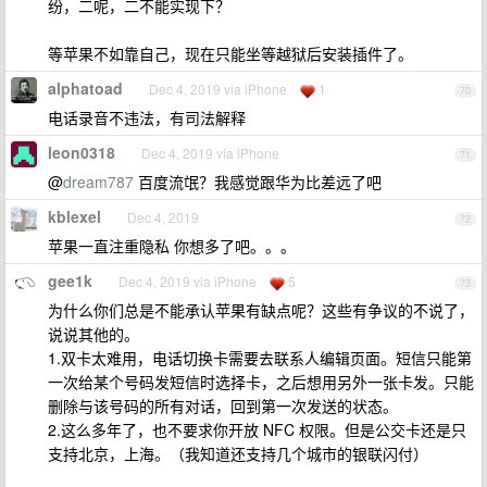
纷，二呢，二不能实现下？
等苹果不如靠自己，现在只能坐等越狱后安装插件了。
alphatoad
Dec 4, 2019 via iPhone
1
70
电话录音不违法，有司法解释
leon0318
Dec 4, 2019 via iPhone
71
@
dream787
百度流氓？我感觉跟华为比差远了吧
kblexel
Dec 4, 2019
72
苹果一直注重隐私 你想多了吧。。。
gee1k
Dec 4, 2019 via iPhone
5
73
为什么你们总是不能承认苹果有缺点呢？这些有争议的不说了，
说说其他的。
1.双卡太难用，电话切换卡需要去联系人编辑页面。短信只能第
一次给某个号码发短信时选择卡，之后想用另外一张卡发。只能
删除与该号码的所有对话，回到第一次发送的状态。
2.这么多年了，也不要求你开放 NFC 权限。但是公交卡还是只
支持北京，上海。（我知道还支持几个城市的银联闪付）