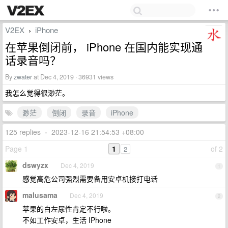
V2EX
iPhone
›
在苹果倒闭前， iPhone 在国内能实现通
话录音吗？
By
zwater
at Dec 4, 2019 · 36931 views
我怎么觉得很渺茫。
渺茫
倒闭
录音
iPhone
125 replies
•
2023-12-16 21:54:53 +08:00
Page 1
1
of 2
2
dswyzx
Dec 4, 2019
1
感觉高危公司强烈需要备用安卓机接打电话
malusama
Dec 4, 2019
2
苹果的白左尿性肯定不行啦。
不如工作安卓，生活 IPhone