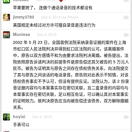
23
苹果要跨了， 连做个通话录音的技术都没有
jimmy3780
Dec 4, 2019 via iPhone
24
美国规定未经过对方许可擅自录音是违法行为
Muniesa
Dec 4, 2019
25
2002 年 5 月 23 日，全国首例法院采纳录音证据的案件在上海
市虹口区人民法院判决并得到虹口区法院的认可。该离婚案件
中，原告以双方感情不和为由要求法院判决离婚。被告提出，法
院依照原告诉请判决的前提条件是原告偿还其欠被告的 5 万元人
民币。被告为证明其与原告之间存在债权债务关系，向法院提交
了其与原告之间谈话的电话录音。原告则对此表示不知情，对该
债权债务事实不予认可，但没有提供反证。法院认为，该 2 份录
音证据内容均与本案事实存在密切关联，且二盒录音的内容均与
本案事实存在密切关联，足以相互佐证，可以确认其对本案事实
的证明效力。故判决原告应当向被告偿还该债务，双方解除婚姻
关系。
hoyixi
Dec 4, 2019
26
手表可以