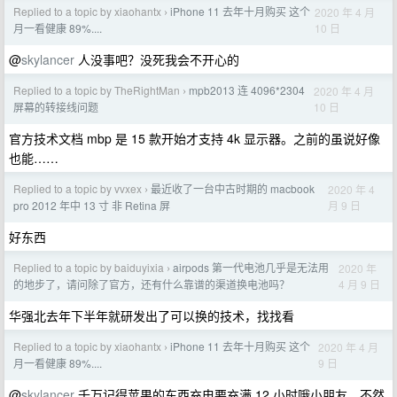
Replied to a topic by xiaohantx
iPhone 11 去年十月购买 这个
2020 年 4 月
›
10 日
月一看健康 89%....
@
skylancer
人没事吧？没死我会不开心的
Replied to a topic by TheRightMan
mpb2013 连 4096*2304
2020 年 4 月
›
10 日
屏幕的转接线问题
官方技术文档 mbp 是 15 款开始才支持 4k 显示器。之前的虽说好像
也能……
Replied to a topic by vvxex
最近收了一台中古时期的 macbook
2020 年 4
›
月 9 日
pro 2012 年中 13 寸 非 Retina 屏
好东西
Replied to a topic by baiduyixia
airpods 第一代电池几乎是无法用
2020 年
›
4 月 9 日
的地步了，请问除了官方，还有什么靠谱的渠道换电池吗？
华强北去年下半年就研发出了可以换的技术，找找看
Replied to a topic by xiaohantx
iPhone 11 去年十月购买 这个
2020 年 4 月
›
9 日
月一看健康 89%....
@
skylancer
千万记得苹果的东西充电要充满 12 小时哦小朋友，不然