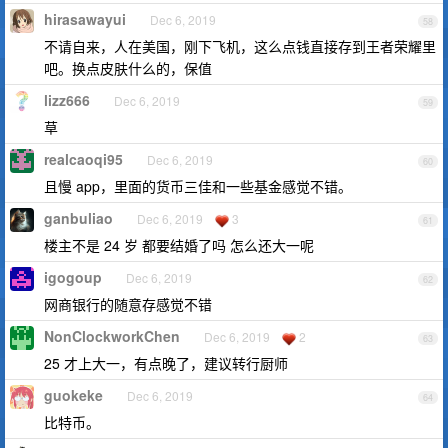
hirasawayui
Dec 6, 2019
58
不请自来，人在美国，刚下飞机，这么点钱直接存到王者荣耀里
吧。换点皮肤什么的，保值
lizz666
Dec 6, 2019
59
草
realcaoqi95
Dec 6, 2019
60
且慢 app，里面的货币三佳和一些基金感觉不错。
ganbuliao
Dec 6, 2019
3
61
楼主不是 24 岁 都要结婚了吗 怎么还大一呢
igogoup
Dec 6, 2019
62
网商银行的随意存感觉不错
NonClockworkChen
Dec 6, 2019
2
63
25 才上大一，有点晚了，建议转行厨师
guokeke
Dec 6, 2019
64
比特币。