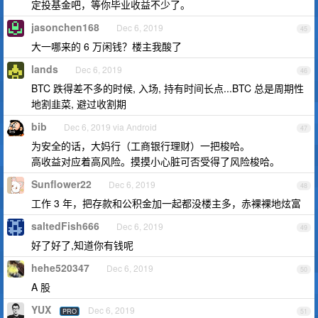
定投基金吧，等你毕业收益不少了。
jasonchen168
Dec 6, 2019
45
大一哪来的 6 万闲钱？楼主我酸了
lands
Dec 6, 2019
46
BTC 跌得差不多的时候, 入场, 持有时间长点...BTC 总是周期性
地割韭菜, 避过收割期
bib
Dec 6, 2019 via Android
47
为安全的话，大妈行（工商银行理财）一把梭哈。
高收益对应着高风险。摸摸小心脏可否受得了风险梭哈。
Sunflower22
Dec 6, 2019
48
工作 3 年，把存款和公积金加一起都没楼主多，赤裸裸地炫富
saltedFish666
Dec 6, 2019
49
好了好了,知道你有钱呢
hehe520347
Dec 6, 2019
50
A 股
YUX
Dec 6, 2019
PRO
51