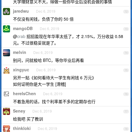
大学理财意义不大，得做一些你毕业后没机会做的事情
jaredwu
Dec 6, 2019
72
不仅没有闲钱，负债了你的 50 倍
mangoDB
Dec 6, 2019
73
@
crab
招招盈现在年华率太低了，才 2.15%，万分收益 0.58
元。不过很稳妥就是了。
melvin
Dec 6, 2019
74
别问，问就梭哈 BTC，等你毕业后再看
xingyuc
Dec 6, 2019
75
另开一贴《如何看待大一学生有闲钱 6 万元》
如何证明你是大一学生 [滑稽]
hereIsChen
Dec 6, 2019
76
不着急用的话，找个利率差不多的定期存也行
Seney
Dec 6, 2019
77
给我吧 买了教训
thinkloki
Dec 6, 2019
78