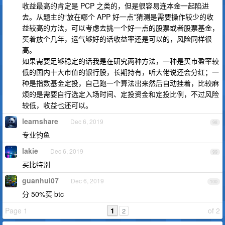
收益最高的肯定是 PCP 之类的，但是很容易连本金一起陷进
去。从题主的“放在哪个 APP 好一点”猜测是需要操作较少的收
益较高的方法，可以考虑去挑一个好一点的股票或者股票基金，
买着放个几年，运气够好的话收益率还是可以的，风险同样很
高。
如果需要足够稳定的话我是在研究两种方法，一种是买市盈率较
低的国内十大市值的银行股，长期持有，听大佬说还会分红；一
种是指数基金定投，自己跑一个算法出来然后自动挂着，比较麻
烦的是需要自行选定入场时间、定投资金和定投比例，不过风险
较低，收益也还可以。
learnshare
Dec 6, 2019
98
专业钓鱼
lakie
Dec 6, 2019
99
买比特别
guanhui07
Dec 6, 2019
100
分 50%买 btc
Page 1
1
of 2
2