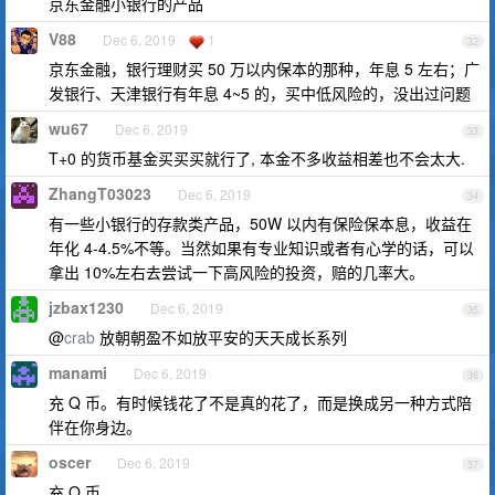
京东金融小银行的产品
V88
Dec 6, 2019
1
32
京东金融，银行理财买 50 万以内保本的那种，年息 5 左右；广
发银行、天津银行有年息 4~5 的，买中低风险的，没出过问题
wu67
Dec 6, 2019
33
T+0 的货币基金买买买就行了, 本金不多收益相差也不会太大.
ZhangT03023
Dec 6, 2019
34
有一些小银行的存款类产品，50W 以内有保险保本息，收益在
年化 4-4.5%不等。当然如果有专业知识或者有心学的话，可以
拿出 10%左右去尝试一下高风险的投资，赔的几率大。
jzbax1230
Dec 6, 2019
35
@
crab
放朝朝盈不如放平安的天天成长系列
manami
Dec 6, 2019
36
充 Q 币。有时候钱花了不是真的花了，而是换成另一种方式陪
伴在你身边。
oscer
Dec 6, 2019
37
充 Q 币