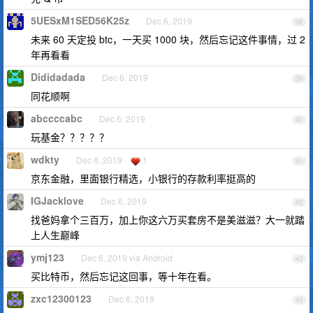
5UESxM1SED56K25z
Dec 6, 2019
38
未来 60 天定投 btc，一天买 1000 块，然后忘记这件事情，过 2
年再看看
Dididadada
Dec 6, 2019
39
同花顺啊
abccccabc
Dec 6, 2019
40
玩基金？？？？？
wdkty
Dec 6, 2019
1
41
京东金融，里面银行精选，小银行的存款利率挺高的
IGJacklove
Dec 6, 2019
42
找爸妈拿个三百万，加上你这六万买套房不是美滋滋？大一就踏
上人生巅峰
ymj123
Dec 6, 2019 via Android
43
买比特币，然后忘记这回事，等十年在看。
zxc12300123
Dec 6, 2019
44