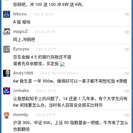
存网吧，冲 100 送 100.冲 6W 送 6W。
lebcvu
Dec 6, 2019
79
A 股 梭哈
magicZ
Dec 6, 2019
80
同上,冲网吧
Eytoyes
Dec 6, 2019
81
京东金融 4.5 的银行存款还不错
或者先存余额宝，买定投
Andy1999
Dec 6, 2019 via iPhone
82
6w 做生意 一年 500w，做得好可以一辈子都不用愁吃饭 #滑稽
onleaks
Dec 6, 2019
83
让我想起知乎上的问题了，14 还是 1 几年来，有个大学生问有
6w 闲钱要怎么办，当时有人回答说全部买比特币
dosmlp
Dec 6, 2019
84
沪深 300，中证 500，上证 50 指数基金一把梭，牛市来了怎么
也能翻倍