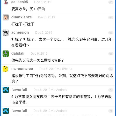
aalikes95
Dec 6, 2019
65
要高收益，买 中石油
duanxianze
Dec 6, 2019
66
打扰了 打扰了
achersion
Dec 6, 2019
67
打扰了 打扰了， 去买一个 btc。。 然后 忘记有这回事，过几年
在看看吧～
dalidali
Dec 6, 2019
68
你先告诉我大一怎么攒到 6w 的？
marcomarco
Dec 6, 2019 via iPhone
69
建设银行工商银行等等等等，死期。就这点钱不够娶媳妇的别琢
磨了
farverfull
Dec 6, 2019 via Android
70
5 万拿来谈女朋友做项目等干各种有意义的事花销，1 万拿去股
市交学费。
farverfull
Dec 6, 2019 via Android
71