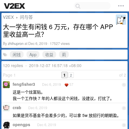
V2EX
问与答
›
大一学生有闲钱 6 万元，存在哪个 APP
里收益高一点？
By
zhihupron
at Dec 6, 2019 · 17527 views
闲钱
App
收益
莉
120 replies
•
2019-12-07 16:57:18 +08:00
Page 1
1
of 2
2
fengfisher3
Dec 6, 2019
57
1
这是一个炫富贴。
我一个工作快 7 年的人都没这个闲钱，没建议，打扰了。
crab
Dec 6, 2019
2
如果是货币基金不会差多少的，可以拿 5w 放招行的朝朝盈。
opengps
Dec 6, 2019
3