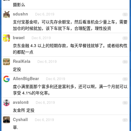
摄影么
sdushn
Dec 6, 2019
52
支付宝基金呗，可以先存余额宝，然后看准机会少量上车，需要
加仓的时候就加，该下车就下车，合理配置，理性投资
bwael
Dec 6, 2019
53
京东金融 4.3 以上的短期存款，每天早餐钱就够了。或者结构性
的都配一点
RealKela
Dec 6, 2019
54
定投
AllenBigBear
Dec 6, 2019
55
度小满里面那个富多利还是富利多，还可以啊，满一个月就可以
享受 4.1%的年化率。
avalon8
Dec 6, 2019
56
友金所 定投
Cyshall
Dec 6, 2019
57
草.