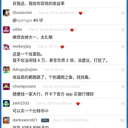
存我这，我给你双倍的收益率
illusionist
Dec 6, 2019 via iPhone
1
4
@
opengps
#3 🤣
o00o
Dec 6, 2019 via Android
8
5
麻烦去掉大一，太扎眼
mokeyjay
Dec 6, 2019
1
6
这是一个炫富贴。
我不仅没闲钱 6 万，甚至负债 2 倍，没建议，打扰了。
ddugujiujian
Dec 6, 2019
7
收益高的都跑路了，个别漏网之鱼，找找看。
chempotato
Dec 6, 2019 via Android
8
随便找一家大行，开卡下官方 app 买银行理财
zwh2333
Dec 6, 2019 via iPhone
2
9
可以买一个比特币🐶
darksword21
Dec 6, 2019 via iPhone
PRO
10
存在 V2EX 的帖子中