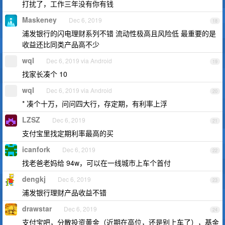
打扰了，工作三年没有你有钱
Maskeney
Dec 6, 2019
18
浦发银行的闪电理财系列不错 流动性极高且风险低 最重要的是
收益还比同类产品高不少
wql
Dec 6, 2019 via Android
19
找家长凑个 10
wql
Dec 6, 2019 via Android
20
* 凑个十万，问问四大行，存定期，有利率上浮
LZSZ
Dec 6, 2019
21
支付宝里找定期利率最高的买
icanfork
Dec 6, 2019
22
找老爸老妈给 94w，可以在一线城市上车个首付
dengkj
Dec 6, 2019
23
浦发银行理财产品收益不错
drawstar
Dec 6, 2019
24
支付宝吧，分散投资黄金（近期在高位，还是别上车了），基金