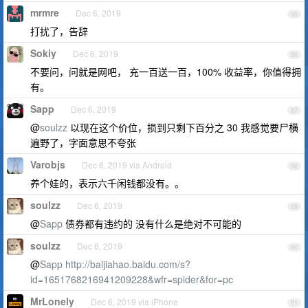
mrmre
Dec 6, 2019
85
打扰了，告辞
Sokiy
Dec 6, 2019
86
不要问，问就是网吧， 充一百送一百，100% 收益率，你值得拥
有。
Sapp
Dec 6, 2019
87
@
soulzz
以现在这个价位，损到只剩下百分之 30 我感觉要尸横
遍野了，字面意思不夸张
Varobjs
Dec 6, 2019 via Android
88
养个娃的，表示六千闲钱都没有。。
soulzz
Dec 6, 2019
89
@
Sapp
债券都有违约的 没有什么是绝对不可能的
soulzz
Dec 6, 2019
90
@
Sapp
http://baijiahao.baidu.com/s?
id=1651768216941209228&wfr=spider&for=pc
MrLonely
Dec 6, 2019 via iPhone
91