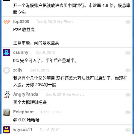
开一个港股账户把钱放进去买中国银行。市盈率 4.6 倍，股息率
超 6%。
lbp0200
Dec 6, 2019 via iPhone
92
P2P 收益高
注意审题，问的是收益高
csunny
Dec 6, 2019
93
btc 完全可入了，半年后产量减半。
zcljy
Dec 6, 2019
94
我这有个几个亿的项目 现在还差六万块就可以启动了，你现在
入股，分你 20%的干股
AngryPanda
Dec 6, 2019 via Android
95
买个大鹅理财吧😄
Felephant
Dec 6, 2019
96
@
YUX
哈哈哈
wtysos11
Dec 6, 2019
97