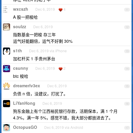
wxcszh
Dec 6, 2019
4
11
A 股一把梭哈
soulzz
Dec 6, 2019
12
指数基金一把梭 存三年
运气好能翻倍，运气不好剩 30%
s1th
Dec 6, 2019 via iPhone
13
加杠杆买 1 手贵州茅台
csunny
Dec 6, 2019
2
14
btc 梭哈
dreamerlv3ex
Dec 6, 2019
15
负债 n 倍，没建议，打扰了。
LiYanHong
Dec 6, 2019
16
狗东金融上有个江西裕民银行存款，活期保本，满 1 个月
4.3%，满一年 5%，感觉不错，我大部分都放进去了。
OctopusGO
Dec 6, 2019 via Android
17