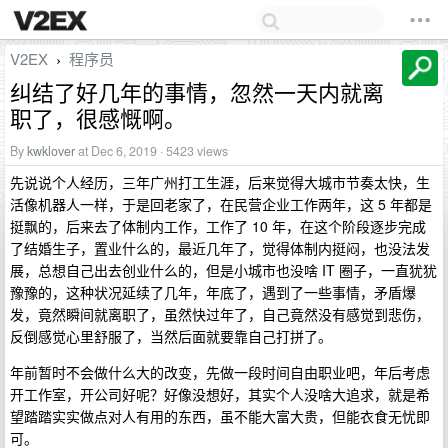
V2EX
程序员
›
纠结了好几年的事情，忽然一天内就离
职了，很感慨啊。
By
kwklover
at Dec 6, 2019 · 5423 views
先说说个人经历，三年广州打工生涯，后来觉得大城市节奏太快，生
活像机器人一样，于是回老家了，在民营企业工作两年，这 5 年都是
挺飘的，后来去了体制内工作，工作了 10 年，在这个阶段逐步完成
了结婚生子，置业什么的，最近几年了，觉得体制内挺闷，也没法发
展，总想自己出去创业什么的，但是小城市也没啥 IT 圈子，一直犹犹
豫豫的，这种状况延续了几年，年底了，遇到了一些事情，矛盾爆
发，竟然瞬间就离职了，虽然快过年了，自己竟然没有感觉到悲伤，
反倒感觉心里舒服了，当然后面就要靠自己打拼了。
年前暂时不会做什么大的改变，先做一段时间自由职业吧，年后考虑
开工作室，开公司好呢？好像没想好，其实个人没啥大追求，就是希
望踏踏实实做点对人有用的东西，虽不能大富大贵，但能衣食无忧即
可。