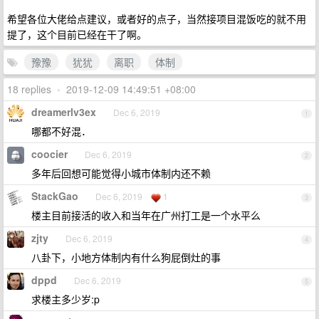
希望各位大佬给点建议，或者好的点子，当然接项目混饭吃的就不用
提了，这个目前已经在干了啊。
豫豫
犹犹
离职
体制
18 replies
•
2019-12-09 14:49:51 +08:00
dreamerlv3ex
Dec 6, 2019
1
哪都不好混．
coocier
Dec 6, 2019
2
多年后回想可能觉得小城市体制内还不赖
StackGao
Dec 6, 2019
1
3
楼主目前接活的收入和当年在广州打工是一个水平么
zjty
Dec 6, 2019
4
八卦下，小地方体制内有什么狗屁倒灶的事
dppd
Dec 6, 2019
5
求楼主多少岁:p