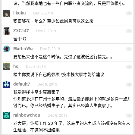
议，当然我本地也有一些自由职业者交流的，只是群体很小。
likuku
Dec 6, 2019
12
积蓄够花一年么？至少如此尚且可以这么来
ZXC147
Dec 7, 2019
13
留个 Q
MartinWu
Dec 7, 2019
14
要想出来也不是这个时候，先过了这波低迷行情先。。
hq
Dec 8, 2019
15
楼主你要说下自己的强项 /技术栈大家才能给建议
default7
Dec 8, 2019
16
我觉得楼主至少算赢家了。
你知道多少在广州十多年的，最后最多能剩下的就是多挣一点儿
钱而已。你已经结婚生子了，其实已经算人生赢家了。
rainbowchou
Dec 8, 2019
17
老大哥，你都工作 20 年了，这站里的人九成应该都没有你有人
生经验，在这问不出结果