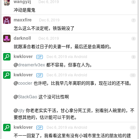
wangyzj
Dec 6, 2019
6
冲动是魔鬼
maxxfire
Dec 6, 2019
7
怎么这么不淡定呢，铁饭碗没了
darknoll
Dec 6, 2019
8
就跟凑合着过日子的夫妻一样，最后还是会离婚的。
kwklover
Dec 6, 2019 via Android
OP
9
@
dreamerlv3ex
都不容易，但事在人为。
kwklover
Dec 6, 2019 via Android
OP
10
@
coocier
也许吧，比我早几年离职的同事，现在过的还不错。
@
StackGao
这个没可比性啊
@
zjty
你老老实实干活，甘心拿分死工资，别看别人碗里的，不
要想其他的，估计能可以干到老。
kwklover
Dec 6, 2019 via Android
OP
11
不一一回复了，我看看这里有没有小城市里生活的朋友给的建