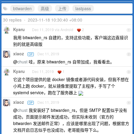
btiwarden
高级
上传
lastpass
30 replies
•
2023-11-18 10:30:40 +08:00
Kyaru
Dec 11, 2019 via Android
2
1
我用 bitwarden_rs 自建的，支持这些功能，客户端这边直接识
别的就是高级版
xiaoz
Dec 11, 2019
OP
2
@
chust
哇，原来 bitwarden_rs 自带加成，我看看去。
Kyaru
Dec 11, 2019
1
3
它这个项目提供的是 docker 镜像或者源代码安装，但我不想在
小鸡上跑 docker，就从镜像里提取了主程序，手写了个
systemd service，跑在了服务器上
xiaoz
Dec 11, 2019
OP
4
@
chust
我安装好了 bitwarden_rs，但是 SMTP 配置似乎没有
成功，页面提示邮件发送成功，但实际未收到（官方的
bitwarden 发送邮件正常），应该是哪里出现了问题，根据官方
文档开启日志似乎也没成功，老哥能指导下么。