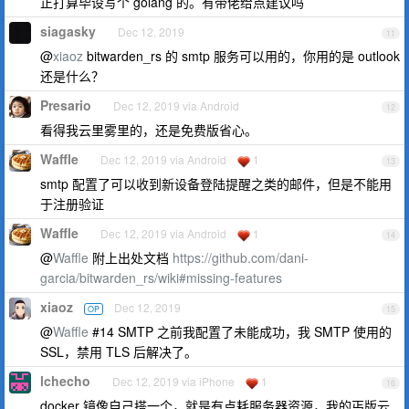
正打算毕设写个 golang 的。有带佬给点建议吗
siagasky
Dec 12, 2019
11
@
xiaoz
bitwarden_rs 的 smtp 服务可以用的，你用的是 outlook
还是什么？
Presario
Dec 12, 2019 via Android
12
看得我云里雾里的，还是免费版省心。
Waffle
Dec 12, 2019 via Android
1
13
smtp 配置了可以收到新设备登陆提醒之类的邮件，但是不能用
于注册验证
Waffle
Dec 12, 2019 via Android
1
14
@
Waffle
附上出处文档
https://github.com/dani-
garcia/bitwarden_rs/wiki#missing-features
xiaoz
Dec 12, 2019
OP
15
@
Waffle
#14 SMTP 之前我配置了未能成功，我 SMTP 使用的
SSL，禁用 TLS 后解决了。
lchecho
Dec 12, 2019 via iPhone
1
16
docker 镜像自己搭一个，就是有点耗服务器资源，我的丐版云