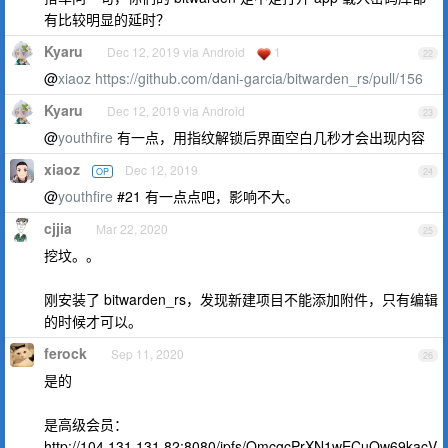
有比较明显的延时？
Kyaru
Dec 12, 2019 via Android
1
22
@
xiaoz
https://github.com/dani-garcia/bitwarden_rs/pull/156
Kyaru
Dec 12, 2019 via Android
23
@
youthfire
有一点，用指纹解锁后界面空白几秒才会出现内容
xiaoz
Dec 12, 2019
OP
24
@
youthfire
#21 有一点点吧，影响不大。
cjjia
Mar 22, 2020
25
挖坟。。
刚安装了 bitwarden_rs，发现新建项目不能添加附件，只有编辑
的时候才可以。
ferock
Sep 11, 2020
26
是的
是高级会员：
http://104.131.131.82:8080/ipfs/QmcgcPrXN1wECuQw69kacV