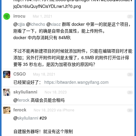
jqDs16iuQuyfNCisYDLnw1Jt?0.png
irrocu
Mar 1, 2021
27
@
cjjia
@
lchecho
@
xiaoz
群晖 docker 中第一的就是这个项目，
刚看了一下，的确是自带会员属性，能上传附件。
docker 中内存消耗只有 84MB;
不过不能再新建项目的时候就添加附件，只能在编辑项目时才能
添加；另外打开附件时间是太慢了，6.5MB 的附件打开估计得
要等 35 秒左右，是因为加密存放的原因吗？
CSGO
May 18, 2021
28
已经架设好了：
https://bitwarden.wangyifang.com
skyliulianni
Nov 18, 2023
29
@
ferock
高级会员能合租吗
ferock
Nov 18, 2023 via iPhone
30
@
skyliulianni
#29
自建服务器呀！就没有这个限制