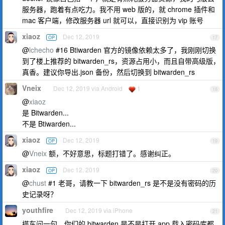
服务器，跑着有点吃力。我不用 web 版的，就 chrome 插件和
mac 客户端，修改服务器 url 就可以，直接识别为 vip 账号
xiaoz
Dec 12, 2019
OP
17
@
lchecho
#16 Btiwarden 官方的镜像依赖太多了，我刚刚切换
到了楼上推荐的 bitwarden_rs，资源占用小，而且自带高级版，
真香。建议你导出.json 备份，然后切换到 bitwarden_rs
Vneix
Dec 12, 2019 via Android
1
18
@
xiaoz
是 Bitwarden...
不是 Btiwarden...
xiaoz
Dec 12, 2019
OP
19
@
Vneix
额，不好意思，标题打错了。感谢纠正。
xiaoz
Dec 12, 2019
OP
20
@
chust
#1 老哥，请教一下 bitwarden_rs 是不是没有密码的历
史记录呀？
youthfire
Dec 12, 2019 via iPhone
21
搭车问一句，你们的 bitwarden 是不是打开 app 载入密码库都