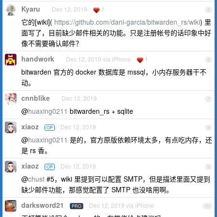
Kyaru
Dec 12, 2019
1
5
它的[wiki](
https://github.com/dani-garcia/bitwarden_rs/wiki
) 里
面写了，目前缺少邮件相关的功能。只是注册帐号的话印象中好
像不需要确认邮件？
handwork
Dec 12, 2019 via iPhone
1
6
bitwarden 官方的 docker 数据库是 mssql，小内存服务器干不
动。
cnnblike
Dec 12, 2019
7
@
huaxing0211
bitwarden_rs + sqlite
xiaoz
Dec 12, 2019
OP
8
@
huaxing0211
是的，官方原版依赖环境太多，有点吃内存，还
是 rs 香。
xiaoz
Dec 12, 2019
OP
9
@
chust
#5，wiki 里提到可以配置 SMTP，但是描述里面又提到
缺少邮件功能，那感觉配置了 SMTP 也没啥用啊。
darksword21
Dec 12, 2019 via iPhone
PRO
10