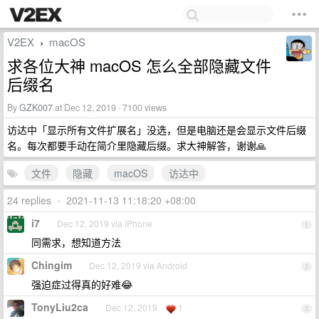
V2EX
macOS
›
求各位大神 macOS 怎么全部隐藏文件
后缀名
By
GZK007
at Dec 12, 2019 · 7100 views
访达中「显示所有文件扩展名」没选，但是电脑还是会显示文件后缀
名。每次都要手动在简介里隐藏后缀。求大神解答，谢谢🙏
文件
隐藏
macOS
访达中
24 replies
•
2021-11-13 11:18:20 +08:00
i7
Dec 12, 2019 via iPhone
1
同需求，想知道方法
Chingim
Dec 12, 2019 via Android
2
强迫症过得真的好难😂
TonyLiu2ca
Dec 12, 2019
1
3