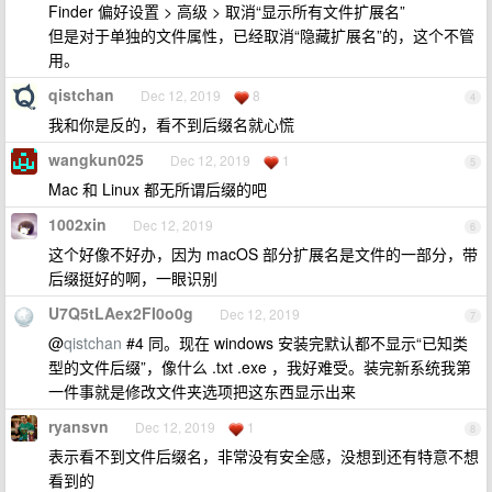
Finder 偏好设置 > 高级 > 取消“显示所有文件扩展名”
但是对于单独的文件属性，已经取消“隐藏扩展名”的，这个不管
用。
qistchan
Dec 12, 2019
8
4
我和你是反的，看不到后缀名就心慌
wangkun025
Dec 12, 2019
1
5
Mac 和 Linux 都无所谓后缀的吧
1002xin
Dec 12, 2019
6
这个好像不好办，因为 macOS 部分扩展名是文件的一部分，带
后缀挺好的啊，一眼识别
U7Q5tLAex2FI0o0g
Dec 12, 2019
7
@
qistchan
#4 同。现在 windows 安装完默认都不显示“已知类
型的文件后缀”，像什么 .txt .exe ，我好难受。装完新系统我第
一件事就是修改文件夹选项把这东西显示出来
ryansvn
Dec 12, 2019
1
8
表示看不到文件后缀名，非常没有安全感，没想到还有特意不想
看到的