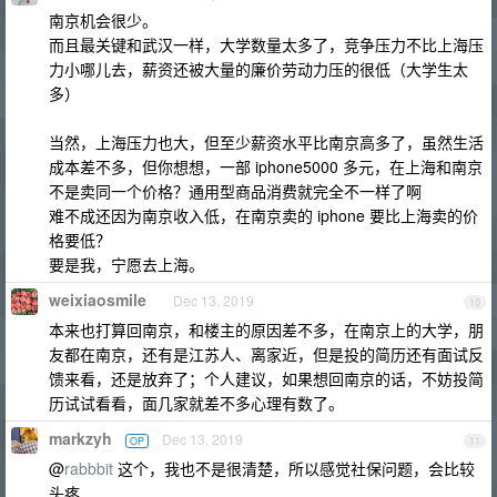
南京机会很少。
而且最关键和武汉一样，大学数量太多了，竞争压力不比上海压
力小哪儿去，薪资还被大量的廉价劳动力压的很低（大学生太
多）
当然，上海压力也大，但至少薪资水平比南京高多了，虽然生活
成本差不多，但你想想，一部 iphone5000 多元，在上海和南京
不是卖同一个价格？通用型商品消费就完全不一样了啊
难不成还因为南京收入低，在南京卖的 iphone 要比上海卖的价
格要低？
要是我，宁愿去上海。
weixiaosmile
Dec 13, 2019
10
本来也打算回南京，和楼主的原因差不多，在南京上的大学，朋
友都在南京，还有是江苏人、离家近，但是投的简历还有面试反
馈来看，还是放弃了；个人建议，如果想回南京的话，不妨投简
历试试看看，面几家就差不多心理有数了。
markzyh
Dec 13, 2019
OP
11
@
rabbbit
这个，我也不是很清楚，所以感觉社保问题，会比较
头疼