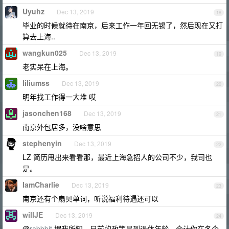
Uyuhz
Dec 13, 2019
18
毕业的时候就待在南京，后来工作一年回无锡了，然后现在又打
算去上海..
wangkun025
Dec 13, 2019
19
老实呆在上海。
liliumss
Dec 13, 2019
20
明年找工作得一大堆 哎
jasonchen168
Dec 13, 2019
21
南京外包居多，没啥意思
stephenyin
Dec 13, 2019
22
LZ 简历甩出来看看那，最近上海急招人的公司不少，我司也
是。
IamCharlie
Dec 13, 2019
23
南京还有个扇贝单词，听说福利待遇还可以
willJE
Dec 13, 2019
24
@
rabbbit
据我所知，目前的政策是到退休年龄，合计你在各个