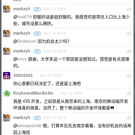
markzyh
Dec 13, 2019
OP
12
@
fool079
舒服的话是挺舒服的。我感觉的是常住人口比上海少
些，城市没那么拥挤。
markzyh
Dec 13, 2019
OP
13
@
Smilencer
因为机会太少吗？
markzyh
Dec 13, 2019
OP
14
@
mrzx
感谢，大学多这一个原因是没想到过。感觉是有点道理
的。
30624300
Dec 13, 2019
15
你心里都已经决定了，还是留上海吧
KeyboardManAnAn
Dec 13, 2019
16
我是 iOS 开发，之前就是从南京来的上海，南京的移动端开发
环境真的很差，当然了，整个移动端的开发环境都差🐸
markzyh
Dec 13, 2019
OP
17
@
weixiaosmile
嗯，打算年后先去南京看看，没有好机会的话再
回上海找