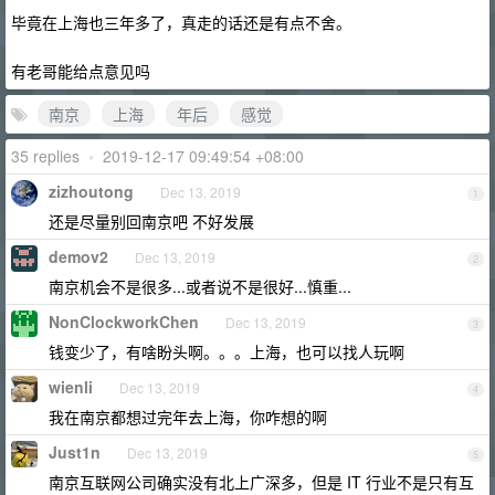
毕竟在上海也三年多了，真走的话还是有点不舍。
有老哥能给点意见吗
南京
上海
年后
感觉
35 replies
•
2019-12-17 09:49:54 +08:00
zizhoutong
Dec 13, 2019
1
还是尽量别回南京吧 不好发展
demov2
Dec 13, 2019
2
南京机会不是很多...或者说不是很好...慎重...
NonClockworkChen
Dec 13, 2019
3
钱变少了，有啥盼头啊。。。上海，也可以找人玩啊
wienli
Dec 13, 2019
4
我在南京都想过完年去上海，你咋想的啊
Just1n
Dec 13, 2019
5
南京互联网公司确实没有北上广深多，但是 IT 行业不是只有互