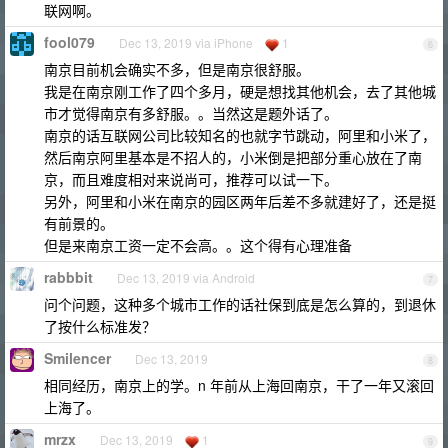
联网啊。
fool079
Dec 13, 2019 via iPhone
1
6
南京目前机会确实不多，但是南京很舒服。
我是在南京刚工作了四个多月，硬是想找其他机会，去了其他城
市才觉得南京有多舒服。。当然这是题外话了。
南京的话互联网公司比较知名的也就字节跳动，阿里和小米了，
然后南京阿里基本是不招人的，小米倒是把部分重心放在了南
京，而且难度相对来说尚可，推荐可以试一下。
另外，阿里和小米在南京的园区两年后差不多就建好了，还是挺
有前景的。
但是来南京工资一定不会高。。这个得有心理准备
rabbbit
Dec 13, 2019 via Android
7
问个问题，这种多个城市工作的话社保到底是怎么算的，到退休
了按什么标准发？
Smilencer
Dec 13, 2019
8
相同经历，南京上的学。n 年前从上海回南京，干了一年又滚回
上海了。
mrzx
Dec 13, 2019
1
9