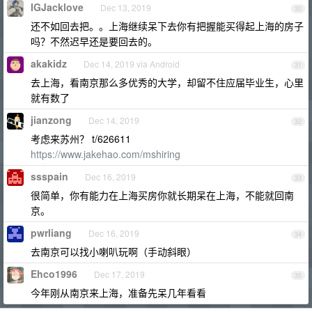
IGJacklove
Dec 13, 2019
30
还不如回去把。。上海继续呆下去你有把握能买得起上海的房子
吗？不然迟早还是要回去的。
akakidz
Dec 14, 2019 via Android
31
去上海，看南京那么多优秀的大学，却留不住应届毕业生，心里
就有数了
jianzong
Dec 14, 2019
32
考虑来苏州？ t/626611
https://www.jakehao.com/mshiring
ssspain
Dec 16, 2019
33
很简单，你有能力在上海买房你就长期呆在上海，不能就回南
京。
pwrliang
Dec 16, 2019
34
去南京可以找小喇叭玩啊（手动斜眼）
Ehco1996
Dec 17, 2019
35
今年刚从南京来上海，准备先呆几年看看