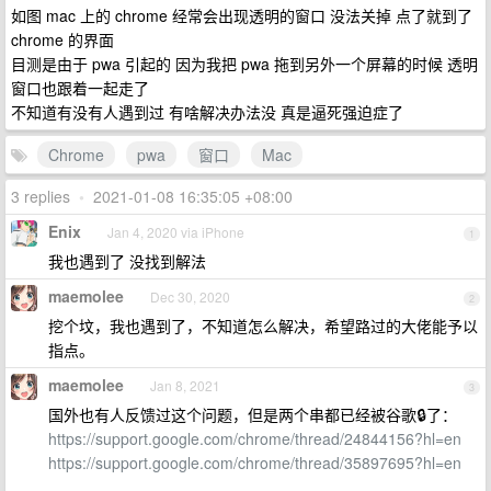
如图 mac 上的 chrome 经常会出现透明的窗口 没法关掉 点了就到了
chrome 的界面
目测是由于 pwa 引起的 因为我把 pwa 拖到另外一个屏幕的时候 透明
窗口也跟着一起走了
不知道有没有人遇到过 有啥解决办法没 真是逼死强迫症了
Chrome
pwa
窗口
Mac
3 replies
•
2021-01-08 16:35:05 +08:00
Enix
Jan 4, 2020 via iPhone
1
我也遇到了 没找到解法
maemolee
Dec 30, 2020
2
挖个坟，我也遇到了，不知道怎么解决，希望路过的大佬能予以
指点。
maemolee
Jan 8, 2021
3
国外也有人反馈过这个问题，但是两个串都已经被谷歌🔒了：
https://support.google.com/chrome/thread/24844156?hl=en
https://support.google.com/chrome/thread/35897695?hl=en