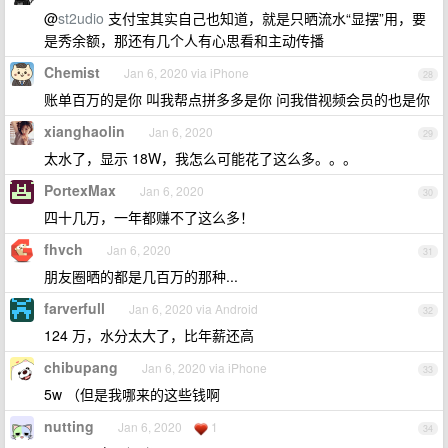
@
st2udio
支付宝其实自己也知道，就是只晒流水“显摆”用，要
是秀余额，那还有几个人有心思看和主动传播
Chemist
Jan 6, 2020 via iPhone
28
账单百万的是你 叫我帮点拼多多是你 问我借视频会员的也是你
xianghaolin
Jan 6, 2020
29
太水了，显示 18W，我怎么可能花了这么多。。。
PortexMax
Jan 6, 2020
30
四十几万，一年都赚不了这么多！
fhvch
Jan 6, 2020
31
朋友圈晒的都是几百万的那种...
farverfull
Jan 6, 2020 via Android
32
124 万，水分太大了，比年薪还高
chibupang
Jan 6, 2020 via iPhone
33
5w （但是我哪来的这些钱啊
nutting
Jan 6, 2020
1
34