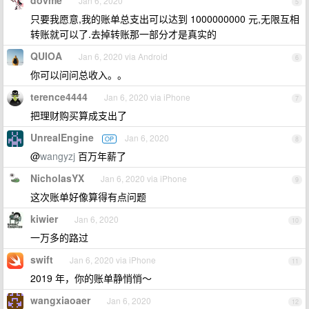
dovme
Jan 6, 2020
5
只要我愿意,我的账单总支出可以达到 1000000000 元,无限互相
转账就可以了.去掉转账那一部分才是真实的
QUIOA
Jan 6, 2020 via Android
6
你可以问问总收入。。
terence4444
Jan 6, 2020 via iPhone
7
把理财购买算成支出了
UnrealEngine
Jan 6, 2020
OP
8
@
wangyzj
百万年薪了
NicholasYX
Jan 6, 2020 via iPhone
9
这次账单好像算得有点问题
kiwier
Jan 6, 2020
10
一万多的路过
swift
Jan 6, 2020 via iPhone
11
2019 年，你的账单静悄悄～
wangxiaoaer
Jan 6, 2020
12