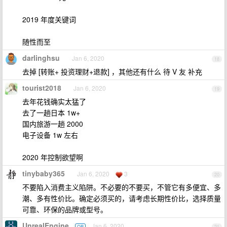
2019 年度关键词
随性而至
darlinghsu
Jan 6, 2020
18
去掉 [转账+ 投资理财+退款] ，其他还有什么 待 V 友 补充
tourist2018
Jan 6, 2020
19
去年花钱确实太猛了
去了一趟日本 1w+
国内旅游一趟 2000
电子设备 1w 左右
2020 年控制欲望啊
tinybaby365
Jan 6, 2020
3
20
不要陷入消费主义陷阱。不必要的不要买，不管它有多便宜、多
潮、多有性价比。确定必须买的，请考虑长期性价比，选择质量
可靠、环保的品牌或型号。
UnrealEngine
Jan 6, 2020
OP
21