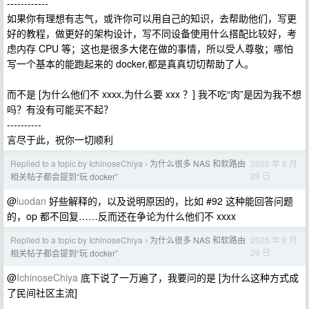
------------
如果你有理想有志气，或许你可以用自己的知识，去帮助他们，写更
好的教程，做更好的架构设计，写不同设备使用什么搭配比较好，考
虑内存 CPU 等；这也是很多大佬在做的事情，所以受人尊敬；哪怕
写一个基本的能跑起来的 docker,都是真真切切帮助了人。
而不是 [为什么他们不 xxxx,为什么要 xxx ？] 我不吃“肉”是因为我不想
吗？有没有可能买不起？
----------
言尽于此，祝你一切顺利
Replied to a topic by IchinoseChiya
为什么很多 NAS 和软路由
2025 年 8 月
›
29 日
相关帖子都会提到“玩 docker”
@
luodan
好些解释的，以及说明原因的，比如 #92 这种能回答问题
的，op 都不回复……反而还在争论为什么他们不 xxxx
Replied to a topic by IchinoseChiya
为什么很多 NAS 和软路由
2025 年 8 月
›
29 日
相关帖子都会提到“玩 docker”
@
IchinoseChiya
底下说了一万遍了，我要问的是 [为什么这种方式成
了民间社区主流]