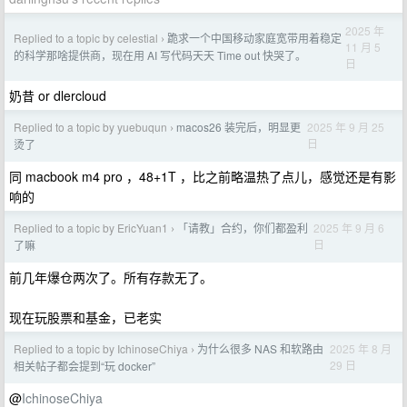
2025 年
Replied to a topic by celestial
跪求一个中国移动家庭宽带用着稳定
›
11 月 5
的科学那啥提供商，现在用 AI 写代码天天 Time out 快哭了。
日
奶昔 or dlercloud
Replied to a topic by yuebuqun
macos26 装完后，明显更
2025 年 9 月 25
›
日
烫了
同 macbook m4 pro ，48+1T ，比之前略温热了点儿，感觉还是有影
响的
Replied to a topic by EricYuan1
「请教」合约，你们都盈利
2025 年 9 月 6
›
日
了嘛
前几年爆仓两次了。所有存款无了。
现在玩股票和基金，已老实
Replied to a topic by IchinoseChiya
为什么很多 NAS 和软路由
2025 年 8 月
›
29 日
相关帖子都会提到“玩 docker”
@
IchinoseChiya