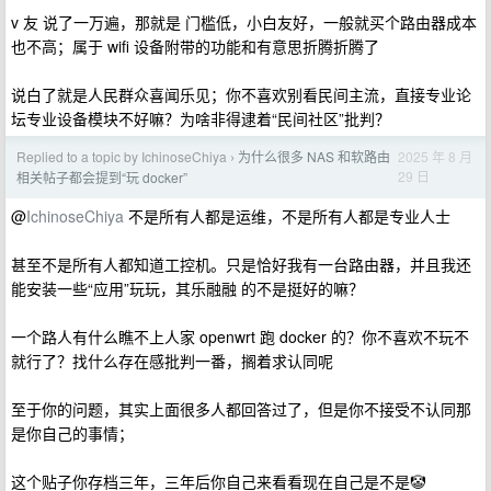
v 友 说了一万遍，那就是 门槛低，小白友好，一般就买个路由器成本
也不高；属于 wifi 设备附带的功能和有意思折腾折腾了
说白了就是人民群众喜闻乐见；你不喜欢别看民间主流，直接专业论
坛专业设备模块不好嘛？为啥非得逮着“民间社区”批判？
Replied to a topic by IchinoseChiya
为什么很多 NAS 和软路由
2025 年 8 月
›
29 日
相关帖子都会提到“玩 docker”
@
IchinoseChiya
不是所有人都是运维，不是所有人都是专业人士
甚至不是所有人都知道工控机。只是恰好我有一台路由器，并且我还
能安装一些“应用”玩玩，其乐融融 的不是挺好的嘛？
一个路人有什么瞧不上人家 openwrt 跑 docker 的？你不喜欢不玩不
就行了？找什么存在感批判一番，搁着求认同呢
至于你的问题，其实上面很多人都回答过了，但是你不接受不认同那
是你自己的事情；
这个贴子你存档三年，三年后你自己来看看现在自己是不是🤡