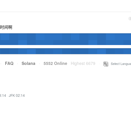
时间啊
·
FAQ
·
Solana
·
5552 Online
Highest 6679
·
Select Langua
3:14
·
JFK 02:14