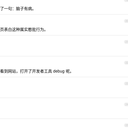
1
了一句：脑子有病。
2
页表白这种属实憨批行为。
2
2
到网站，打开了开发者工具 debug 呢。
2
2
2