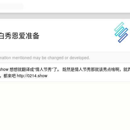
白秀恩爱准备
ormation mentioned may be changed or developed.
show 想想就翻译成“情人节秀”了。 既然是情人节秀那就该秀点啥啊，就
ttp://0214.show