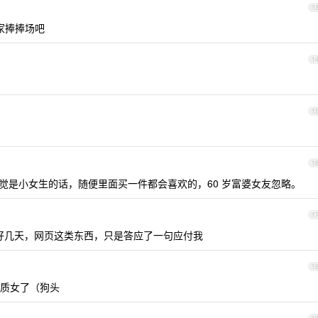
1
家捧捧场吧
1
1
1
，感觉是小女生的话，随便里面买一件都会喜欢的，60 岁富婆女友忽略。
1
心了好几天，网页这类东西，只是答应了一句应付我
1
质女了（狗头