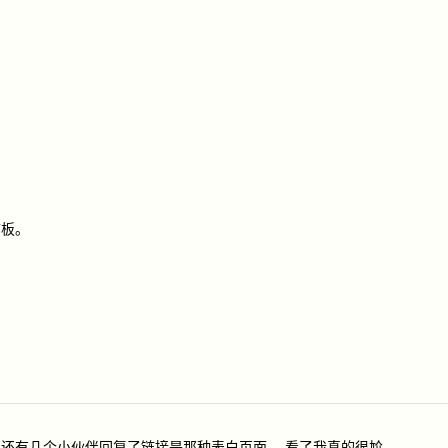
言板。
还有几个小伙伴回复了链接是那种表白页面。 看了我真的很尬。