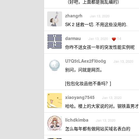
（好吧，上面都是我乱编的）
zhangrh
Jan 13, 2020
SK 2 拯救一切. 不用这些没用的.
darmau
14
Jan 13, 2020
你咋不送女孩一年的突发性能实例呢
U7Q5tLAex2FI0o0g
Jan 13, 2020
别问，问就是网页。
[包包化妆品他不香吗？]
xiaoyang7545
Jan 13, 2020
哈哈。楼上的大家说的对。钢铁直男才
lichdkimba
Jan 13, 2020
怎么每年都有做网站买域名表白的