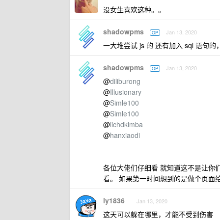
没女生喜欢这种。。
shadowpms
Jan 13, 2020
OP
一大堆尝试 js 的 还有加入 sql 语
shadowpms
Jan 13, 2020
OP
@
diliburong
@
Illusionary
@
Simle100
@
Simle100
@
lichdkimba
@
hanxiaodi
各位大佬们仔细看 就知道这不是让你
看。 如果第一时间想到的是做个页面
ly1836
Jan 13, 2020
这天可以躲在哪里，才能不受到伤害