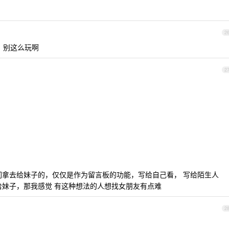
2
句的，别这么玩啊
2
们拿去给妹子的，仅仅是作为留言板的功能，写给自己看， 写给陌生人
给妹子，那我感觉 有这种想法的人想找女朋友有点难
2