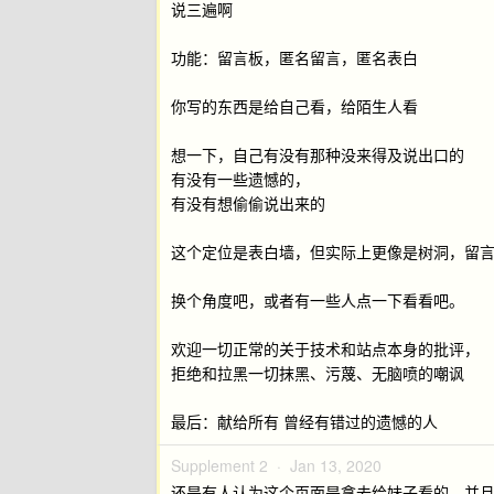
说三遍啊
功能：留言板，匿名留言，匿名表白
你写的东西是给自己看，给陌生人看
想一下，自己有没有那种没来得及说出口的
有没有一些遗憾的，
有没有想偷偷说出来的
这个定位是表白墙，但实际上更像是树洞，留
换个角度吧，或者有一些人点一下看看吧。
欢迎一切正常的关于技术和站点本身的批评，
拒绝和拉黑一切抹黑、污蔑、无脑喷的嘲讽
最后：献给所有 曾经有错过的遗憾的人
Supplement 2 ·
Jan 13, 2020
还是有人认为这个页面是拿去给妹子看的，并且