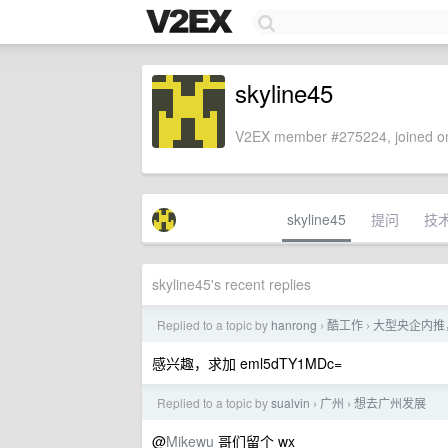
skyline45
V2EX member #275224, joined on
skyline45
提问
技
skyline45's recent replies
Replied to a topic by
hanrong
酷工作
大型央企内推，
›
›
感兴趣，求加 eml5dTY1MDc=
Replied to a topic by
sualvin
广州
想去广州发展
›
›
@
Mikewu
哥们留个 wx