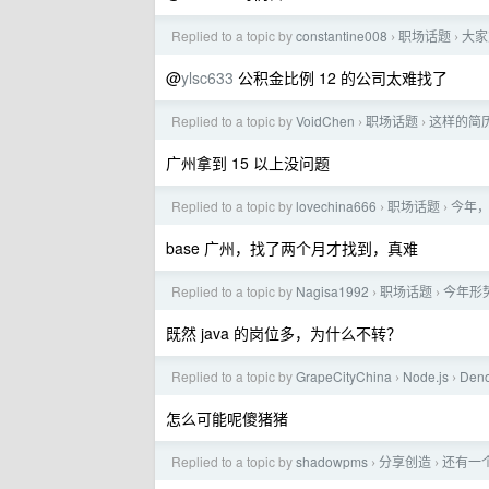
Replied to a topic by
constantine008
职场话题
大家
›
›
@
ylsc633
公积金比例 12 的公司太难找了
Replied to a topic by
VoidChen
职场话题
这样的简
›
›
广州拿到 15 以上没问题
Replied to a topic by
lovechina666
职场话题
今年
›
›
base 广州，找了两个月才找到，真难
Replied to a topic by
Nagisa1992
职场话题
今年形
›
›
既然 java 的岗位多，为什么不转？
Replied to a topic by
GrapeCityChina
Node.js
Den
›
›
怎么可能呢傻猪猪
Replied to a topic by
shadowpms
分享创造
还有一
›
›