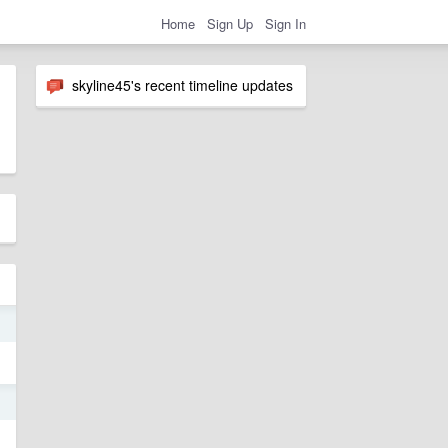
Home
Sign Up
Sign In
skyline45's recent timeline updates
1
1