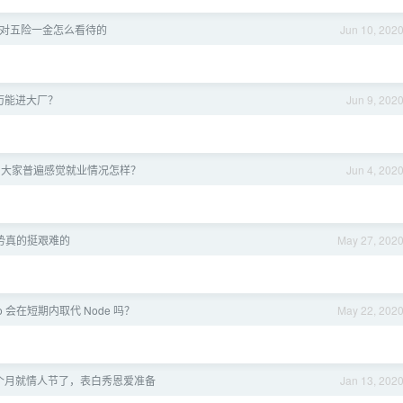
对五险一金怎么看待的
Jun 10, 202
历能进大厂？
Jun 9, 202
，大家普遍感觉就业情况怎样？
Jun 4, 202
势真的挺艰难的
May 27, 202
o 会在短期内取代 Node 吗？
May 22, 202
个月就情人节了，表白秀恩爱准备
Jan 13, 202