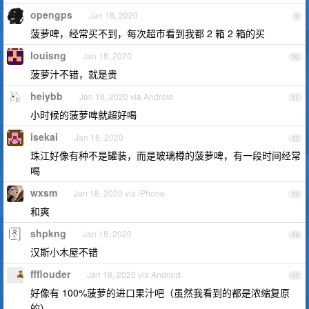
opengps
Jan 18, 2020
9
菠萝啤，经常买不到，每次超市看到我都 2 箱 2 箱的买
louisng
Jan 18, 2020
10
菠萝汁不错，就是贵
heiybb
Jan 18, 2020 via Android
11
小时候的菠萝啤就超好喝
isekai
Jan 18, 2020
12
珠江好像有种不是罐装，而是玻璃樽的菠萝啤，有一段时间经常
喝
wxsm
Jan 18, 2020 via iPhone
13
和爽
shpkng
Jan 18, 2020
14
汉斯小木屋不错
ffflouder
Jan 18, 2020 via Android
15
好像有 100%菠萝的进口果汁吧（虽然我看到的都是浓缩复原
的）。