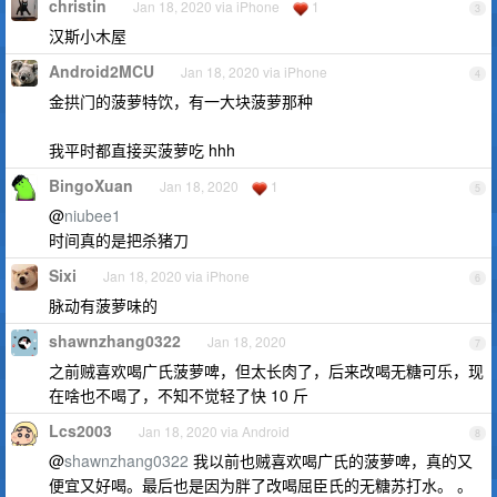
christin
Jan 18, 2020 via iPhone
1
3
汉斯小木屋
Android2MCU
Jan 18, 2020 via iPhone
4
金拱门的菠萝特饮，有一大块菠萝那种
我平时都直接买菠萝吃 hhh
BingoXuan
Jan 18, 2020
1
5
@
niubee1
时间真的是把杀猪刀
Sixi
Jan 18, 2020 via iPhone
6
脉动有菠萝味的
shawnzhang0322
Jan 18, 2020
7
之前贼喜欢喝广氏菠萝啤，但太长肉了，后来改喝无糖可乐，现
在啥也不喝了，不知不觉轻了快 10 斤
Lcs2003
Jan 18, 2020 via Android
8
@
shawnzhang0322
我以前也贼喜欢喝广氏的菠萝啤，真的又
便宜又好喝。最后也是因为胖了改喝屈臣氏的无糖苏打水。 。