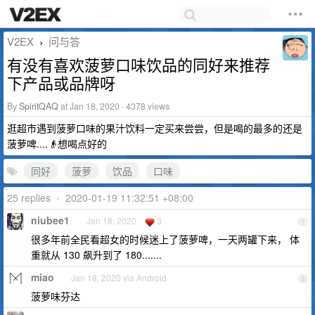
V2EX
问与答
›
有没有喜欢菠萝口味饮品的同好来推荐
下产品或品牌呀
By
SpiritQAQ
at Jan 18, 2020 · 4378 views
逛超市遇到菠萝口味的果汁饮料一定买来尝尝，但是喝的最多的还是
菠萝啤....👴想喝点好的
同好
菠萝
饮品
口味
25 replies
•
2020-01-19 11:32:51 +08:00
niubee1
Jan 18, 2020
3
1
很多年前全民看超女的时候迷上了菠萝啤，一天两罐下来， 体
重就从 130 飙升到了 180.......
miao
Jan 18, 2020 via Android
2
菠萝味芬达