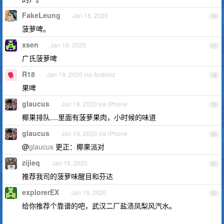
FakeLeung
Jan 18, 2020
16
菠萝啤。
xsen
Jan 19, 2020
17
广氏菠萝啤
R18
Jan 19, 2020 via Android
18
果啤
glaucus
Jan 19, 2020 via iPhone
19
椰果排队....里面有菠萝果肉，小时候的味道
glaucus
Jan 19, 2020 via iPhone
20
@
glaucus
更正：椰果派对
zijieq
Jan 19, 2020
21
推荐我司的菠萝味醒目和芬达
explorerEX
Jan 19, 2020
22
给你推荐个靠谱的吧，武汉二厂盐渍凤梨风汽水。