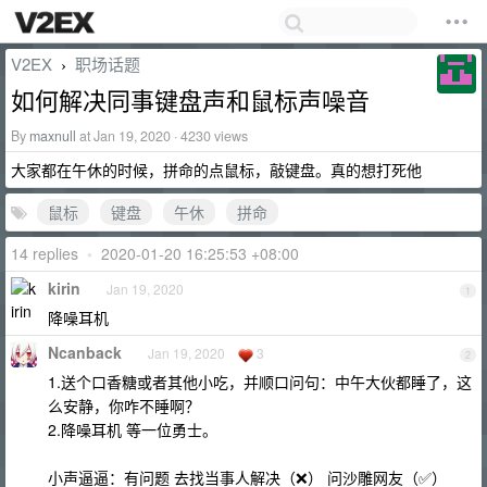
V2EX
职场话题
›
如何解决同事键盘声和鼠标声噪音
By
maxnull
at Jan 19, 2020 · 4230 views
大家都在午休的时候，拼命的点鼠标，敲键盘。真的想打死他
鼠标
键盘
午休
拼命
14 replies
•
2020-01-20 16:25:53 +08:00
kirin
Jan 19, 2020
1
降噪耳机
Ncanback
Jan 19, 2020
3
2
1.送个口香糖或者其他小吃，并顺口问句：中午大伙都睡了，这
么安静，你咋不睡啊？
2.降噪耳机 等一位勇士。
小声逼逼：有问题 去找当事人解决（❌） 问沙雕网友（✅）