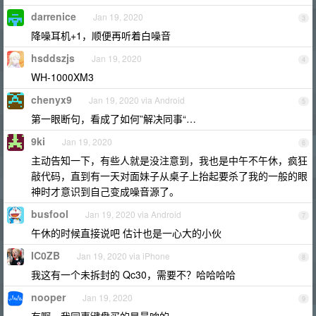
darrenice
Jan 19, 2020
3
降噪耳机+1，顺便再听着白噪音
hsddszjs
Jan 19, 2020
4
WH-1000XM3
chenyx9
Jan 19, 2020 via Android
5
第一眼断句，看成了如何”解决同事“…
9ki
Jan 19, 2020
6
主动告知一下，有些人就是没注意到，我也是中午不午休，疯狂
敲代码，直到有一天对面妹子从桌子上抬起要杀了我的一般的眼
神时才意识到自己变成噪音源了。
busfool
Jan 19, 2020 via Android
7
午休的时候直接说吧 估计也是一心大的小伙
IC0ZB
Jan 19, 2020 via iPhone
8
我这有一个未拆封的 Qc30，需要不？哈哈哈哈
nooper
Jan 19, 2020
9