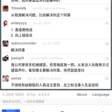
有啊，我同事键盘买的是最响的
Yilimmilk
Jan 20, 2020 via iPhone
10
从根源解决问题，比如解决你这个同事
amwyyyy
Jan 20, 2020
11
1. 直接跟他说
2. 向上级投诉
radiocontroller
Jan 20, 2020
12
解决同事
pastgift
Jan 20, 2020 via iPhone
13
我公司里很多机械键盘，但青轴就我一把。从来没人向我表示过
键盘声吵，看到楼主要解决同事，突然瑟瑟发抖
sariya
Jan 20, 2020 via Android
14
不排除有缺根筋的人真没注意到…总之和当事人先说说呗
© 2026 V2EX · 67ms · 3.9.8.5
About
·
Language
隐私安全无忧，一站式多源搜索