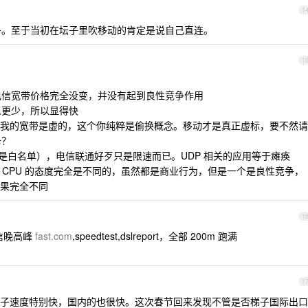
1
。至于当初在坛子里吹移动的肯定是说自己直连。
1
市电信宽带价格完全没变，并没有起到良性竞争作用
人更少，所以显得快
表他给我的宽带是虚的，这个你纯粹是偷换概念。移动才是真正虚标，要不然请
卡？
除非是白名单），电信联通好歹只是限速而已。UDP 相关的应用等于瘫痪
 做 CPU 的态度完全是不同的，虽然都是商业行为，但是一个是良性竞争，
果完全不同
1
信晚高峰
fast.com
,speedtest,dslreport，全部 200m 跑满
1
子速度特别快，国内的也很快。这次春节回来发现不管是否梯子国际出口