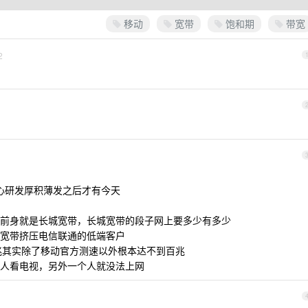
移动
宽带
饱和期
带宽
2
潜心研发厚积薄发之后才有今天
前身就是长城宽带，长城宽带的段子网上要多少有多少
宽带挤压电信联通的低端客户
百兆其实除了移动官方测速以外根本达不到百兆
人看电视，另外一个人就没法上网