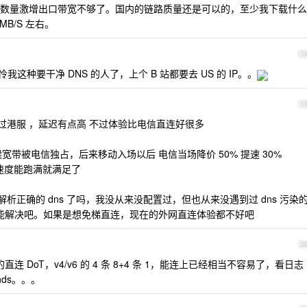
数量激增出口带宽不够了。国内的链路质量还是可以的，至少我下载什么
MB/S 左右。
1
怜我这种要干净 DNS 的人了，上个 B 站都要去 US 的 IP。。
1
连过港服 ，延迟有点高 不过体验比电信直连好很多
候宽带被电信独占，后来移动入场以后 电信当场降价 50% 提速 30%
外速度能跑满就满足了
解析正确的 dns 了吗，我没从来没配置过，但也从来没遇到过 dns 污染
猜它能解决吧。如果是想免梯直连，现在的外网直连体验都不好吧
2
直连 DoT，v4/v6 的 4 条 8+4 条 1，能连上已经相当不容易了，看日志
econds。。。