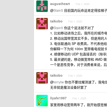
augustheart
Feb 1, 2020
@
Stain5
目前国内玩命运肯定得挂梯子
taikobo
Feb 1, 2020
@
Stain5
你这个说法就不对了
1. 比如移动进场之后，我所在的城
2. 移动出国带宽其实不多，但是用的
3. 电信联通向 SP 收费高，不代
你解释一下为何 100m 宽带看电视就
4. 顺便移动的 UDP 包直接丢的（
5. 最关键的是，移动做宽带和 AMD
一个是恶性竞争，对于消费者来说，后
taikobo
Feb 1, 2020
@
terrytw
你也不要炫耀测速了，我电
无非就是魔法设备好罢了
liyafe1997
Feb 1, 2020
家里用移动宽带两年了，刚开始感觉梯