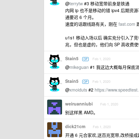
@
terrytw
#3 移动宽带前身是铁通
内网 ip 也不是移动的错 ipv4 后
通要迟 6 个月。
速度的话跟线路有关，刚在
fast.com
跑
u1s1 移动入场以后 确实充分引入了
兆，但也是虚的，他们向 SP 高收费使得
Stain5
Feb 1, 2020
OP
@
mikeguan
#1 我这边大概每月保底消
Stain5
Feb 1, 2020
OP
@
xmoiduts
#2
https://www.speedtest
weiruanniubi
Feb 1, 2020
别这样黑 AMD。
dick21cm
Feb 1, 2020
开通 6 元合家欢,送百兆宽带,改桥接