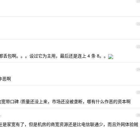
2
2
2
Ping 都丢包啊。。。设过它为主用，最后还是连上 4 条 8。。
2
作恶啊
2
宽带口碑 /质量还没上来，市场还没被垄断，哪有什么作恶的资本啊
d
2
现在是家宽有了，但是机房的商宽资源还是比电信联通少，而且外网体验贼