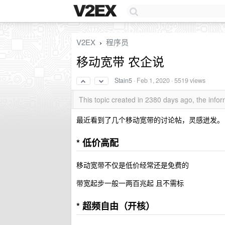
V2EX
程序员
›
移动宽带 农企说
Stain5
·
Feb 1, 2020
· 5519 views
This topic created in 2380 days ago, the inf
最近看到了几个移动宽带的讨论帖，灵感迸发。 
*
低价高配
移动宽带不仅是低价经常还是免费的
带宽起步一般一两百兆起 且不需标
*
超频自由（开核）