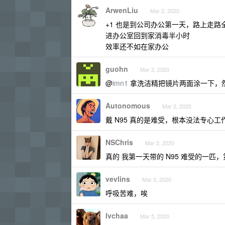
ArwenLiu
Mar 2, 2020
+1 也是到公司办公第一天，路上走
进办公室回到家消毒半小时
效率还不如在家办公
guohn
Mar 2, 2020
@
imn1
拿洗洁精把镜片两面涂一下，
Autonomous
Mar 2, 2020
戴 N95 真的是难受，根本没法专心工
NSChris
Mar 2, 2020
真的 我第一天带的 N95 难受的一
vevlins
Mar 3, 2020
呼吸苦难，唉
lvchaa
Mar 5, 2020