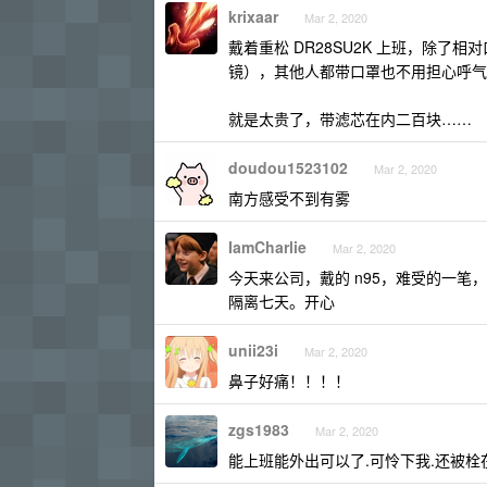
krixaar
Mar 2, 2020
戴着重松 DR28SU2K 上班，除
镜），其他人都带口罩也不用担心呼气
就是太贵了，带滤芯在内二百块……
doudou1523102
Mar 2, 2020
南方感受不到有雾
IamCharlie
Mar 2, 2020
今天来公司，戴的 n95，难受的一
隔离七天。开心
unii23i
Mar 2, 2020
鼻子好痛！！！！
zgs1983
Mar 2, 2020
能上班能外出可以了.可怜下我.还被栓