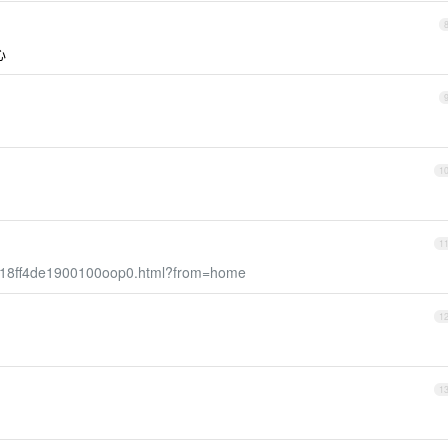
心
1
1
25_18ff4de1900100oop0.html?from=home
1
1