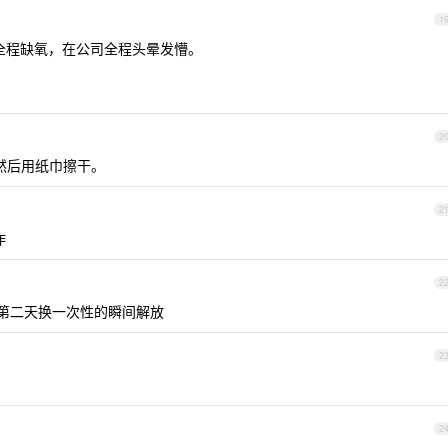
1
路全程缺氧，在公司全程头晕发懵。
2
然后用纸巾擦干。
2
作
2
匹，第二天换一次性的瞬间解放
2
2