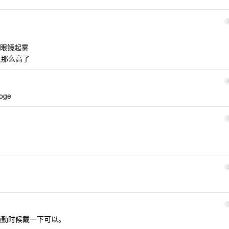
眼镜起雾
没那么高了
ge
通勤时候戴一下可以。