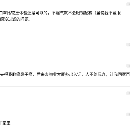
1
了相对口罩比较重体验还是可以的，不漏气就不会眼镜起雾（虽说我不戴眼
阀没过滤的问题。
1
1
笔，夹得我脸痛鼻子痛，后来去物业大厦办出入证，人不给我办，让我回家再
1
1
在家里.