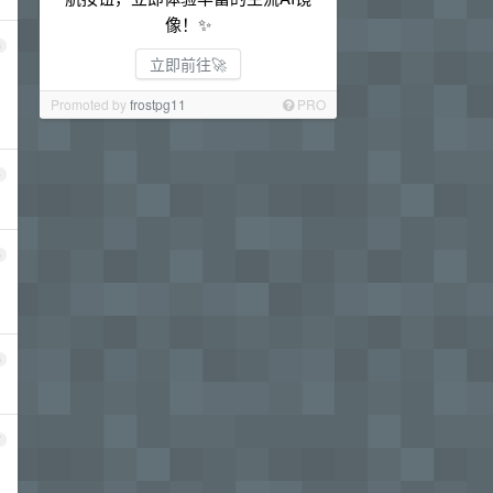
像！✨
3
立即前往🚀
Promoted by
frostpg11
PRO
4
5
6
7