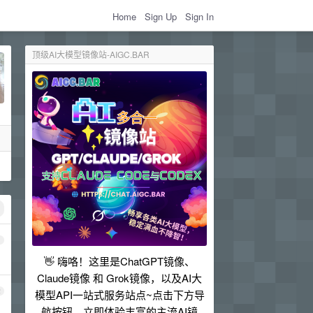
Home
Sign Up
Sign In
顶级AI大模型镜像站-AIGC.BAR
1
👋 嗨咯！这里是ChatGPT镜像、
Claude镜像 和 Grok镜像，以及AI大
2
模型API一站式服务站点~点击下方导
航按钮，立即体验丰富的主流AI镜