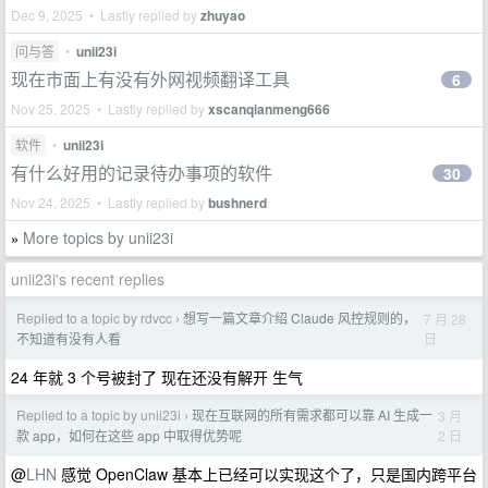
Dec 9, 2025 • Lastly replied by
zhuyao
问与答
•
unii23i
现在市面上有没有外网视频翻译工具
6
Nov 25, 2025 • Lastly replied by
xscanqianmeng666
软件
•
unii23i
有什么好用的记录待办事项的软件
30
Nov 24, 2025 • Lastly replied by
bushnerd
More topics by unii23i
»
unii23i's recent replies
Replied to a topic by rdvcc
想写一篇文章介绍 Claude 风控规则的，
7 月 28
›
日
不知道有没有人看
24 年就 3 个号被封了 现在还没有解开 生气
Replied to a topic by unii23i
现在互联网的所有需求都可以靠 AI 生成一
3 月
›
2 日
款 app，如何在这些 app 中取得优势呢
@
LHN
感觉 OpenClaw 基本上已经可以实现这个了，只是国内跨平台