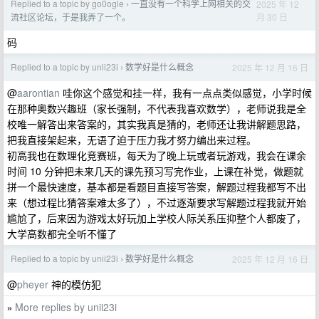
Replied to a topic by go0ogle
一直没有一个科学上网相关的交
2025 年 12
›
月 30 日
流社区论坛，于是我弄了一个。
码
Replied to a topic by unii23i
数学好是什么概念
2025 年 12 月 16 日
›
@
aarontian
哇你这个感觉和挂一样，我有一点点类似感觉，小学时候
在那种奥数兴趣班（家长强制，不代表我喜欢数学），老师说我是全
校唯一解答出来答案的，其实我真是猜的，老师还让我讲解题思路，
把我直接架起来，无语了迫于压力我才努力编出来过程。
初高我也在数理化竞赛班，每天为了晚上玩或者玩游戏，我会在课余
时间 10 分钟把未来几天的课先预习写完作业，上课在补觉，做题就
拼一个最快速度，基本都是看题目直接写答案，解题过程我都写不出
来（想过程比猜答案难太多了），不过逐渐要求写解题过程我就开始
尴尬了，后来因为游戏太好玩加上学校人际关系压抑整个人都废了，
大学高数都完全听不懂了
Replied to a topic by unii23i
数学好是什么概念
2025 年 12 月 16 日
›
@
pheyer
神的模仿犯
More replies by unii23i
»