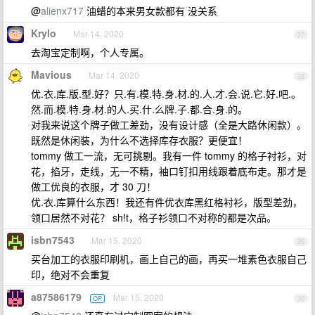
@
alienx717
油蜡的本来男女款都有 没关系
Krylo
Mar 14, 2020
27
去淘宝定制啊，个人专属。
Mavious
Mar 14, 2020
28
优.衣.库.版.型.好？只.有.模.特.身.材.的.人.才.会.说.它.好.吧.。
然.而.模.特.身.材.的人.买.什.么牌.子.都.合.身.的。
对我来说这个牌子做工差劲，没有设计感（全是大路休闲款）。
既然是休闲装，为什么不选择库存衣服？更便宜！
tommy 做工一流，无可挑剔。我有一件 tommy 的格子衬衫，对
花，掐牙，走线，无一不精，袖口钉扣用线跟着底布走。那才是
做工优良的衣服，才 30 刀！
优.衣.库算什么东西！我还有件优衣库黑红格衬衫，版型差劲，
领口居然不对花？ sh!t，格子衫领口不对称的都是次品。
isbn7543
Mar 15, 2020
29
买台加工的衣服印刷机，画上自己的画，再买一堆素色衣服自己
印，绝对不会重复
a87586179
Mar 15, 2020
OP
30