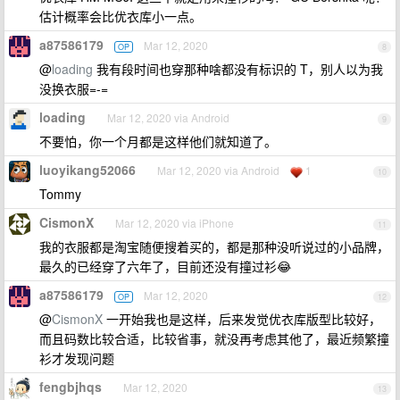
估计概率会比优衣库小一点。
a87586179
Mar 12, 2020
OP
8
@
loading
我有段时间也穿那种啥都没有标识的 T，别人以为我
没换衣服=-=
loading
Mar 12, 2020 via Android
9
不要怕，你一个月都是这样他们就知道了。
luoyikang52066
Mar 12, 2020 via Android
1
10
Tommy
CismonX
Mar 12, 2020 via iPhone
11
我的衣服都是淘宝随便搜着买的，都是那种没听说过的小品牌，
最久的已经穿了六年了，目前还没有撞过衫😂
a87586179
Mar 12, 2020
OP
12
@
CismonX
一开始我也是这样，后来发觉优衣库版型比较好，
而且码数比较合适，比较省事，就没再考虑其他了，最近频繁撞
衫才发现问题
fengbjhqs
Mar 12, 2020
13