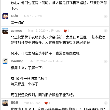
放心，他们也在网上问呢。被人撞见打飞机不尴尬，只要你不停
下来
46fo
Mar 12, 2020
4
贵一点的
across
Mar 12, 2020 via iPhone
1
5
北上快消牌子衣服多多少少会撞衫，尤其在 it 园区.... 基本款功
能性那种类型的就多，反过来花里胡哨街潮就很少😆
另外，可以去淘宝选小牌子，我常去理想衣栈......
loading
Mar 12, 2020 via Android
6
极简主义，了解一下:
有 10 件一样的灰色短 T
每天都是一个样子
现在我还没做到，因为旧衣服也不能丢吧。
SGE
Mar 12, 2020
1
7
优衣库 HM MUJI 这些不就是用来撞衫的吗？ GU Bershka 呢？