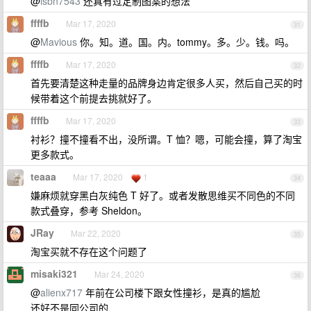
@
isbn7543
还真有过定制图案的想法
ffffb
Mar 17, 2020
31
@
Mavious
你。知。道。国。内。tommy。多。少。钱。吗。
ffffb
Mar 17, 2020
32
首先要清楚这种走量的品牌身边肯定很多人买，然后自己买的时
候带着这个前提去挑就好了。
ffffb
Mar 17, 2020
33
衬衫？撞不撞看不出，没所谓。T 恤？嗯，可能会撞，算了淘宝
更多款式。
teaaa
Mar 17, 2020
1
34
嫌麻烦就穿黑白灰纯色 T 好了。或者发散思维买不同色的不同
款式叠穿，参考 Sheldon。
JRay
Mar 22, 2020
35
淘宝买就不存在这个问题了
misaki321
Mar 24, 2020
36
@
alienx717
年前在公司楼下跟女性撞衫，是真的尴尬
还好不是同公司的