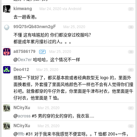
kimwang
Mar 24, 2020 via Android
37
去一趟香港。
95Q75rQb83nwn2gF
Mar 25, 2020
38
不懂 这有啥尴尬的 你们都没穿过校服吗？
都是成年累月撞衫过的人。。。
a87586179
Mar 25, 2020
OP
39
@
Dex7er
哈哈哈，这个情况不一样
Deo412
Mar 25, 2020
40
搭配一下就好了，都买基本款或者经典款型无 logo 的，里面外
面换着搭，外套撞了里面风格颜色不一样也不会有人觉得你们撞
衫吧。就像都穿的牛仔外套，你里面是牛津布衬衣，他里面是牛
仔衬衣，他里面是 T 恤。
NCityXu
Mar 25, 2020
41
@
across
#5 男的穿的女的穿的，我衣盲....
NCityXu
Mar 25, 2020
42
@
ffffb
#31 对于我来书我感觉不便宜呀。。T 恤都 200+一件，