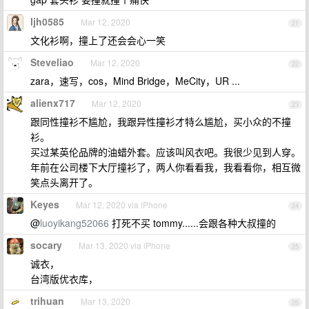
ljh0585
Mar 12, 2020
21
文化衫啊，撞上了还会会心一笑
Steveliao
Mar 12, 2020
22
zara，速写，cos，Mind Bridge，MeCity，UR ...
alienx717
Mar 12, 2020
23
跟同性撞衫不尴尬，我跟异性撞衫才特么尴尬，买小众的不撞
衫。
买过某英伦品牌的油蜡外套。应该叫风衣吧。我很少见到人穿。
年前在公司楼下大厅撞衫了，两人你看看我，我看看你，相互微
笑点头离开了。
Keyes
Mar 12, 2020 via iPhone
24
@
luoyikang52066
打死不买 tommy......会跟各种大叔撞的
socary
Mar 13, 2020 via iPhone
25
诚衣，
台湾版优衣库，
trihuan
Mar 13, 2020
26