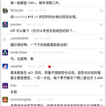
我一般都是 100+，每年添两三件。
NCityXu
Mar 25, 2020
43
@
xabodog
#16 +1 折扣时的价格比较适合我。
paulee
Mar 25, 2020
44
UR 可以看下（也可以考虑买些纯色的短 T...
xxm459259
Mar 25, 2020
45
撞衫很好啊，一下子你就能靠脸胜出啦！
lambchasr
Mar 25, 2020 via iPhone
46
鸟，北面黑、紫
rebel28
Mar 27, 2020
1
47
基本都是在 a21 买的，质量不错版型也合适，造型也比较好看
最主要是便宜，一买一大包，每个季节都买个两三套也才 3-400
hist
Mar 28, 2020
48
女装
oooolongtea
Apr 19, 2020
49
虽然说优衣库容易撞衫，但是不得不说优衣库的弹力牛仔裤真心