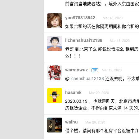
前咨询当地或者站），境外入京由国家安
yao978318542
Mar 18, 2020
如果合租的话在你隔离期间和你合租的
lichenshuai12138
Mar 18, 2020
老哥 到北京了么 能说说情况么 租到房
么！！！
warrenwuz
Mar 19, 2020
OP
@
lichenshuai12138
还没去呢，不太
hasamk
Mar 20, 2020
2020.03.19 ，也就是昨天，
房租赁企业，不得向到京未满 14 天
walhu
Mar 20, 2020
借个楼，请问有那个租房平台没被中介