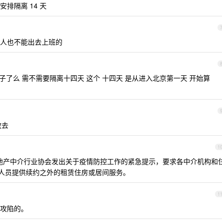
排隔离 14 天
人也不能出去上班的
子了么 需不需要隔离十四天 这个 十四天 是从进入北京第一天 开始算
敢去
1
北京市房地产中介行业协会发出关于疫情防控工作的紧急提示，要求各中介机构和
的人员提供续约之外的租赁住房或居间服务。
1
攻陷的。