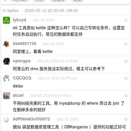
6 replies
•
2020-05-12 22:33:09 +08:00
lybcyd
Mar 23, 2020
1
etl 工具类似 kettle 这种怎么样？可以自己写转化条件，设置定
时任务自动执行，常见的数据库都支持
lis66951735
Mar 23, 2020
2
同意楼上，看看 kettle
opengps
Mar 23, 2020 via Android
3
阿里云的 dms 服务我没实际用过，楼主可以参考下
CQCQCQ
Mar 23, 2020 via iPhone
4
datax
alcarl
Mar 23, 2020 via Android
5
不用纠结完美的工具，用 mysqldump 的 where 弄过去 join 了
在删掉多余的就好
9dP06m83vIV00l72
May 12, 2020
6
貌似 袋鼠数据库管理工具（ DBKangaroo ）提供的功能正好可