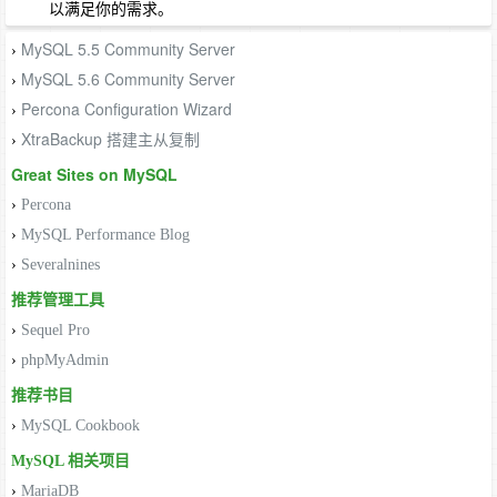
以满足你的需求。
MySQL 5.5 Community Server
›
MySQL 5.6 Community Server
›
Percona Configuration Wizard
›
XtraBackup 搭建主从复制
›
Great Sites on MySQL
›
Percona
›
MySQL Performance Blog
›
Severalnines
推荐管理工具
›
Sequel Pro
›
phpMyAdmin
推荐书目
›
MySQL Cookbook
MySQL 相关项目
›
MariaDB