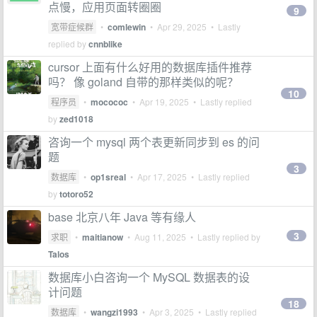
点慢，应用页面转圈圈
9
宽带症候群
•
comlewin
•
Apr 29, 2025
• Lastly
replied by
cnnblike
cursor 上面有什么好用的数据库插件推荐
吗？ 像 goland 自带的那样类似的呢？
10
程序员
•
mocococ
•
Apr 19, 2025
• Lastly replied
by
zed1018
咨询一个 mysql 两个表更新同步到 es 的问
题
3
数据库
•
op1sreal
•
Apr 17, 2025
• Lastly replied
by
totoro52
base 北京八年 Java 等有缘人
3
求职
•
maitianow
•
Aug 11, 2025
• Lastly replied by
Talos
数据库小白咨询一个 MySQL 数据表的设
计问题
18
数据库
•
wangzi1993
•
Apr 3, 2025
• Lastly replied