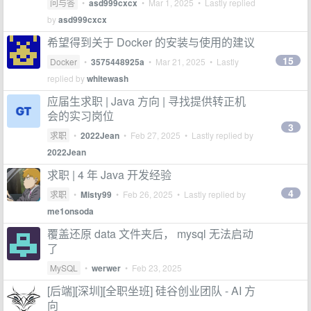
问与答
•
asd999cxcx
•
Mar 1, 2025
• Lastly replied
by
asd999cxcx
希望得到关于 Docker 的安装与使用的建议
15
Docker
•
3575448925a
•
Mar 21, 2025
• Lastly
replied by
whitewash
应届生求职 | Java 方向 | 寻找提供转正机
会的实习岗位
3
求职
•
2022Jean
•
Feb 27, 2025
• Lastly replied by
2022Jean
求职 | 4 年 Java 开发经验
4
求职
•
Misty99
•
Feb 26, 2025
• Lastly replied by
me1onsoda
覆盖还原 data 文件夹后， mysql 无法启动
了
MySQL
•
werwer
•
Feb 23, 2025
[后端][深圳][全职坐班] 硅谷创业团队 - AI 方
向