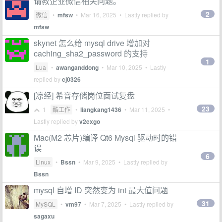
请教企业微信相关问题。
2
微信
•
mfsw
•
Mar 16, 2025
• Lastly replied by
mfsw
skynet 怎么给 mysql drive 增加对
caching_sha2_password 的支持
1
Lua
•
awanganddong
•
Mar 10, 2025
• Lastly
replied by
cj0326
[凉经] 希音存储岗位面试复盘
23
1
酷工作
•
liangkang1436
•
Mar 11, 2025
•
Lastly replied by
v2exgo
Mac(M2 芯片)编译 Qt6 Mysql 驱动时的错
误
6
Linux
•
Bssn
•
Mar 9, 2025
• Lastly replied by
Bssn
mysql 自增 ID 突然变为 int 最大值问题
31
MySQL
•
vm97
•
Mar 7, 2025
• Lastly replied by
sagaxu