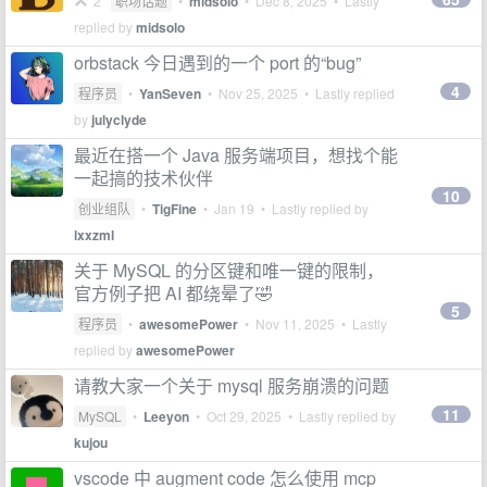
2
职场话题
•
midsolo
•
Dec 8, 2025
• Lastly
replied by
midsolo
orbstack 今日遇到的一个 port 的“bug”
4
程序员
•
YanSeven
•
Nov 25, 2025
• Lastly replied
by
julyclyde
最近在搭一个 Java 服务端项目，想找个能
一起搞的技术伙伴
10
创业组队
•
TigFine
•
Jan 19
• Lastly replied by
lxxzml
关于 MySQL 的分区键和唯一键的限制，
官方例子把 AI 都绕晕了🤣
5
程序员
•
awesomePower
•
Nov 11, 2025
• Lastly
replied by
awesomePower
请教大家一个关于 mysql 服务崩溃的问题
11
MySQL
•
Leeyon
•
Oct 29, 2025
• Lastly replied by
kujou
vscode 中 augment code 怎么使用 mcp