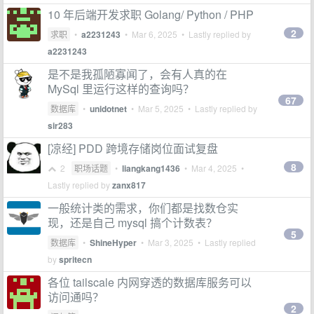
10 年后端开发求职 Golang/ Python / PHP
2
求职
•
a2231243
•
Mar 6, 2025
• Lastly replied by
a2231243
是不是我孤陋寡闻了，会有人真的在
MySql 里运行这样的查询吗？
67
数据库
•
unidotnet
•
Mar 5, 2025
• Lastly replied by
sir283
[凉经] PDD 跨境存储岗位面试复盘
8
2
职场话题
•
liangkang1436
•
Mar 4, 2025
•
Lastly replied by
zanx817
一般统计类的需求，你们都是找数仓实
现，还是自己 mysql 搞个计数表？
5
数据库
•
ShineHyper
•
Mar 3, 2025
• Lastly replied
by
spritecn
各位 tailscale 内网穿透的数据库服务可以
访问通吗？
2