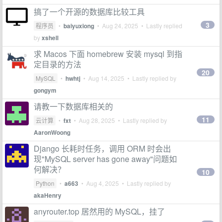
搞了一个开源的数据库比较工具
3
程序员
•
baiyuxiong
•
Aug 24, 2025
• Lastly replied
by
xshell
求 Macos 下面 homebrew 安装 mysql 到指
定目录的方法
20
MySQL
•
hwhtj
•
Aug 14, 2025
• Lastly replied by
gongym
请教一下数据库相关的
11
云计算
•
fxt
•
Aug 28, 2025
• Lastly replied by
AaronWoong
Django 长耗时任务，调用 ORM 时会出
现"MySQL server has gone away"问题如
何解决？
10
Python
•
a663
•
Aug 4, 2025
• Lastly replied by
akaHenry
anyrouter.top 居然用的 MySQL，挂了