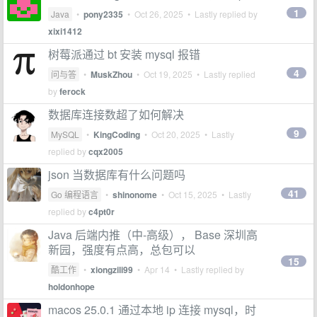
1
Java
•
pony2335
•
Oct 26, 2025
• Lastly replied by
xixi1412
树莓派通过 bt 安装 mysql 报错
4
问与答
•
MuskZhou
•
Oct 19, 2025
• Lastly replied
by
ferock
数据库连接数超了如何解决
9
MySQL
•
KingCoding
•
Oct 20, 2025
• Lastly
replied by
cqx2005
json 当数据库有什么问题吗
41
Go 编程语言
•
shinonome
•
Oct 15, 2025
• Lastly
replied by
c4pt0r
Java 后端内推（中-高级）， Base 深圳高
新园，强度有点高，总包可以
15
酷工作
•
xiongzili99
•
Apr 14
• Lastly replied by
holdonhope
macos 25.0.1 通过本地 ip 连接 mysql，时