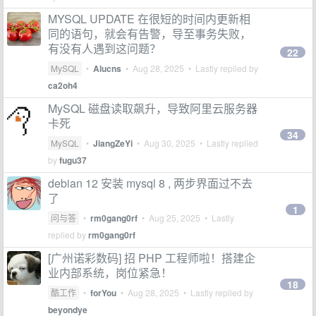
MYSQL UPDATE 在很短的时间内更新相
同的语句，就会有告警，导至事务失败，
有没有人遇到这问题？
22
MySQL
•
Alucns
•
Aug 28, 2025
• Lastly replied by
ca2oh4
MySQL 磁盘读取飙升，导致阿里云服务器
卡死
34
MySQL
•
JiangZeYi
•
Aug 30, 2025
• Lastly replied
by
fugu37
debian 12 安装 mysql 8 , 两步界面过不去
了
1
问与答
•
rm0gang0rf
•
Aug 25, 2025
• Lastly
replied by
rm0gang0rf
[广州诺彩数码] 招 PHP 工程师啦！搭建企
业内部系统，岗位紧急！
18
酷工作
•
forYou
•
Aug 28, 2025
• Lastly replied by
beyondye