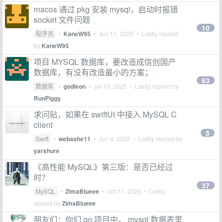
macos 通过 pkg 安装 mysql，启动时报错
socket 文件问题
10
程序员
•
KaneW95
•
Jun 11, 2025
• Lastly replied
by
KaneW95
项目 MYSQL 数据库，要改造成信创国产
数据库，有没有改造最小的方案；
63
数据库
•
godleon
•
Jul 10, 2025
• Lastly replied by
RunPiggy
求问贴，如果在 swiftUI 中接入 MySQL C
client
5
Swift
•
webashe11
•
Jun 4, 2025
• Lastly replied by
yarshure
《高性能 MySQL》第三版：是否已经过
时？
37
MySQL
•
ZimaBlueee
•
Oct 11, 2025
• Lastly
replied by
ZimaBlueee
朋友们：你们 go 项目中， mysql 数据表里