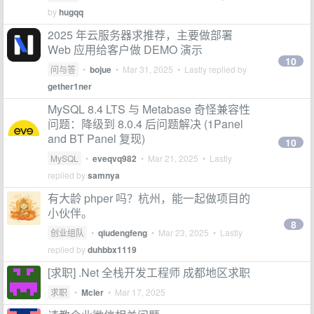
by
hugqq
2025 年云服务器求推荐，主要做部署
Web 应用给客户做 DEMO 演示
10
问与答
•
bojue
•
Mar 31, 2025
• Lastly replied by
gether1ner
MySQL 8.4 LTS 与 Metabase 奇怪兼容性
问题：降级到 8.0.4 后问题解决 (1Panel
and BT Panel 复现)
10
MySQL
•
eveqvq982
•
Mar 21, 2025
• Lastly
replied by
samnya
有大龄 phper 吗？杭州，能一起做项目的
小伙伴。
8
创业组队
•
qiudengfeng
•
Mar 23, 2025
• Lastly
replied by
duhbbx1119
[求职] .Net 全栈开发工程师 成都地区求职
求职
•
Mcler
•
Mar 17, 2025