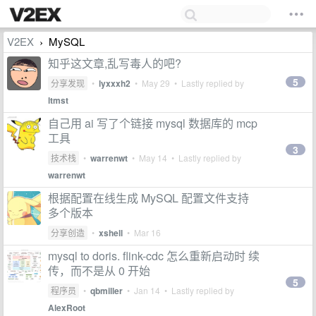
V2EX
MySQL
›
知乎这文章,乱写毒人的吧?
5
分享发现
•
lyxxxh2
•
May 29
• Lastly replied by
ltmst
自己用 ai 写了个链接 mysql 数据库的 mcp
工具
3
技术栈
•
warrenwt
•
May 14
• Lastly replied by
warrenwt
根据配置在线生成 MySQL 配置文件支持
多个版本
分享创造
•
xshell
•
Mar 16
mysql to doris. flink-cdc 怎么重新启动时 续
传，而不是从 0 开始
5
程序员
•
qbmiller
•
Jan 14
• Lastly replied by
AlexRoot