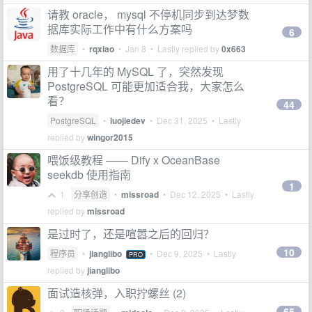
请教 oracle， mysql 不停机同步到达梦数
据库实际工作中有什么方案吗
6
数据库
•
rqxiao
•
Jan 8
• Lastly replied by
0x663
用了十几年的 MySQL 了，突然发现
PostgreSQL 可能更加适合我，大家怎么
看？
44
PostgreSQL
•
luojiedev
•
Dec 31, 2025
• Lastly
replied by
wingor2015
喂饭级教程 —— Dify x OceanBase
seekdb 使用指南
1
1
分享创造
•
missroad
•
Dec 12, 2025
• Lastly
replied by
missroad
是过时了，还是喧嚣之后的回归？
10
程序员
•
jianglibo
•
Dec 9, 2025
• Lastly
PRO
replied by
jianglibo
面试造核弹，入职拧螺丝 (2)
65