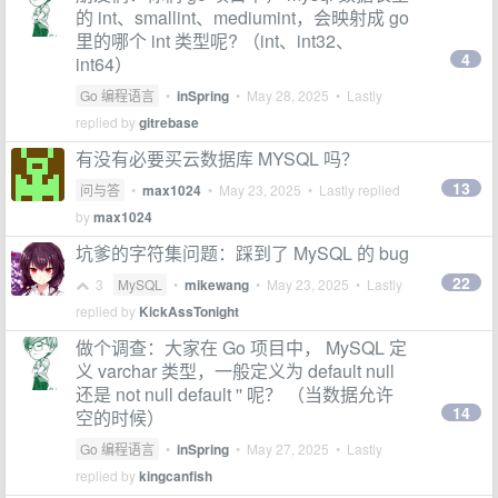
的 int、smallint、mediumint，会映射成 go
里的哪个 int 类型呢? （int、int32、
4
int64）
Go 编程语言
•
inSpring
•
May 28, 2025
• Lastly
replied by
gitrebase
有没有必要买云数据库 MYSQL 吗？
13
问与答
•
max1024
•
May 23, 2025
• Lastly replied
by
max1024
坑爹的字符集问题：踩到了 MySQL 的 bug
22
3
MySQL
•
mikewang
•
May 23, 2025
• Lastly
replied by
KickAssTonight
做个调查：大家在 Go 项目中， MySQL 定
义 varchar 类型，一般定义为 default null
还是 not null default '' 呢？ （当数据允许
14
空的时候）
Go 编程语言
•
inSpring
•
May 27, 2025
• Lastly
replied by
kingcanfish