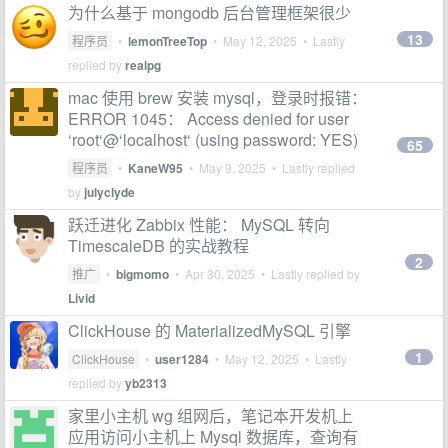
为什么基于 mongodb 后台管理框架很少
13
程序员
•
lemonTreeTop
•
May 12, 2025
• Lastly
replied by
realpg
mac 使用 brew 安装 mysql，登录时报错：
ERROR 1045： Access denied for user
‘root‘@‘localhost‘ (using password: YES)
65
程序员
•
KaneW95
•
May 9, 2025
• Lastly replied
by
julyclyde
跃迁进化 Zabbix 性能： MySQL 转向
TimescaleDB 的实战教程
2
推广
•
bigmomo
•
Apr 30, 2025
• Lastly replied by
Livid
ClickHouse 的 MaterializedMySQL 引擎
1
ClickHouse
•
user1284
•
May 12, 2025
• Lastly
replied by
yb2313
家里小主机 wg 组网后，笔记本开发机上
应用访问小主机上 Mysql 数据库，查询有