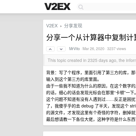
V2EX
分享发现
›
分享一个从计算器中复制计
MrVito
·
Mar 26, 2020
· 3237 views
This topic created in 2325 days ago, the inf
背景：写了个程序，里面引用了第三方的库，那
输入到这个第三方的库里面。
由于一些我不知道为什么的原因，在这个数字的后面
的话，细心的话会发现光标会在那里“卡顿”一下。
这个问题不知道有没有人遇到过……反正是困扰
了，我傻乎乎的去 debug 了半天，发现这个 s
的源文件，才发现这里有个奇怪的字符，删掉就
最后想请教一下各位大佬，这种字符是什么东西