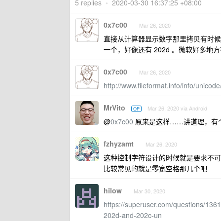
5 replies
•
2020-03-30 16:37:25 +08:00
0x7c00
Mar 26, 2020
直接从计算器显示数字那里拷贝有时候会拷
一个，好像还有 202d 。微软好多地方有这
0x7c00
Mar 26, 2020
http://www.fileformat.info/info/unicod
MrVito
Mar 26, 2020 via Android
OP
@
0x7c00
原来是这样……讲道理，有
fzhyzamt
Mar 26, 2020
这种控制字符设计的时候就是要求不可
比较常见的就是零宽空格那几个吧
hilow
Mar 30, 2020
https://superuser.com/questions/1361
202d-and-202c-un