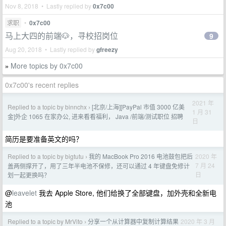
Nov 8, 2018 • Lastly replied by
0x7c00
求职
•
0x7c00
马上大四的前端🐶，寻校招岗位
9
Aug 20, 2018 • Lastly replied by
gfreezy
More topics by 0x7c00
»
0x7c00's recent replies
2021 年
Replied to a topic by binnchx
[北京/上海][PayPal 市值 3000 亿美
›
1 月 31
金]外企 1065 在家办公, 进来看看福利， Java /前端/测试职位 招聘
日
简历是要准备英文的吗？
Replied to a topic by bigtutu
我的 MacBook Pro 2016 电池鼓包把后
2020 年
›
7 月 24
盖两侧撑开了，用了三年半电池不保修，还可以通过 4 年键盘免修计
日
划一起更换吗？
@
leavelet
我去 Apple Store, 他们给换了全部键盘，加外壳和全新电
池
Replied to a topic by MrVito
分享一个从计算器中复制计算结果
2020 年 3 月
›