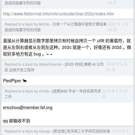
26 日
造成的隐藏字符的问题
http://www.fileformat.info/info/unicode/char/202c/index.htm
Replied to a topic by MrVito
分享一个从计算器中复制计算结果
2020 年 3 月
›
26 日
造成的隐藏字符的问题
直接从计算器显示数字那里拷贝有时候会拷贝一个 utf8 的重载符，就
是从左到右或者从左到左这种，202c 就是一个，好像还有 202d 。微
软好多地方有这 bug 。= =
Replied to a topic by doble0mercer
[2020 校招] 魔都 AI 公司
2019 年 9 月
›
21 日
招 运维开发工程师
PiedPiper 🐂
Replied to a topic by vinHty
[成都]985 毕业一年经验菜鸡求
2019 年 8 月 29
›
日
工作
ericchoo@member.fsf.org
qq 邮箱收不到
Replied to a topic by ntucap
[新加坡] 南洋理工大学研究组招前端
2019 年 8
›