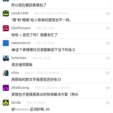
所以现在都回表情包了
noob1445
Mar 29, 2020 via iPhone
16
“嗯”和“嗯嗯”给人带来的感觉也不一样。
GinPonson
Mar 29, 2020
17
哈哈 = 说完了吗？我要去忙了
masonincn
Mar 29, 2020
18
😂这个表情哪位兄弟能解读下当下的含义
lumotian
Mar 30, 2020
19
语言通货膨胀
chiu
Mar 30, 2020 via Android
20
用原始的颜文字我感觉还好些:D
36sikuang
Mar 30, 2020 via Android
21
表情包才是情感表达的有效解决方案（狗头
lands
Mar 30, 2020
22
@
mansurx
这词妙啊, lol