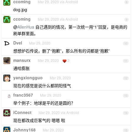
ccoming
Mar 29, 2020 via Android
8
dog.jpg
ccoming
Mar 29, 2020 via Android
9
@
AllenHua
自己遇到的情况，第一次统一用“1”回复，是电商的
刷单群里面。
Dvel
Mar 29, 2020
10
想想炉石传说，删了“抱歉”，那么所有的词都是“抱歉”
mansurx
Mar 29, 2020
2
11
通哈膨胀
yangxiongguo
Mar 29, 2020
12
现在的感觉是说什么都阴阳怪气
franc3567
Mar 29, 2020
13
举个例子：地球是平的还是圆的？
iConnect
Mar 29, 2020 via Android
14
现在都改成巨客气的 嗯嗯 啦
Johnny168
Mar 29, 2020
15