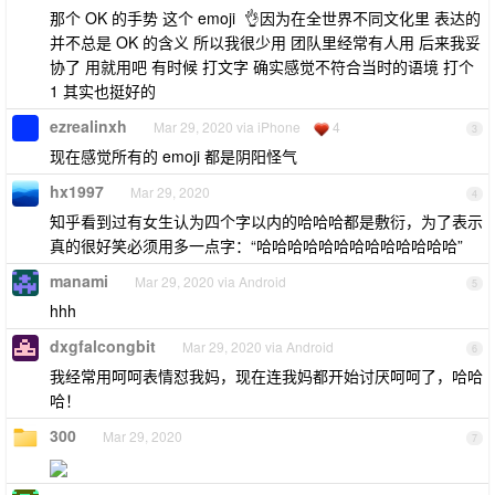
那个 OK 的手势 这个 emoji 👌因为在全世界不同文化里 表达的
并不总是 OK 的含义 所以我很少用 团队里经常有人用 后来我妥
协了 用就用吧 有时候 打文字 确实感觉不符合当时的语境 打个
1 其实也挺好的
ezrealinxh
Mar 29, 2020 via iPhone
4
3
现在感觉所有的 emoji 都是阴阳怪气
hx1997
Mar 29, 2020
4
知乎看到过有女生认为四个字以内的哈哈哈都是敷衍，为了表示
真的很好笑必须用多一点字：“哈哈哈哈哈哈哈哈哈哈哈哈哈”
manami
Mar 29, 2020 via Android
5
hhh
dxgfalcongbit
Mar 29, 2020 via Android
6
我经常用呵呵表情怼我妈，现在连我妈都开始讨厌呵呵了，哈哈
哈！
300
Mar 29, 2020
7