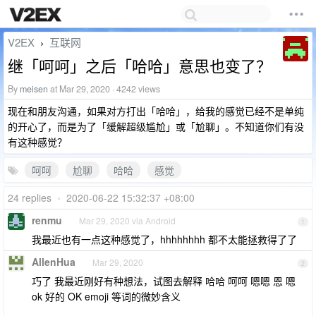
V2EX
互联网
›
继「呵呵」之后「哈哈」意思也变了？
By
meisen
at Mar 29, 2020 · 4242 views
现在和朋友沟通，如果对方打出「哈哈」，给我的感觉已经不是单纯
的开心了，而是为了「缓解超级尴尬」或「尬聊」。不知道你们有没
有这种感觉？
呵呵
尬聊
哈哈
感觉
24 replies
•
2020-06-22 15:32:37 +08:00
renmu
Mar 29, 2020 via Android
1
我最近也有一点这种感觉了，hhhhhhhh 都不太能拯救得了了
AllenHua
Mar 29, 2020
2
巧了 我最近刚好有种想法，试图去解释 哈哈 呵呵 嗯嗯 恩 嗯
ok 好的 OK emoji 等词的微妙含义