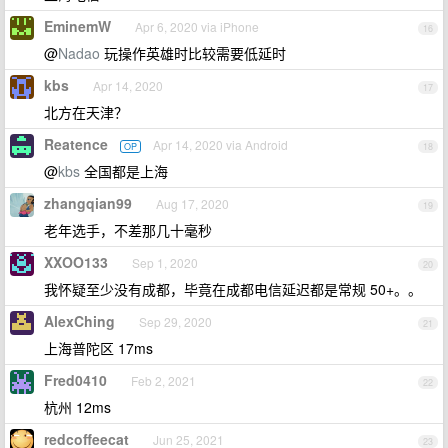
EminemW
Apr 6, 2020 via iPhone
16
@
Nadao
玩操作英雄时比较需要低延时
kbs
Apr 14, 2020
17
北方在天津？
Reatence
Apr 14, 2020 via Android
OP
18
@
kbs
全国都是上海
zhangqian99
Aug 17, 2020
19
老年选手，不差那几十毫秒
XXOO133
Sep 1, 2020
20
我怀疑至少没有成都，毕竟在成都电信延迟都是常规 50+。。
AlexChing
Sep 29, 2020
21
上海普陀区 17ms
Fred0410
Feb 2, 2021
22
杭州 12ms
redcoffeecat
Jun 25, 2021
23