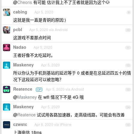
@
Cheons
有可能 估计我上不了王者就是因为这个🐶
cabing
Apr 5, 2020
9
这就是我一直是青铜的原因:)
pcbl
Apr 5, 2020 via Android
10
这游戏不差那点时间
Nadao
Apr 5, 2020
11
王者好像不太吃延时。
Maskeney
Apr 5, 2020
12
所以你认为手机到基站的延迟等于 0 或者是在总延迟四五十的情
况下这段延迟可以被忽略？
Reatence
Apr 5, 2020 via Android
OP
13
@
Maskeney
在 wifi 情况下不是 4G 哦
Maskeney
Apr 5, 2020
14
@
Reatence
试试用各路加速器，走高级线路，可能会有改善
czwstc
Apr 6, 2020 via iPhone
15
上海电信 18ms