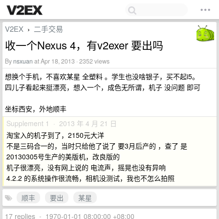
V2EX
二手交易
›
收一个Nexus 4，有v2exer 要出吗
By
nsxuan
at Apr 18, 2013 · 2352 views
想换个手机，不喜欢某星 全塑料 。学生也没啥银子，买不起i5。
四儿子看起来挺漂亮，想入一个，成色无所谓，机子 没问题 即可
坐标西安，外地顺丰
Supplement 1 · 2013 年 4 月 21 日
淘宝入的机子到了，2150元大洋
不是三码合一的，当时只给他了说了 要3月后产的 ，查了 是
20130305号生产的美版机，改良版的
机子很漂亮，没有网上说的 电流声，摇晃也没有异响
4.2.2 的系统操作很流畅，相机没测试，我也不怎么拍照
顺丰
要出
某星
17 replies
•
1970-01-01 08:00:00 +08:00