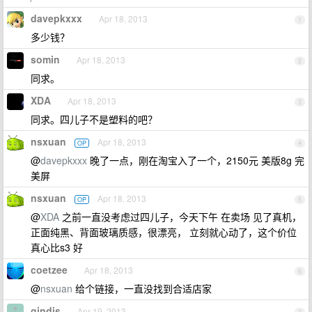
davepkxxx
Apr 18, 2013
1
多少钱？
somin
Apr 18, 2013
2
同求。
XDA
Apr 18, 2013
3
同求。四儿子不是塑料的吧？
nsxuan
Apr 18, 2013
OP
4
@
davepkxxx
晚了一点，刚在淘宝入了一个，2150元 美版8g 完
美屏
nsxuan
Apr 18, 2013
OP
5
@
XDA
之前一直没考虑过四儿子，今天下午 在卖场 见了真机，
正面纯黑、背面玻璃质感，很漂亮， 立刻就心动了，这个价位
真心比s3 好
coetzee
Apr 18, 2013
6
@
nsxuan
给个链接，一直没找到合适店家
gindis
Apr 19, 2013