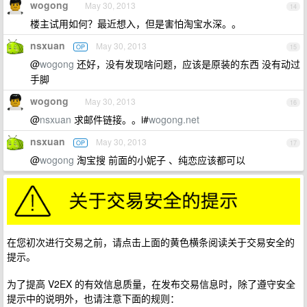
wogong
May 30, 2013
14
楼主试用如何？最近想入，但是害怕淘宝水深。。
nsxuan
May 30, 2013
OP
15
@
wogong
还好，没有发现啥问题，应该是原装的东西 没有动过
手脚
wogong
May 30, 2013
16
@
nsxuan
求邮件链接。。i#
wogong.net
nsxuan
May 30, 2013
OP
17
@
wogong
淘宝搜 前面的小妮子 、纯恋应该都可以
在您初次进行交易之前，请点击上面的黄色横条阅读关于交易安全的
提示。
为了提高 V2EX 的有效信息质量，在发布交易信息时，除了遵守安全
提示中的说明外，也请注意下面的规则：