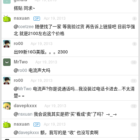
7
搭贴 同求~
nsxuan
Apr 19, 2013
OP
8
@
coetzee
随便找了一家 等我验过货 再告诉上链接吧 目前华强
北 就是2100左右这个价格
ro00
Apr 19, 2013
9
出99新16G美版。。。2300
MrTwo
Apr 19, 2013
10
@
ro00
电流声大吗
ro00
Apr 19, 2013
11
@
MrTwo
电流声?你是说通话吗...我没装过电话卡进去...不太清
楚= =
davepkxxx
Apr 19, 2013
12
@
nsxuan
我会说我其实是把“买”看成“卖”了吗？→_→
nsxuan
Apr 19, 2013
OP
13
@
davepkxxx
额，我写的是 “收” 也没写卖啊