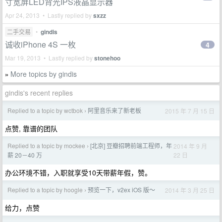
寸宽屏LED背光IPS液晶显示器
Apr 24, 2013 • Lastly replied by
sxzz
二手交易
•
gindis
诚收iPhone 4S 一枚
4
Mar 19, 2013 • Lastly replied by
stonehoo
More topics by gindis
»
gindis's recent replies
Replied to a topic by wctbok
阿里音乐来了新老板
2015 年 7 月 15 日
›
点赞, 靠谱的团队
Replied to a topic by mockee
[北京] 豆瓣招聘前端工程师，年
2014 年 9 月
›
22 日
薪 20－40 万
办公环境不错，入职就享受10天带薪年假，赞。
Replied to a topic by hoogle
预览一下，v2ex iOS 版～
2014 年 3 月 25 日
›
给力，点赞