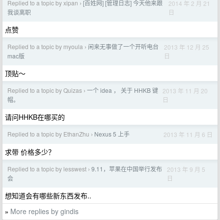
Replied to a topic by xipan
[百姓网] [管理日志] 今天他来跟
2014 年 2 月 21
›
日
我谈离职
点赞
Replied to a topic by myoula
闲来无事做了一个开听电台
2013 年 12 月 25
›
日
mac版
顶贴～
Replied to a topic by Quizas
一个 idea ， 关于 HHKB 键
2013 年 11 月 20
›
日
帽。
请问HHKB在哪买的
Replied to a topic by EthanZhu
Nexus 5 上手
2013 年 11 月 6 日
›
求带 价格多少？
Replied to a topic by lesswest
9.11，苹果在中国举行发布
2013 年 9 月 5
›
日
会
想知道会有哪些新东西发布..
More replies by gindis
»