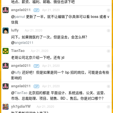
地点、薪资、福利、邮箱、微信也讲下吧
angela0211
Apr 21, 2020
OP
2
@
parnut
更新了一半，就不让编辑了😢具体可以看 boss 或者 v
信我
luffy
Apr 21, 2020
3
问下，如果微医约了一次，但是没去，会怎么样？
@
angela0211
TianTao
Apr 21, 2020
4
老哥公司北京介绍一下吧，还有 jd
angela0211
Apr 21, 2020
OP
5
@
luffy
还好吧！但是如果是同一个 bp 招的岗位，可能是会有些
影响的
angela0211
Apr 21, 2020
OP
6
@
TianTao
北京招的都是 平面设计、系统运维、公关、运营、
市场、总裁助理、项目、销售、BD 、售后。你是对口哪个？
yh7gdiaYW
Apr 21, 2020
7