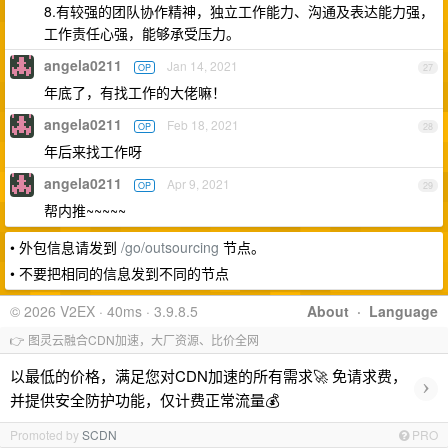
8.有较强的团队协作精神，独立工作能力、沟通及表达能力强，
工作责任心强，能够承受压力。
angela0211
Jan 14, 2021
OP
27
年底了，有找工作的大佬嘛！
angela0211
Feb 18, 2021
OP
28
年后来找工作呀
angela0211
Apr 9, 2021
OP
29
帮内推~~~~~
• 外包信息请发到
/go/outsourcing
节点。
• 不要把相同的信息发到不同的节点
© 2026 V2EX · 40ms · 3.9.8.5
About
·
Language
👉 图灵云融合CDN加速，大厂资源、比价全网
以最低的价格，满足您对CDN加速的所有需求🚀 免请求费，
›
并提供安全防护功能，仅计费正常流量💰
Promoted by
SCDN
PRO