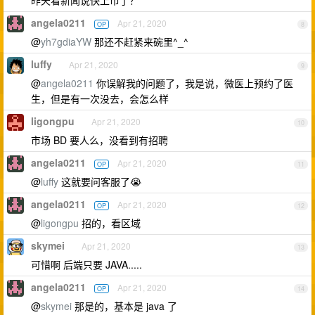
昨天看新闻说快上市了？
angela0211
Apr 21, 2020
OP
8
@
yh7gdiaYW
那还不赶紧来碗里^_^
luffy
Apr 21, 2020
9
@
angela0211
你误解我的问题了，我是说，微医上预约了医
生，但是有一次没去，会怎么样
ligongpu
Apr 21, 2020
10
市场 BD 要人么，没看到有招聘
angela0211
Apr 21, 2020
OP
11
@
luffy
这就要问客服了😭
angela0211
Apr 21, 2020
OP
12
@
ligongpu
招的，看区域
skymei
Apr 21, 2020
13
可惜啊 后端只要 JAVA.....
angela0211
Apr 21, 2020
OP
14
@
skymei
那是的，基本是 java 了