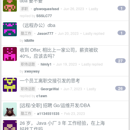
dba 要不要
1
求职
•
gfswoquasfasd
•
Jun 26, 2023
• Lastly
replied by
SSSLC77
（远程办公）dba
1
酷工作
•
Jason777
•
Jun 20, 2023
• Lastly replied
by
idblife
收到 Offer, 相比上一家公司，薪资被砍
40%，应该去吗？
27
职场话题
•
himly1
•
Jun 19, 2023
• Lastly replied
by
xwayway
一个员工离职交接引发的思考
26
职场话题
•
GeorgeWai
•
Jun 7, 2023
• Lastly
replied by
c1awn
[远程/全职] 招聘 Go/运维开发/DBA
酷工作
•
a1134551535
•
Feb 23, 2023
26 岁， Java 小厂 3 年 工作经验，在上海
好找工作吗