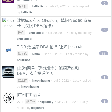
5
酷工作
•
listlistlist
•
Feb 22, 2023
• Lastly replied
by
listlistlist
数据库公有云 QFusion，填问卷拿 50 京东
卡（仅限 DBA/运维）
6
推广
•
zhuxiaocai
•
Oct 20, 2022
• Lastly replied by
zhuxiaocai
TiDB 数据库 DBA 招聘 [上海] 11-14k
11
酷工作
•
ivmm
•
Sep 19, 2022
• Lastly replied by
neutrinos
[上海]网易（游戏业务）诚招运维和
DBA，欢迎投递简历
8
酷工作
•
lincolnhuang
•
Jul 6, 2022
• Lastly replied
by
lincolnhuang
[广州]TT 语音
9
1
酷工作
•
flippancy
•
May 31, 2022
• Lastly
replied by
flippancy