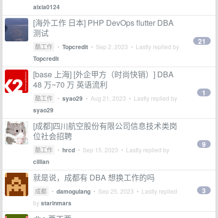
aixia0124
[海外工作 日本] PHP DevOps flutter DBA
测试
21
酷工作
•
Topcredit
•
Sep 2, 2023
• Lastly replied by
Topcredit
[base 上海] [外企甲方（时尚快销）] DBA
48 万~70 万 英语流利
1
酷工作
•
syao29
•
Aug 21, 2023
• Lastly replied by
syao29
[成都]四川航空股份有限公司信息技术类岗
位社会招聘
9
酷工作
•
hrcd
•
Sep 15, 2023
• Lastly replied by
cillian
就是说，成都有 DBA 想换工作的吗
3
成都
•
damogulang
•
Sep 25, 2023
• Lastly replied
by
starinmars