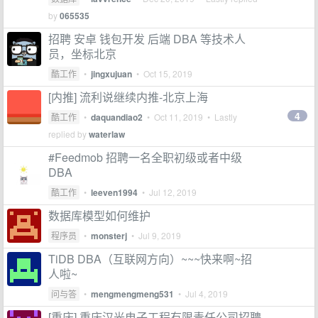
by
065535
招聘 安卓 钱包开发 后端 DBA 等技术人
员，坐标北京
酷工作
•
jingxujuan
•
Oct 15, 2019
[内推] 流利说继续内推-北京上海
4
酷工作
•
daquandiao2
•
Oct 11, 2019
• Lastly
replied by
waterlaw
#Feedmob 招聘一名全职初级或者中级
DBA
酷工作
•
leeven1994
•
Jul 12, 2019
数据库模型如何维护
程序员
•
monsterj
•
Jul 9, 2019
TiDB DBA（互联网方向）~~~快来啊~招
人啦~
问与答
•
mengmengmeng531
•
Jul 4, 2019
[重庆] 重庆汉光电子工程有限责任公司招聘