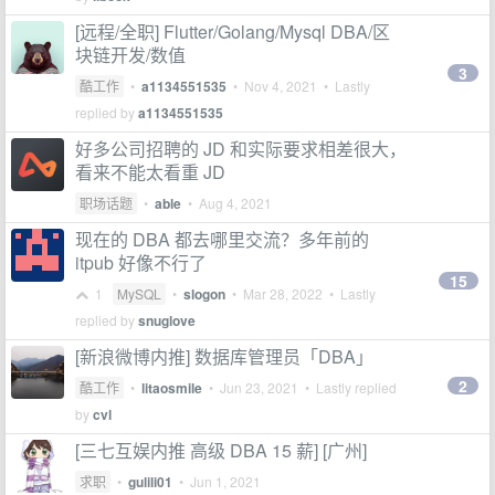
[远程/全职] Flutter/Golang/Mysql DBA/区
块链开发/数值
3
酷工作
•
a1134551535
•
Nov 4, 2021
• Lastly
replied by
a1134551535
好多公司招聘的 JD 和实际要求相差很大，
看来不能太看重 JD
职场话题
•
able
•
Aug 4, 2021
现在的 DBA 都去哪里交流？多年前的
itpub 好像不行了
15
1
MySQL
•
slogon
•
Mar 28, 2022
• Lastly
replied by
snuglove
[新浪微博内推] 数据库管理员「DBA」
2
酷工作
•
litaosmile
•
Jun 23, 2021
• Lastly replied
by
cvl
[三七互娱内推 高级 DBA 15 薪] [广州]
求职
•
gulili01
•
Jun 1, 2021