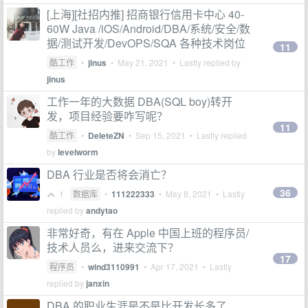
[上海][社招内推] 招商银行信用卡中心 40-
60W Java /iOS/Android/DBA/系统/安全/数
据/测试开发/DevOPS/SQA 各种技术岗位
11
酷工作
•
jinus
•
May 21, 2021
• Lastly replied by
jinus
工作一年的大数据 DBA(SQL boy)转开
发，项目经验要咋写呢？
11
酷工作
•
DeleteZN
•
Sep 15, 2021
• Lastly replied
by
levelworm
DBA 行业是否将会消亡？
36
1
数据库
•
111222333
•
May 8, 2021
• Lastly
replied by
andytao
非常好奇，有在 Apple 中国上班的程序员/
技术人员么，进来交流下？
17
程序员
•
wind3110991
•
Apr 17, 2021
• Lastly
replied by
janxin
DBA 的职业生涯是不是比开发长多了