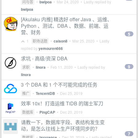
问与答
•
bwipoa
•
Mar 24, 2020
• Lastly replied by
bwipoa
[Akulaku 内推] 精选好 offer Java 、运维、
Python 、测试、DBA 、数据、前端、运
营、财务
5
1
职场话题
•
caison8
•
Mar 25, 2020
• Lastly
replied by
yemouren666
求坑 - 高级/资深 DBA
9
求职
•
linora
•
Feb 11, 2020
• Lastly replied by
linora
3 个 DBA 和 1 个不可能完成的任务
推广
•
TencentDB
•
Dec 25, 2019
效率 10x！打造运维 TiDB 的瑞士军刀
数据库
•
PingCAP
•
Dec 20, 2019
请教一下，数据库字段、表结构发生变
动，是怎么往线上生产环境同步的？
7
数据库
•
lavvrence
•
Dec 20, 2019
• Lastly replied