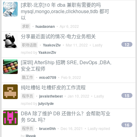
[求职-北京]10 年 dba 兼职有需要的吗
mysql,mongo,oracle,clickhouse,tidb 都可
以
求职
•
huadaonan
•
Apr 6, 2022
分享最近面试的情况-电力业务相关
12
职场话题
•
YaakovZiv
•
Mar 11, 2022
• Lastly
replied by
YaakovZiv
[深圳] AfterShip 招聘 SRE, DevOps ,DBA,
安全工程师
酷工作
•
mico0709
•
Feb 9, 2022
纯吐槽帖 吐槽虾皮的工作流程
15
程序员
•
javaisthebest
•
Jan 10, 2022
• Lastly
replied by
julyclyde
DBA 除了维护 DB 还做什么？会帮助写业
务 SQL 吗？
16
程序员
•
bruce0hh
•
Dec 16, 2021
• Lastly replied
by
libook