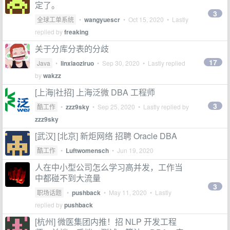
定了。
3
全球工单系统
•
wangyuescr
•
Oct 15, 2020
• Lastly
replied by
freaking
关于分库分表的分歧
17
Java
•
linxiaoziruo
•
Sep 30, 2020
• Lastly replied
by
wakzz
[上海|社招] 上海泛微 DBA 工程师
3
酷工作
•
zzz9sky
•
Sep 25, 2020
• Lastly replied by
zzz9sky
[武汉] [北京] 新炬网络 招聘 Oracle DBA
酷工作
•
Luftwomensch
•
Jun 19, 2020
人在中小型公司怎么学习高并发，工作当
中都碰不到大流量
3
职场话题
•
pushback
•
May 11, 2020
• Lastly
replied by
pushback
[杭州] 微医集团内推！招 NLP 开发工程