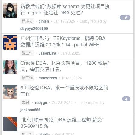
请教后端们: 数据库 schema 变更让项目执
行 migrate 还是让 DBA 处理？
16
程序员
•
cinlen
•
Jan 19, 2025
• Lastly replied by
dayeye2006199
广州汇丰银行 - TEKsystems - 招聘 DBA
数据库运维 20-30k * 14 - partial WFH
酷工作
•
JasonLaw
•
Jan 3, 2025
Oracle DBA，北京长期项目， 1200 税后/
天，需要英语口语，
酷工作
•
fancyfrees
•
Nov 1, 2024
6 年经验 DBA，求一个重庆或不限地区的
工作
4
求职
•
rubygo
•
Oct 23, 2024
• Lastly replied by
jackson666
[北京][顺丰同城] DBA 运维工程师 薪资：
35-60k*15 薪
酷工作
•
qingliu
•
Sep 4, 2024