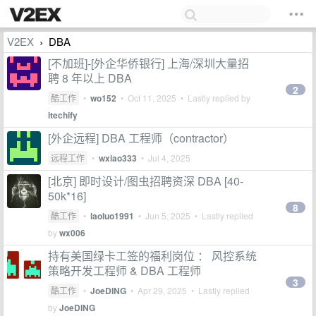
V2EX
DBA
›
[不加班]-[外企华侨银行] 上海/深圳大量招
聘 8 年以上 DBA
2
酷工作
•
wo152
•
Oct 11, 2025
• Lastly replied by
itechify
[外企远程] DBA 工程师（contractor）
远程工作
•
wxiao333
•
Jul 4, 2025
[北京] 即时设计/图虫招聘资深 DBA [40-
50k*16]
8
酷工作
•
laoluo1991
•
Jun 5, 2025
• Lastly replied
by
wx006
持有美国绿卡工签的福利岗位 ： 风控系统
策略开发工程师 & DBA 工程师
3
酷工作
•
JoeDING
•
Apr 29, 2025
• Lastly replied
by
JoeDING