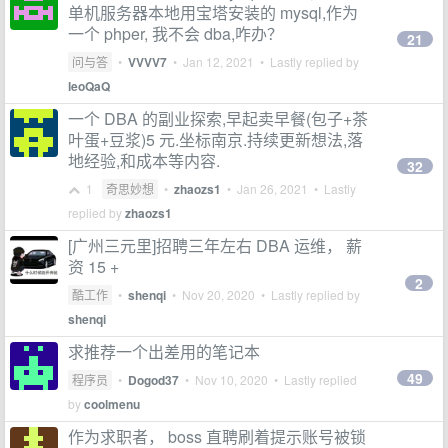
单机服务器本地用宝塔安装的 mysql,作为
一个 phper, 我不会 dba,咋办？
21
问与答
•
VVVV7
•
Jan 12, 2021
• Lastly replied by
leoQaQ
一个 DBA 的副业探索,早起卖早餐(包子+茶
叶蛋+豆浆)5 元.坐标南京.持续更新想法,落
地经验,和成本等内容.
32
1
奇思妙想
•
zhaozs1
•
Jan 26, 2021
• Lastly
replied by
zhaozs1
[广州三元里]招聘三年左右 DBA 运维， 薪
资 15 +
2
酷工作
•
shenqi
•
Nov 20, 2020
• Lastly replied by
shenqi
求推荐一个出差用的笔记本
49
程序员
•
Dogod37
•
Nov 10, 2020
• Lastly replied
by
coolmenu
作为求职者， boss 直聘刷着提示账号被锁