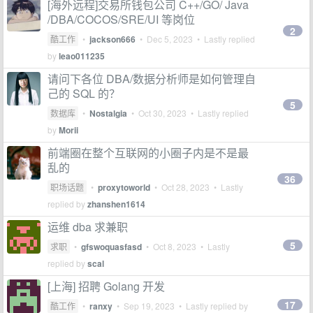
[海外远程]交易所钱包公司 C++/GO/ Java
/DBA/COCOS/SRE/UI 等岗位
2
酷工作
•
jackson666
•
Dec 5, 2023
• Lastly replied
by
leao011235
请问下各位 DBA/数据分析师是如何管理自
己的 SQL 的？
5
数据库
•
Nostalgia
•
Oct 30, 2023
• Lastly replied
by
Morii
前端圈在整个互联网的小圈子内是不是最
乱的
36
职场话题
•
proxytoworld
•
Oct 28, 2023
• Lastly
replied by
zhanshen1614
运维 dba 求兼职
5
求职
•
gfswoquasfasd
•
Oct 8, 2023
• Lastly
replied by
scal
[上海] 招聘 Golang 开发
17
酷工作
•
ranxy
•
Sep 19, 2023
• Lastly replied by