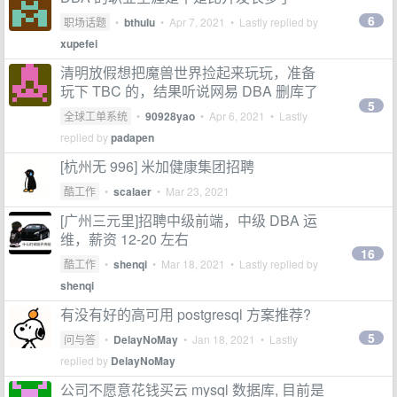
6
职场话题
•
bthulu
•
Apr 7, 2021
• Lastly replied by
xupefei
清明放假想把魔兽世界捡起来玩玩，准备
玩下 TBC 的，结果听说网易 DBA 删库了
5
全球工单系统
•
90928yao
•
Apr 6, 2021
• Lastly
replied by
padapen
[杭州无 996] 米加健康集团招聘
酷工作
•
scalaer
•
Mar 23, 2021
[广州三元里]招聘中级前端，中级 DBA 运
维，薪资 12-20 左右
16
酷工作
•
shenqi
•
Mar 18, 2021
• Lastly replied by
shenqi
有没有好的高可用 postgresql 方案推荐?
5
问与答
•
DelayNoMay
•
Jan 18, 2021
• Lastly
replied by
DelayNoMay
公司不愿意花钱买云 mysql 数据库, 目前是