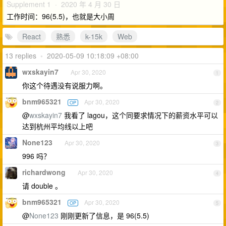
Supplement 1 · 2020 年 4 月 30 日
工作时间：96(5.5)，也就是大小周
React
熟悉
k-15k
Web
13 replies
•
2020-05-09 10:18:09 +08:00
wxskayin7
Apr 30, 2020
1
你这个待遇没有说服力啊。
bnm965321
Apr 30, 2020
OP
2
@
wxskayin7
我看了 lagou，这个同要求情况下的薪资水平可以
达到杭州平均线以上吧
None123
Apr 30, 2020
3
996 吗？
richardwong
Apr 30, 2020
4
请 double 。
bnm965321
Apr 30, 2020
OP
5
@
None123
刚刚更新了信息，是 96(5.5)