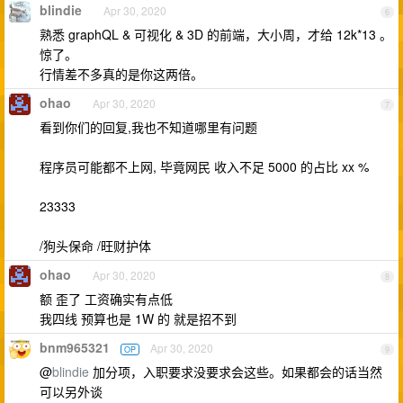
blindie
Apr 30, 2020
6
熟悉 graphQL & 可视化 & 3D 的前端，大小周，才给 12k*13 。
惊了。
行情差不多真的是你这两倍。
ohao
Apr 30, 2020
7
看到你们的回复,我也不知道哪里有问题
程序员可能都不上网, 毕竟网民 收入不足 5000 的占比 xx %
23333
/狗头保命 /旺财护体
ohao
Apr 30, 2020
8
额 歪了 工资确实有点低
我四线 预算也是 1W 的 就是招不到
bnm965321
Apr 30, 2020
OP
9
@
blindie
加分项，入职要求没要求会这些。如果都会的话当然
可以另外谈