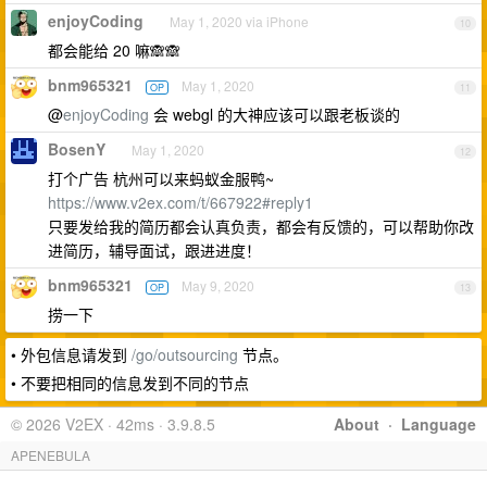
enjoyCoding
May 1, 2020 via iPhone
10
都会能给 20 嘛🙈🙈
bnm965321
May 1, 2020
OP
11
@
enjoyCoding
会 webgl 的大神应该可以跟老板谈的
BosenY
May 1, 2020
12
打个广告 杭州可以来蚂蚁金服鸭~
https://www.v2ex.com/t/667922#reply1
只要发给我的简历都会认真负责，都会有反馈的，可以帮助你改
进简历，辅导面试，跟进进度！
bnm965321
May 9, 2020
OP
13
捞一下
• 外包信息请发到
/go/outsourcing
节点。
• 不要把相同的信息发到不同的节点
© 2026 V2EX · 42ms · 3.9.8.5
About
·
Language
APENEBULA