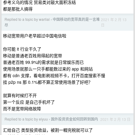
参考义乌的情况 贸易类对敲大面积冻结
都是那批人搞得
Replied to a topic by warlial
中国移动的宽带真的是一言难
2021 年 2 月 13
›
日
尽
移动宽带用户老早超过中国电信啦
你可能 it 行业干久了
移动是普通老百姓用得起的宽带
普通老百姓 99.9%的需求就是日常娱乐而已
使用场景就那么一只手都能数过来的 app 和网站
都有 cdn 支撑，看电影刷视频不卡，打开百度搜索不慢
挂 p2p ns 那 0.1%都不算正常使用场景了好吧？
就算有时候打不开
第一个反应 是自己手机坏了
而不是宽带网络故障
Replied to a topic by eiyuu
国外投资资金如何回转到国内
2021 年 2 月 13 日
›
汇给自己 类型投资收益，被割一輟完税就可以了