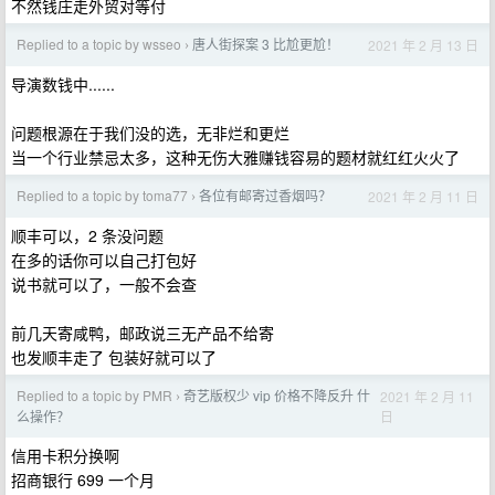
不然钱庄走外贸对等付
Replied to a topic by wsseo
唐人街探案 3 比尬更尬！
2021 年 2 月 13 日
›
导演数钱中......
问题根源在于我们没的选，无非烂和更烂
当一个行业禁忌太多，这种无伤大雅赚钱容易的题材就红红火火了
Replied to a topic by toma77
各位有邮寄过香烟吗？
2021 年 2 月 11 日
›
顺丰可以，2 条没问题
在多的话你可以自己打包好
说书就可以了，一般不会查
前几天寄咸鸭，邮政说三无产品不给寄
也发顺丰走了 包装好就可以了
Replied to a topic by PMR
奇艺版权少 vip 价格不降反升 什
2021 年 2 月 11
›
日
么操作？
信用卡积分换啊
招商银行 699 一个月