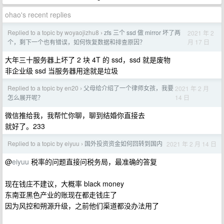
ohao's recent replies
Replied to a topic by woyaojizhu8
zfs 三个 ssd 做 mirror 坏了两
2021 年 2
›
月 17 日
个，剩下一个也有错误，如何恢复数据和排查原因？
大年三十服务器上坏了 2 块 4T 的 ssd，ssd 就是废物
非企业级 ssd 当服务器用途就是垃圾
Replied to a topic by en20
父母给介绍了一个律师女孩，我要
2021 年 2 月
›
14 日
怎么展开呢？
微信推给我，我帮忙你聊，聊到结婚你直接去
就好了。233
Replied to a topic by eiyuu
国外投资资金如何回转到国内
2021 年 2 月 14 日
›
@
eiyuu
税率的问题直接问税务局，最准确的答复
现在钱庄不建议，大概率 black money
东南亚黑色产业的账现在都走钱庄了
因为风控和朔源升级，之前他们渠道都没办法用了