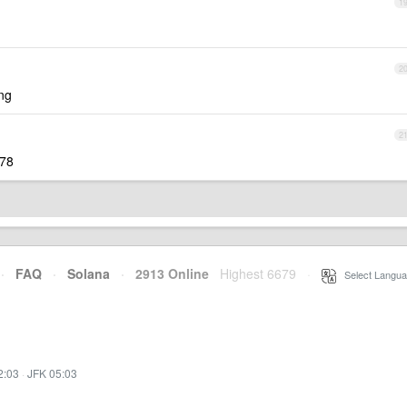
1
2
ng
2
78
·
FAQ
·
Solana
·
2913 Online
Highest 6679
·
Select Langua
2:03
·
JFK 05:03