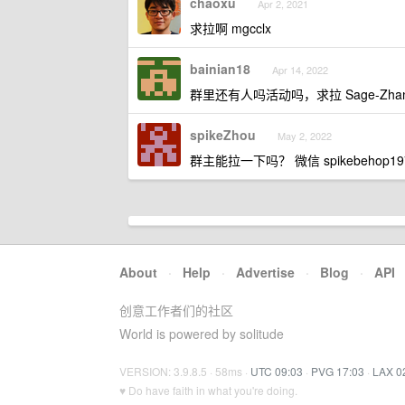
chaoxu
Apr 2, 2021
求拉啊 mgcclx
bainian18
Apr 14, 2022
群里还有人吗活动吗，求拉 Sage-Zha
spikeZhou
May 2, 2022
群主能拉一下吗？ 微信 spikebehop19
About
·
Help
·
Advertise
·
Blog
·
API
创意工作者们的社区
World is powered by solitude
VERSION: 3.9.8.5 · 58ms ·
UTC 09:03
·
PVG 17:03
·
LAX 0
♥ Do have faith in what you're doing.