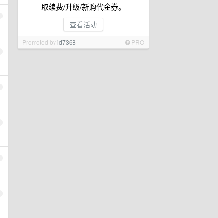
取续费/升级/新购代金券。
1
查看活动
Promoted by
id7368
PRO
2
3
4
5
6