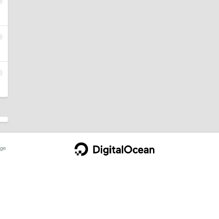
9
0
1
ge