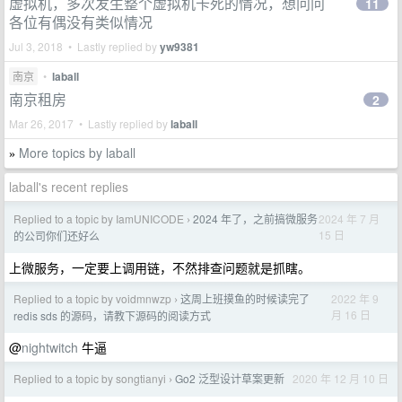
虚拟机，多次发生整个虚拟机卡死的情况，想问问
11
各位有偶没有类似情况
Jul 3, 2018 • Lastly replied by
yw9381
南京
•
laball
南京租房
2
Mar 26, 2017 • Lastly replied by
laball
More topics by laball
»
laball's recent replies
Replied to a topic by IamUNICODE
2024 年了，之前搞微服务
2024 年 7 月
›
15 日
的公司你们还好么
上微服务，一定要上调用链，不然排查问题就是抓瞎。
Replied to a topic by voidmnwzp
这周上班摸鱼的时候读完了
2022 年 9
›
月 16 日
redis sds 的源码，请教下源码的阅读方式
@
nightwitch
牛逼
Replied to a topic by songtianyi
Go2 泛型设计草案更新
2020 年 12 月 10 日
›