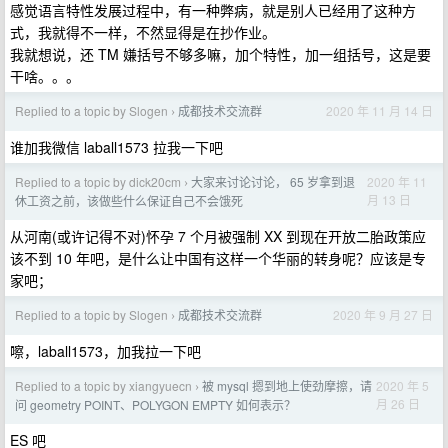
感觉语言特性发展过程中，有一种弊病，就是别人已经用了这种方
式，我就得不一样，不然显得是在抄作业。
我就想说，还 TM 嫌括号不够多嘛，加个特性，加一组括号，这是要
干啥。。。
Replied to a topic by Slogen
成都技术交流群
2020 年 11 月 14 日
›
谁加我微信 laball1573 拉我一下吧
Replied to a topic by dick20cm
大家来讨论讨论， 65 岁拿到退
2020 年 11
›
月 13 日
休工资之前，该做些什么保证自己不会饿死
从河南(或许记得不对)怀孕 7 个月被强制 XX 到现在开放二胎政策应
该不到 10 年吧，是什么让中国有这样一个华丽的转身呢？应该是专
家吧；
Replied to a topic by Slogen
成都技术交流群
2020 年 9 月 27 日
›
嚓，laball1573，加我拉一下吧
Replied to a topic by xiangyuecn
被 mysql 摁到地上使劲摩擦，请
2020 年 5
›
月 26 日
问 geometry POINT、POLYGON EMPTY 如何表示？
ES 吧